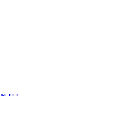
ласності