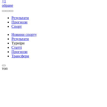
+
1
обране
Результати
Прогнози
Спорт
Новини спорту
Результати
Турніри
Статті
Прогнози
Трансфери
топ