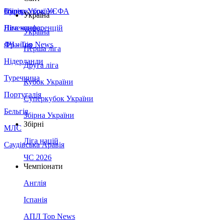
Збірна України
Італія
Суперкубок УЄФА
Україна
Німеччина
Ліга конференцій
Україна
Франція
ЛЧ - Top News
Перша ліга
Нідерланди
Друга ліга
Туреччина
Кубок України
Португалія
Суперкубок України
Бельгія
Збірна України
Збірні
МЛС
Ліга націй
Саудівська Аравія
ЧС 2026
Чемпіонати
Англія
Іспанія
АПЛ Top News