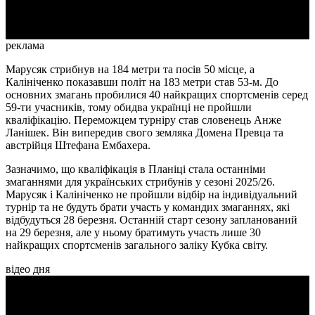
Video
реклама
Марусяк стрибнув на 184 метри та посів 50 місце, а
Калініченко показавши політ на 183 метри став 53-м. До
основних змагань пробилися 40 найкращих спортсменів серед
59-ти учасників, тому обидва українці не пройшли
кваліфікацію. Переможцем турніру став словенець Анже
Ланішек. Він випередив свого земляка Домена Превца та
австрійця Штефана Ембахера.
Зазначимо, що кваліфікація в Планіці стала останніми
змаганнями для українських стрибунів у сезоні 2025/26.
Марусяк і Калініченко не пройшли відбір на індивідуальний
турнір та не будуть брати участь у командих змаганнях, які
відбудуться 28 березня. Останній старт сезону запланований
на 29 березня, але у ньому братимуть участь лише 30
найкращих спортсменів загального заліку Кубка світу.
відео дня