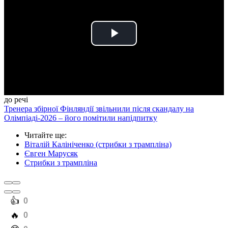
Play
Video
до речі
Тренера збірної Фінляндії звільнили після скандалу на
Олімпіаді-2026 – його помітили напідпитку
Читайте ще
:
Віталій Калініченко (стрибки з трампліна)
Євген Марусяк
Стрибки з трампліна
️👍
0
️🔥
0