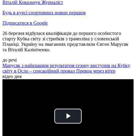
Віталій Ковальчук
Журналіст
Будь в курсі спортивних новин першим
Підписатися в Google
26 березня відбулася кваліфікація до першого особистого
старту Кубка світу зі стрибків з трампліна у словенській
Планіці. Україну на змаганнях представляли Євген Марусяк
та Віталій Калініченко.
до речі
Марусяк з найкращим результатом сезону виступив на Кубку
світу в Осло – сенсаційний провал Превца через вітер
відео дня
Play