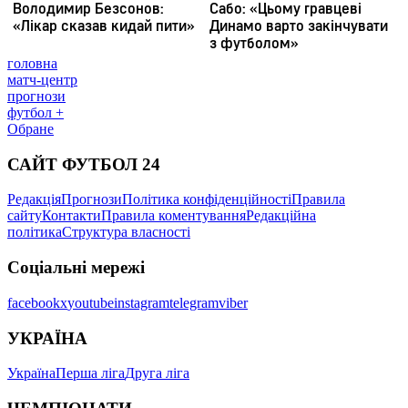
головна
матч-центр
прогнози
футбол +
Обране
САЙТ ФУТБОЛ 24
Редакція
Прогнози
Політика конфіденційності
Правила
сайту
Контакти
Правила коментування
Редакційна
політика
Структура власності
Соціальні мережі
facebook
x
youtube
instagram
telegram
viber
УКРАЇНА
Україна
Перша ліга
Друга ліга