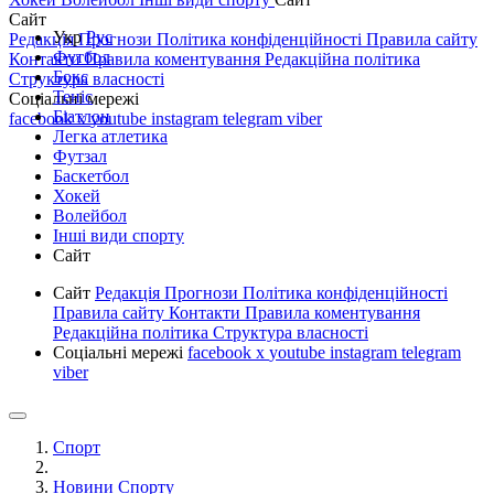
Сайт
Укр
Рус
Редакція
Прогнози
Політика конфіденційності
Правила сайту
Футбол
Контакти
Правила коментування
Редакційна політика
Бокс
Структура власності
Теніс
Соціальні мережі
Біатлон
facebook
x
youtube
instagram
telegram
viber
Легка атлетика
Футзал
Баскетбол
Хокей
Волейбол
Інші види спорту
Сайт
Сайт
Редакція
Прогнози
Політика конфіденційності
Правила сайту
Контакти
Правила коментування
Редакційна політика
Структура власності
Соціальні мережі
facebook
x
youtube
instagram
telegram
viber
Спорт
Новини Спорту