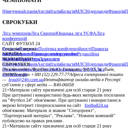
ЧЕМПІОНАТИ
Німеччина
Іспанія
Англія
Італія
Бельгія
МЛС
Нідерланди
Франція
П
ЄВРОКУБКИ
Ліга чемпіонів
Ліга Європи
Юнацька ліга УЄФА
Ліга
конференцій
САЙТ ФУТБОЛ 24
Редакція
Соціальні мережі
Прогнози
Політика конфіденційності
Правила
сайту
facebook
УКРАЇНА
Контакти
x
youtube
Правила коментування
instagram
telegram
viber
Редакційна
політика
Україна
ЧЕМПІОНАТИ
Перша ліга
Структура власності
Друга ліга
Німеччина
ЄВРОКУБКИ
Іспанія
Англія
Італія
Бельгія
МЛС
Нідерланди
Франція
П
Ліга чемпіонів
Онлайн-медіа «Футбол 24»
Ліга Європи
Юнацька ліга УЄФА
пл. Галицька, буд. 15, м. Львів,
Ліга
конференцій
79008
Телефон +380 (32) 229-77-77
Адреса електронної пошти
—
legal@24tv.com.ua
Ідентифікатор онлайн-медіа в Реєстрі
суб’єктів у сфері медіа — R40-06058
21+
Матеріали сайту призначені для осіб старше 21 року
При цитуванні і використанні будь-яких матеріалів посилання
на "Футбол 24" обов'язкове. При цитуванні і використанні в
мережі Інтернет гіперпосилання на сайт
football24.ua
обов'язкове. Матеріали зі знаком "Спецпроект",
"Партнерський матеріал", "Реклама", "Новини компаній"
публікуємо на правах реклами.
21+
Матеріали сайту призначені для осіб старше 21 року