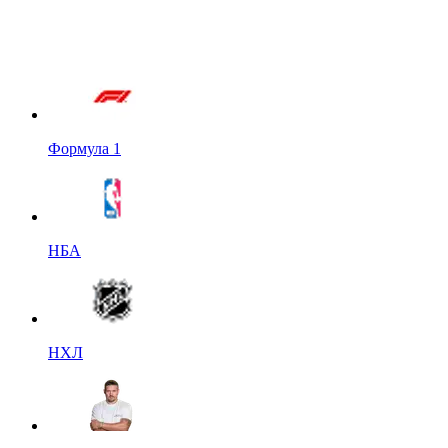
Формула 1
НБА
НХЛ