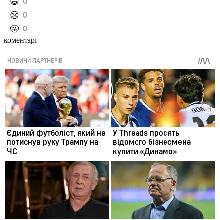
️😄
0
️😢
0
️🤬
0
коментарі