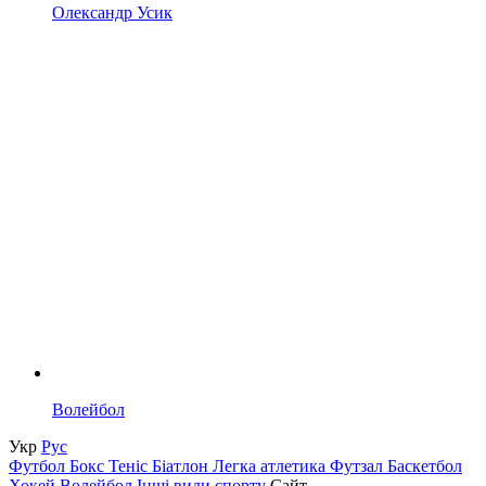
Олександр Усик
Волейбол
Укр
Рус
Футбол
Бокс
Теніс
Біатлон
Легка атлетика
Футзал
Баскетбол
Хокей
Волейбол
Інші види спорту
Сайт