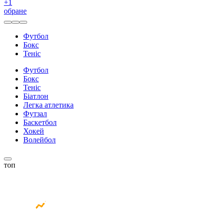
+
1
обране
Футбол
Бокс
Теніс
Футбол
Бокс
Теніс
Біатлон
Легка атлетика
Футзал
Баскетбол
Хокей
Волейбол
топ