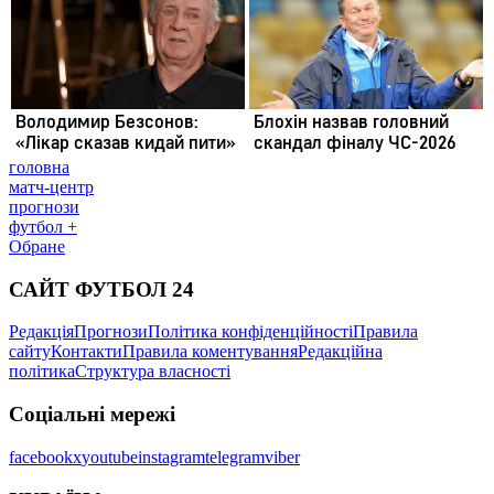
головна
матч-центр
прогнози
футбол +
Обране
САЙТ ФУТБОЛ 24
Редакція
Прогнози
Політика конфіденційності
Правила
сайту
Контакти
Правила коментування
Редакційна
політика
Структура власності
Соціальні мережі
facebook
x
youtube
instagram
telegram
viber