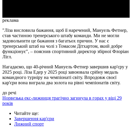
Video
реклама
"Ліза висловила бажання, щоб її наречений, Мануель Фетнер,
став частиною тренерського штабу команди. Ми не могли
задовольнити це бажання з багатьох причин. У нас є
тренерський штаб на чолі з Томасом Дітхартом, який добре
функціонує", – пояснив спортивний директор збірної Флоріан
Лігл.
Нагадаємо, що 40-річний Мануель Фетнер завершив кар'єру у
2025 році. Ліза Едер у 2025 році завоювала срібну медаль
командного турніру на чемпіонаті світу. Впродовж своєї
кар'єри вона виграла два золота на рівні чемпіонатів світу.
до речі
Норвезька екс-лижниця трагічно загинула в горах у віці 29
років
Читайте ще
:
Завершення кар'єри
Лижний спорт