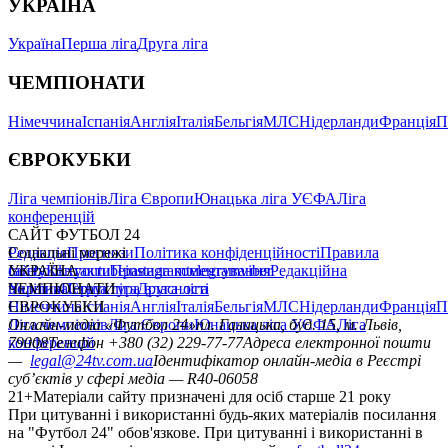
УКРАЇНА
Україна
Перша ліга
Друга ліга
ЧЕМПІОНАТИ
Німеччина
Іспанія
Англія
Італія
Бельгія
МЛС
Нідерланди
Франція
П
ЄВРОКУБКИ
Ліга чемпіонів
Ліга Європи
Юнацька ліга УЄФА
Ліга
конференцій
САЙТ ФУТБОЛ 24
Редакція
Соціальні мережі
Прогнози
Політика конфіденційності
Правила
сайту
facebook
УКРАЇНА
Контакти
x
youtube
Правила коментування
instagram
telegram
viber
Редакційна
політика
Україна
ЧЕМПІОНАТИ
Перша ліга
Структура власності
Друга ліга
Німеччина
ЄВРОКУБКИ
Іспанія
Англія
Італія
Бельгія
МЛС
Нідерланди
Франція
П
Ліга чемпіонів
Онлайн-медіа «Футбол 24»
Ліга Європи
Юнацька ліга УЄФА
пл. Галицька, буд. 15, м. Львів,
Ліга
конференцій
79008
Телефон +380 (32) 229-77-77
Адреса електронної пошти
—
legal@24tv.com.ua
Ідентифікатор онлайн-медіа в Реєстрі
суб’єктів у сфері медіа — R40-06058
21+
Матеріали сайту призначені для осіб старше 21 року
При цитуванні і використанні будь-яких матеріалів посилання
на "Футбол 24" обов'язкове. При цитуванні і використанні в