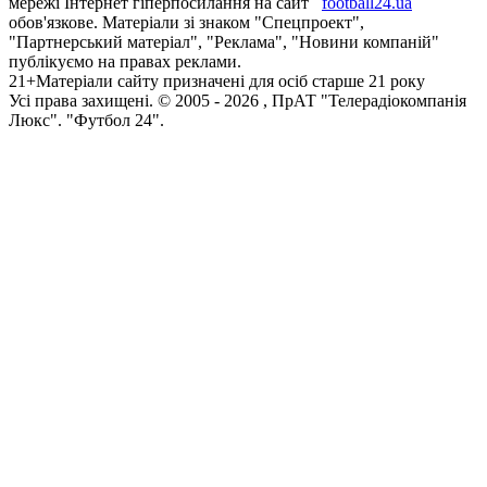
мережі Інтернет гіперпосилання на сайт
football24.ua
обов'язкове. Матеріали зі знаком "Спецпроект",
"Партнерський матеріал", "Реклама", "Новини компаній"
публікуємо на правах реклами.
21+
Матеріали сайту призначені для осіб старше 21 року
Усi права захищенi. © 2005 -
2026
, ПрАТ "Телерадіокомпанія
Люкс". "Футбол 24".