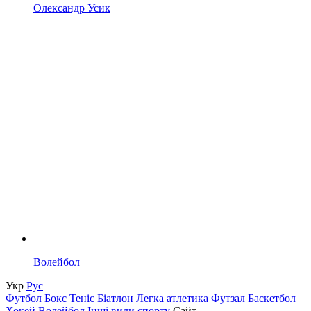
Олександр Усик
Волейбол
Укр
Рус
Футбол
Бокс
Теніс
Біатлон
Легка атлетика
Футзал
Баскетбол
Хокей
Волейбол
Інші види спорту
Сайт