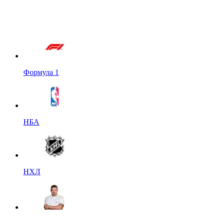
Формула 1
НБА
НХЛ