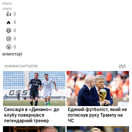
️👍
0
️🔥
0
️😄
0
️😢
0
️🤬
0
коментарі