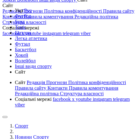
Сайт
Укр
Рус
Редакція
Прогнози
Політика конфіденційності
Правила сайту
Футбол
Контакти
Правила коментування
Редакційна політика
Бокс
Структура власності
Теніс
Соціальні мережі
Біатлон
facebook
x
youtube
instagram
telegram
viber
Легка атлетика
Футзал
Баскетбол
Хокей
Волейбол
Інші види спорту
Сайт
Сайт
Редакція
Прогнози
Політика конфіденційності
Правила сайту
Контакти
Правила коментування
Редакційна політика
Структура власності
Соціальні мережі
facebook
x
youtube
instagram
telegram
viber
Спорт
Новини Спорту