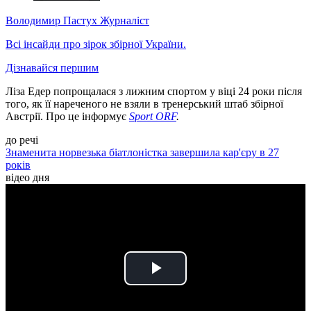
Володимир Пастух
Журналіст
Всі інсайди про зірок збірної України.
Дізнавайся першим
Ліза Едер попрощалася з лижним спортом у віці 24 роки після
того, як її нареченого не взяли в тренерський штаб збірної
Австрії. Про це інформує
Sport ORF
.
до речі
Знаменита норвезька біатлоністка завершила кар'єру в 27
років
відео дня
Play