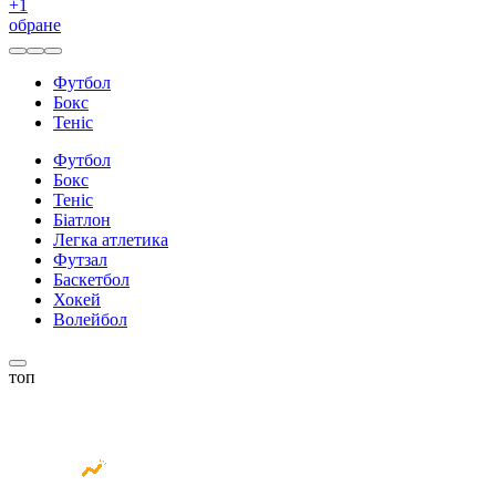
+
1
обране
Футбол
Бокс
Теніс
Футбол
Бокс
Теніс
Біатлон
Легка атлетика
Футзал
Баскетбол
Хокей
Волейбол
топ