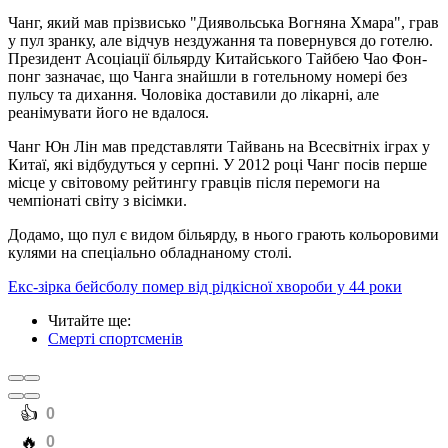
Чанг, який мав прізвисько "Диявольська Вогняна Хмара", грав
у пул зранку, але відчув нездужання та повернувся до готелю.
Президент Асоціації більярду Китайського Тайбею Чао Фон-
понг зазначає, що Чанга знайшли в готельному номері без
пульсу та дихання. Чоловіка доставили до лікарні, але
реанімувати його не вдалося.
Чанг Юн Лін мав представляти Тайвань на Всесвітніх іграх у
Китаї, які відбудуться у серпні. У 2012 році Чанг посів перше
місце у світовому рейтингу гравців після перемоги на
чемпіонаті світу з вісімки.
Додамо, що пул є видом більярду, в нього грають кольоровими
кулями на спеціально обладнаному столі.
Екс-зірка бейсболу помер від рідкісної хвороби у 44 роки
Читайте ще
:
Смерті спортсменів
️👍
0
️🔥
0