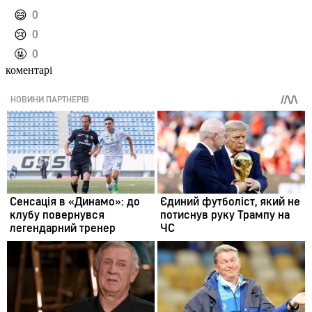
️😄
0
️😢
0
️🤬
0
коментарі