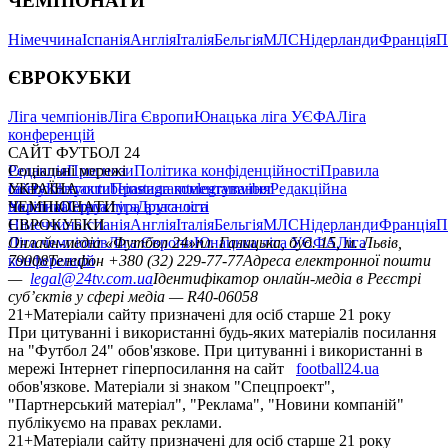
ЧЕМПІОНАТИ
Німеччина
Іспанія
Англія
Італія
Бельгія
МЛС
Нідерланди
Франція
П
ЄВРОКУБКИ
Ліга чемпіонів
Ліга Європи
Юнацька ліга УЄФА
Ліга
конференцій
САЙТ ФУТБОЛ 24
Редакція
Соціальні мережі
Прогнози
Політика конфіденційності
Правила
сайту
facebook
УКРАЇНА
Контакти
x
youtube
Правила коментування
instagram
telegram
viber
Редакційна
політика
Україна
ЧЕМПІОНАТИ
Перша ліга
Структура власності
Друга ліга
Німеччина
ЄВРОКУБКИ
Іспанія
Англія
Італія
Бельгія
МЛС
Нідерланди
Франція
П
Ліга чемпіонів
Онлайн-медіа «Футбол 24»
Ліга Європи
Юнацька ліга УЄФА
пл. Галицька, буд. 15, м. Львів,
Ліга
конференцій
79008
Телефон +380 (32) 229-77-77
Адреса електронної пошти
—
legal@24tv.com.ua
Ідентифікатор онлайн-медіа в Реєстрі
суб’єктів у сфері медіа — R40-06058
21+
Матеріали сайту призначені для осіб старше 21 року
При цитуванні і використанні будь-яких матеріалів посилання
на "Футбол 24" обов'язкове. При цитуванні і використанні в
мережі Інтернет гіперпосилання на сайт
football24.ua
обов'язкове. Матеріали зі знаком "Спецпроект",
"Партнерський матеріал", "Реклама", "Новини компаній"
публікуємо на правах реклами.
21+
Матеріали сайту призначені для осіб старше 21 року