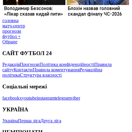
головна
матч-центр
прогнози
футбол +
Обране
САЙТ ФУТБОЛ 24
Редакція
Прогнози
Політика конфіденційності
Правила
сайту
Контакти
Правила коментування
Редакційна
політика
Структура власності
Соціальні мережі
facebook
x
youtube
instagram
telegram
viber
УКРАЇНА
Україна
Перша ліга
Друга ліга