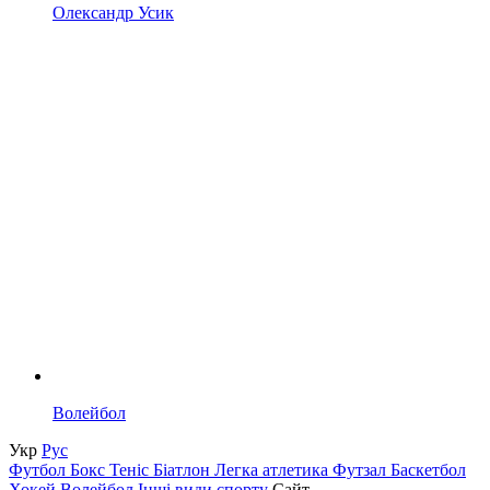
Олександр Усик
Волейбол
Укр
Рус
Футбол
Бокс
Теніс
Біатлон
Легка атлетика
Футзал
Баскетбол
Хокей
Волейбол
Інші види спорту
Сайт