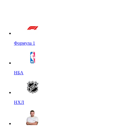
Формула 1
НБА
НХЛ