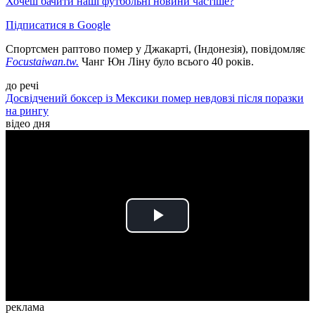
Хочеш бачити наші футбольні новини частіше?
Підписатися в Google
Спортсмен раптово помер у Джакарті, (Індонезія), повідомляє
Focustaiwan.tw.
Чанг Юн Ліну було всього 40 років.
до речі
Досвідчений боксер із Мексики помер невдовзі після поразки
на рингу
відео дня
Play
Video
реклама