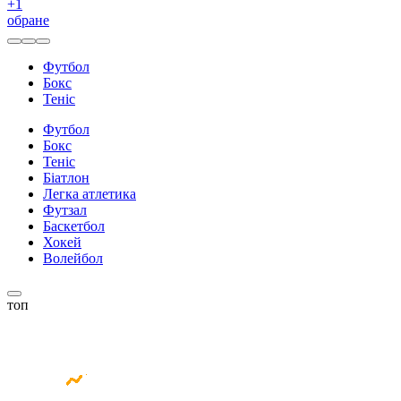
+
1
обране
Футбол
Бокс
Теніс
Футбол
Бокс
Теніс
Біатлон
Легка атлетика
Футзал
Баскетбол
Хокей
Волейбол
топ