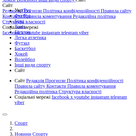
Сайт
Укр
Рус
Редакція
Прогнози
Політика конфіденційності
Правила сайту
Футбол
Контакти
Правила коментування
Редакційна політика
Бокс
Структура власності
Теніс
Соціальні мережі
Біатлон
facebook
x
youtube
instagram
telegram
viber
Легка атлетика
Футзал
Баскетбол
Хокей
Волейбол
Інші види спорту
Сайт
Сайт
Редакція
Прогнози
Політика конфіденційності
Правила сайту
Контакти
Правила коментування
Редакційна політика
Структура власності
Соціальні мережі
facebook
x
youtube
instagram
telegram
viber
Спорт
Новини Спорту