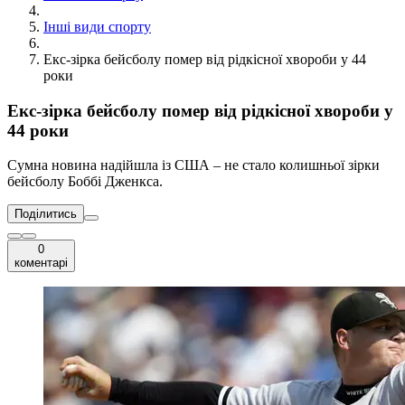
Інші види спорту
Екс-зірка бейсболу помер від рідкісної хвороби у 44
роки
Екс-зірка бейсболу помер від рідкісної хвороби у
44 роки
Сумна новина надійшла із США – не стало колишньої зірки
бейсболу Боббі Дженкса.
Поділитись
0
коментарі