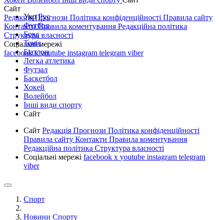
Сайт
Укр
Рус
Редакція
Прогнози
Політика конфіденційності
Правила сайту
Футбол
Контакти
Правила коментування
Редакційна політика
Бокс
Структура власності
Теніс
Соціальні мережі
Біатлон
facebook
x
youtube
instagram
telegram
viber
Легка атлетика
Футзал
Баскетбол
Хокей
Волейбол
Інші види спорту
Сайт
Сайт
Редакція
Прогнози
Політика конфіденційності
Правила сайту
Контакти
Правила коментування
Редакційна політика
Структура власності
Соціальні мережі
facebook
x
youtube
instagram
telegram
viber
Спорт
Новини Спорту