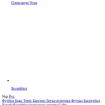
Олександр Усик
Волейбол
Укр
Рус
Футбол
Бокс
Теніс
Біатлон
Легка атлетика
Футзал
Баскетбол
Хокей
Волейбол
Інші види спорту
Сайт