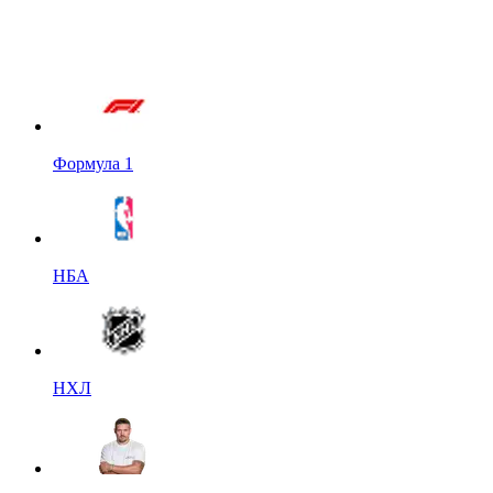
Формула 1
НБА
НХЛ