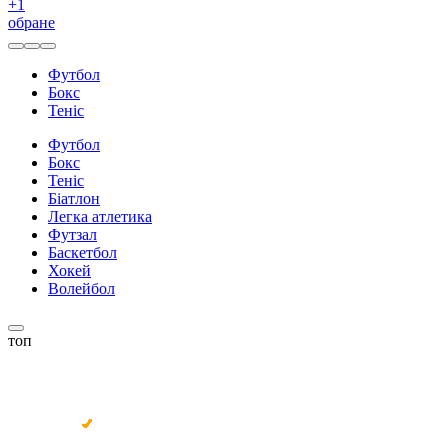
+
1
обране
Футбол
Бокс
Теніс
Футбол
Бокс
Теніс
Біатлон
Легка атлетика
Футзал
Баскетбол
Хокей
Волейбол
топ