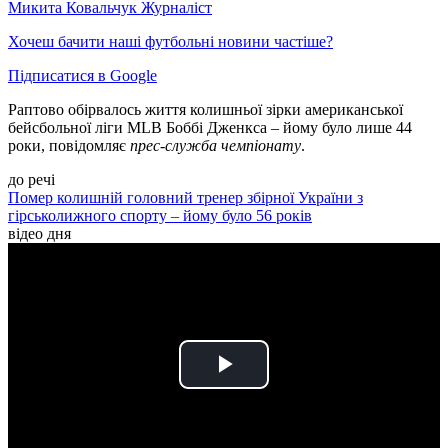
Микита Ковальчук
Журналіст
Хочеш бачити наші футбольні новини частіше?
Підписатися в Google
Раптово обірвалось життя колишньої зірки американської
бейсбольної ліги MLB Боббі Дженкса – йому було лише 44
роки, повідомляє
прес-служба чемпіонату
.
до речі
Помер колишній головний тренер збірної України з
гірськолижного спорту – йому було 56 років
відео дня
Play
Video