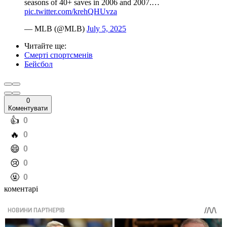
seasons of 40+ saves in 2006 and 2007.…
pic.twitter.com/krehQHUvza
— MLB (@MLB)
July 5, 2025
Читайте ще
:
Смерті спортсменів
Бейсбол
0
Коментувати
️👍
0
️🔥
0
️😄
0
️😢
0
️🤬
0
коментарі