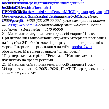
сайту
facebook
УКРАЇНА
Контакти
x
youtube
Правила коментування
instagram
telegram
viber
Редакційна
політика
Україна
ЧЕМПІОНАТИ
Перша ліга
Структура власності
Друга ліга
Німеччина
ЄВРОКУБКИ
Іспанія
Англія
Італія
Бельгія
МЛС
Нідерланди
Франція
П
Ліга чемпіонів
Онлайн-медіа «Футбол 24»
Ліга Європи
Юнацька ліга УЄФА
пл. Галицька, буд. 15, м. Львів,
Ліга
конференцій
79008
Телефон +380 (32) 229-77-77
Адреса електронної пошти
—
legal@24tv.com.ua
Ідентифікатор онлайн-медіа в Реєстрі
суб’єктів у сфері медіа — R40-06058
21+
Матеріали сайту призначені для осіб старше 21 року
При цитуванні і використанні будь-яких матеріалів посилання
на "Футбол 24" обов'язкове. При цитуванні і використанні в
мережі Інтернет гіперпосилання на сайт
football24.ua
обов'язкове. Матеріали зі знаком "Спецпроект",
"Партнерський матеріал", "Реклама", "Новини компаній"
публікуємо на правах реклами.
21+
Матеріали сайту призначені для осіб старше 21 року
Усi права захищенi. © 2005 -
2026
, ПрАТ "Телерадіокомпанія
Люкс". "Футбол 24".