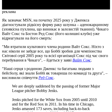
реклама
Як зазначає MSN, на початку 2025 року у Дженкса
діагностували рідкісну форму раку шлунка – аденокарциному
(злоякісна пухлина, що виникає в залозистій тканині). Чикаго
Вайт Сокс та Бостон Ред Сокс (його колишні клуби) уже
відреагували на його смерть:
"Ми втратили культового члена родини Вайт Сокс. Ніхто з
нас ніколи не забуде все, що Боббі зробив для чемпіонства
Світової серії 2005 року та всієї організації Сокс під час свого
перебування в Чикаго", – йдеться у заяві
Вайт Сокс
.
"Наші серця з родиною Дженкс та багатьма людьми з
бейсболу, які знали Боббі як товариша по команді та друга", –
висловили співчуття
Ред Сокс
.
We are deeply saddened by the passing of former Major
League pitcher Bobby Jenks.
Jenks pitched for the White Sox from 2005 until 2010
and for the Red Sox in 2011. In his time in Chicago,
Jenks amassed 173 saves, including back-to-back