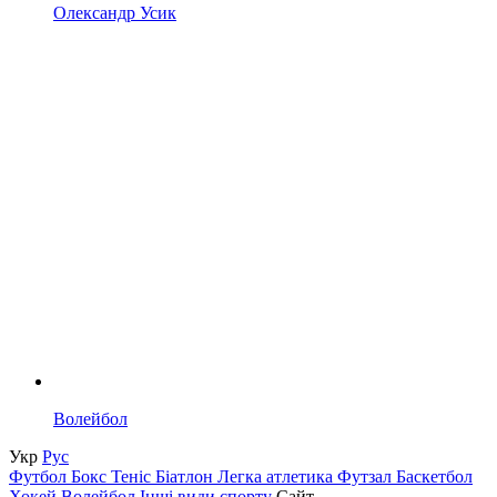
Олександр Усик
Волейбол
Укр
Рус
Футбол
Бокс
Теніс
Біатлон
Легка атлетика
Футзал
Баскетбол
Хокей
Волейбол
Інші види спорту
Сайт