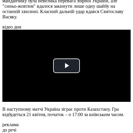
майданчику була невелика перевага збірної України, але
"синьо-жовтим" вдалося закинути лише одну шайбу на
останній хвилині. Класний дальній удар вдався Святославу
Васяку.
відео дня
Play
Video
В наступному матчі Україна зіграє проти Казахстану. Гра
відбудеться 21 квітня, початок –
о 17:00 за київським часом.
реклама
до речі