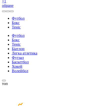
+
1
обране
Футбол
Бокс
Теніс
Футбол
Бокс
Теніс
Біатлон
Легка атлетика
Футзал
Баскетбол
Хокей
Волейбол
топ