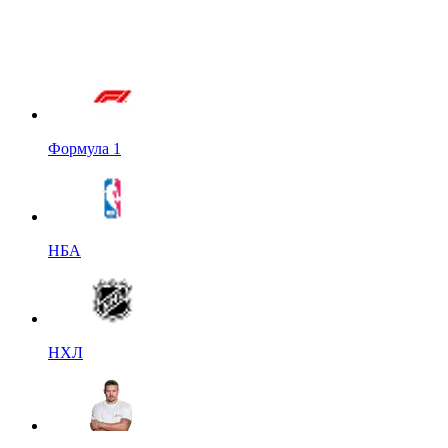
Формула 1
НБА
НХЛ