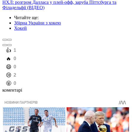
НХЛ: розгром Далласа у плей-офф, заруба Піттсбурга та
Філадельфії (ВІДЕО)
Читайте ще
:
Збірна України з хокею
Хокей
️👍
1
️🔥
0
️😄
0
️😢
2
️🤬
0
коментарі