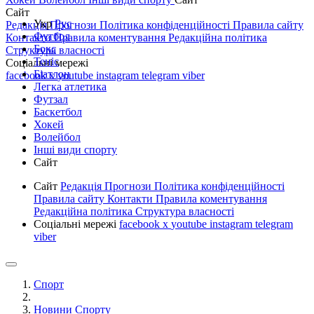
Сайт
Укр
Рус
Редакція
Прогнози
Політика конфіденційності
Правила сайту
Футбол
Контакти
Правила коментування
Редакційна політика
Бокс
Структура власності
Теніс
Соціальні мережі
Біатлон
facebook
x
youtube
instagram
telegram
viber
Легка атлетика
Футзал
Баскетбол
Хокей
Волейбол
Інші види спорту
Сайт
Сайт
Редакція
Прогнози
Політика конфіденційності
Правила сайту
Контакти
Правила коментування
Редакційна політика
Структура власності
Соціальні мережі
facebook
x
youtube
instagram
telegram
viber
Спорт
Новини Спорту