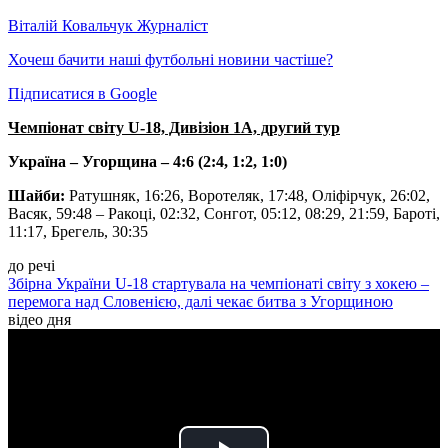
Віталій Ковальчук
Журналіст
Хочеш бачити наші футбольні новини частіше?
Підписатися в Google
Чемпіонат світу U-18, Дивізіон 1А, другий тур
Україна – Угорщина – 4:6 (2:4, 1:2, 1:0)
Шайби:
Ратушняк, 16:26, Воротеляк, 17:48, Оліфірчук, 26:02,
Васяк, 59:48 – Ракоці, 02:32, Сонгот, 05:12, 08:29, 21:59, Бароті,
11:17, Брегель, 30:35
до речі
Збірна України U-18 стартувала на чемпіонаті світу з хокею –
перемога над Словенією, далі чекає битва з Угорщиною
відео дня