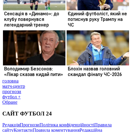
головна
матч-центр
прогнози
футбол +
Обране
САЙТ ФУТБОЛ 24
Редакція
Прогнози
Політика конфіденційності
Правила
сайту
Контакти
Правила коментування
Редакційна