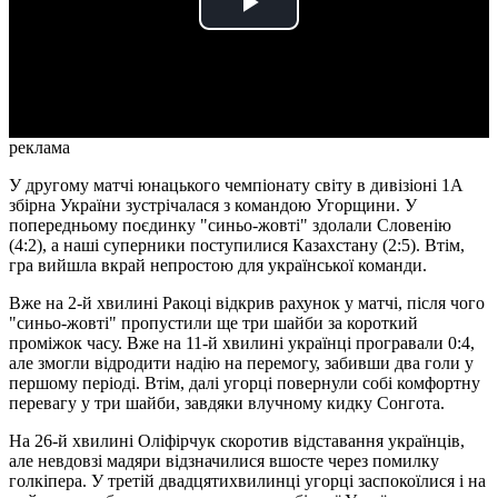
Play
Video
реклама
У другому матчі юнацького чемпіонату світу в дивізіоні 1А
збірна України зустрічалася з командою Угорщини. У
попередньому поєдинку "синьо-жовті" здолали Словенію
(4:2), а наші суперники поступилися Казахстану (2:5). Втім,
гра вийшла вкрай непростою для української команди.
Вже на 2-й хвилині Ракоці відкрив рахунок у матчі, після чого
"синьо-жовті" пропустили ще три шайби за короткий
проміжок часу. Вже на 11-й хвилині українці програвали 0:4,
але змогли відродити надію на перемогу, забивши два голи у
першому періоді. Втім, далі угорці повернули собі комфортну
перевагу у три шайби, завдяки влучному кидку Сонгота.
На 26-й хвилині Оліфірчук скоротив відставання українців,
але невдовзі мадяри відзначилися вшосте через помилку
голкіпера. У третій двадцятихвилинці угорці заспокоїлися і на