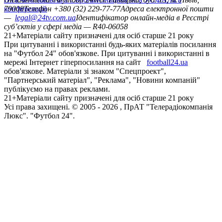
конференцій
79008
Телефон +380 (32) 229-77-77
Адреса електронної пошти
—
legal@24tv.com.ua
Ідентифікатор онлайн-медіа в Реєстрі
суб’єктів у сфері медіа — R40-06058
21+
Матеріали сайту призначені для осіб старше 21 року
При цитуванні і використанні будь-яких матеріалів посилання
на "Футбол 24" обов'язкове. При цитуванні і використанні в
мережі Інтернет гіперпосилання на сайт
football24.ua
обов'язкове. Матеріали зі знаком "Спецпроект",
"Партнерський матеріал", "Реклама", "Новини компаній"
публікуємо на правах реклами.
21+
Матеріали сайту призначені для осіб старше 21 року
Усi права захищенi. © 2005 -
2026
, ПрАТ "Телерадіокомпанія
Люкс". "Футбол 24".