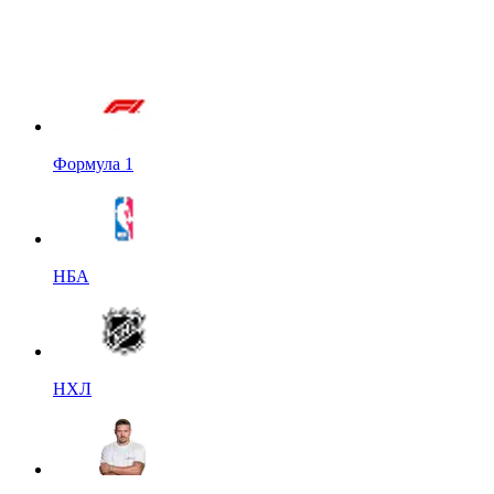
Формула 1
НБА
НХЛ