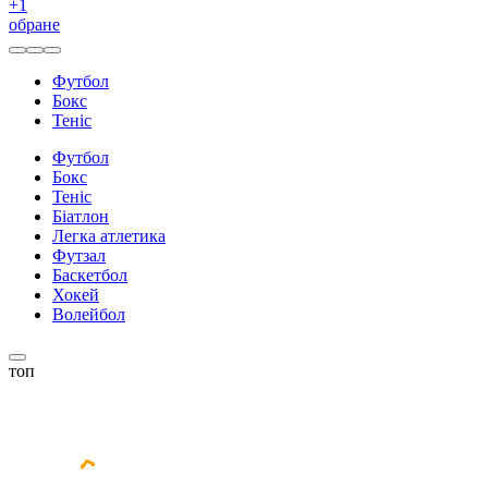
+
1
обране
Футбол
Бокс
Теніс
Футбол
Бокс
Теніс
Біатлон
Легка атлетика
Футзал
Баскетбол
Хокей
Волейбол
топ