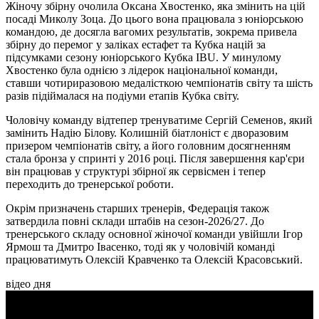
Жіночу збірну очолила Оксана Хвостенко, яка змінить на цій
посаді Миколу Зоца. До цього вона працювала з юніорською
командою, де досягла вагомих результатів, зокрема привела
збірну до перемог у заліках естафет та Кубка націй за
підсумками сезону юніорського Кубка IBU. У минулому
Хвостенко була однією з лідерок національної команди,
ставши чотириразовою медалісткою чемпіонатів світу та шість
разів підіймалася на подіуми етапів Кубка світу.
Чоловічу команду відтепер тренуватиме Сергій Семенов, який
замінить Надію Білову. Колишній біатлоніст є дворазовим
призером чемпіонатів світу, а його головним досягненням
стала бронза у спринті у 2016 році. Після завершення кар'єри
він працював у структурі збірної як сервісмен і тепер
переходить до тренерської роботи.
Окрім призначень старших тренерів, Федерація також
затвердила повні склади штабів на сезон-2026/27. До
тренерського складу основної жіночої команди увійшли Ігор
Ярмош та Дмитро Івасенко, тоді як у чоловічій команді
працюватимуть Олексій Кравченко та Олексій Красовський.
відео дня