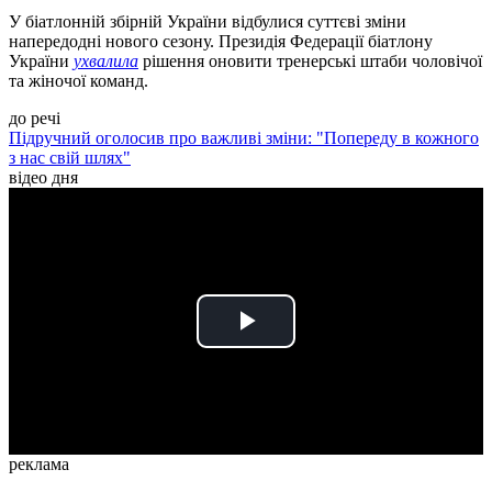
У біатлонній збірній України відбулися суттєві зміни
напередодні нового сезону. Президія Федерації біатлону
України
ухвалила
рішення оновити тренерські штаби чоловічої
та жіночої команд.
до речі
Підручний оголосив про важливі зміни: "Попереду в кожного
з нас свій шлях"
відео дня
Play
Video
реклама