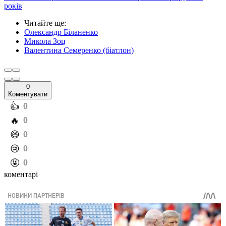
років
Читайте ще
:
Олександр Біланенко
Микола Зоц
Валентина Семеренко (біатлон)
0
Коментувати
️👍
0
️🔥
0
️😄
0
️😢
0
️🤬
0
коментарі