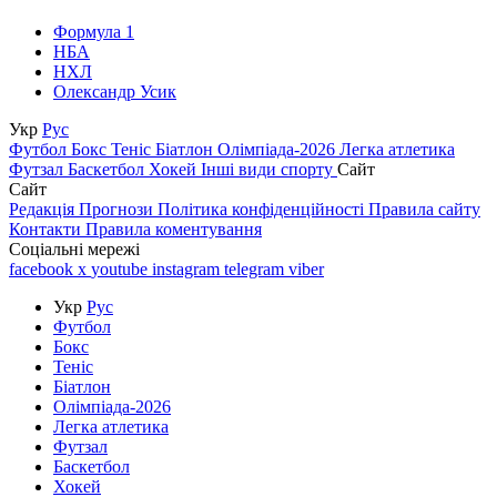
Формула 1
НБА
НХЛ
Олександр Усик
Укр
Рус
Футбол
Бокс
Теніс
Біатлон
Олімпіада-2026
Легка атлетика
Футзал
Баскетбол
Хокей
Інші види спорту
Сайт
Сайт
Редакція
Прогнози
Політика конфіденційності
Правила сайту
Контакти
Правила коментування
Соціальні мережі
facebook
x
youtube
instagram
telegram
viber
Укр
Рус
Футбол
Бокс
Теніс
Біатлон
Олімпіада-2026
Легка атлетика
Футзал
Баскетбол
Хокей