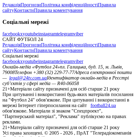
Редакція
Прогнози
Політика конфіденційності
Правила
сайту
Контакти
Правила коментування
Соціальні мережі
facebook
x
youtube
instagram
telegram
viber
САЙТ ФУТБОЛ 24
Редакція
Прогнози
Політика конфіденційності
Правила
сайту
Контакти
Правила коментування
Соціальні мережі
facebook
x
youtube
instagram
telegram
viber
Онлайн-медіа «Футбол 24»
пл. Галицька, буд. 15, м. Львів,
79008
Телефон +380 (32) 229-77-77
Адреса електронної пошти
—
legal@24tv.com.ua
Ідентифікатор онлайн-медіа в Реєстрі
суб’єктів у сфері медіа — R40-06058
21+
Матеріали сайту призначені для осіб старше 21 року
При цитуванні і використанні будь-яких матеріалів посилання
на "Футбол 24" обов'язкове. При цитуванні і використанні в
мережі Інтернет гіперпосилання на сайт
football24.ua
обов'язкове. Матеріали зі знаком "Спецпроект",
"Партнерський матеріал", "Реклама" публікуємо на правах
реклами.
21+
Матеріали сайту призначені для осіб старше 21 року
Усi права захищенi. © 2005 -
2026
, ПрАТ "Телерадіокомпанія