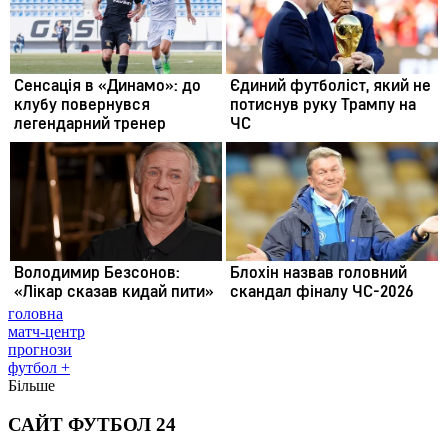
головна
матч-центр
прогнози
футбол +
Більше
САЙТ ФУТБОЛ 24