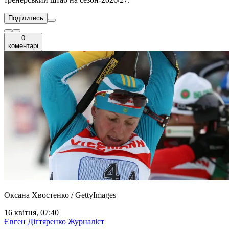
Поділитись
0
коментарі
Оксана Хвостенко / GettyImages
16 квітня, 07:40
Євген Дігтяренко
Журналіст