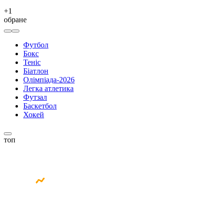
+
1
обране
Футбол
Бокс
Теніс
Біатлон
Олімпіада-2026
Легка атлетика
Футзал
Баскетбол
Хокей
топ