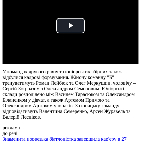
Play
Video
У командах другого рівня та юніорських збірних також
відбулися кадрові формування. Жіночу команду "Б"
тренуватимуть Роман Лейбюк та Олег Меркушин, чоловічу –
Сергій Зоц разом з Олександром Семеновим. Юніорські
склади розподілено між Василем Тарасюком та Олександром
Біланенком у дівчат, а також Артемом Примою та
Олександром Артюхом у юнаків. За юнацьку команду
відповідатимуть Валентина Семеренко, Арсен Журавель та
Валерій Лєсніков.
реклама
до речі
Знаменита норвезька біатлоністка завершила кар'єру в 27