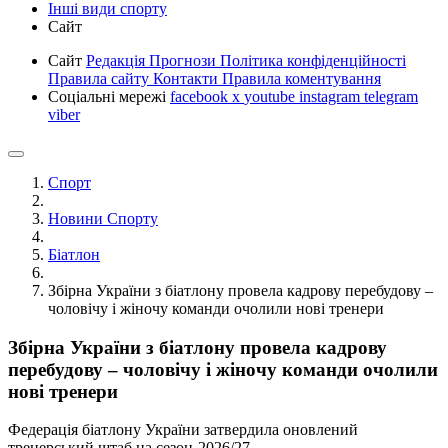
Інші види спорту
Сайт
Сайт
Редакція
Прогнози
Політика конфіденційності
Правила сайту
Контакти
Правила коментування
Соціальні мережі
facebook
x
youtube
instagram
telegram
viber
Спорт
Новини Спорту
Біатлон
Збірна України з біатлону провела кадрову перебудову –
чоловічу і жіночу команди очолили нові тренери
Збірна України з біатлону провела кадрову
перебудову – чоловічу і жіночу команди очолили
нові тренери
Федерація біатлону України затвердила оновлений
тренерський штаб на сезон-2026/27.