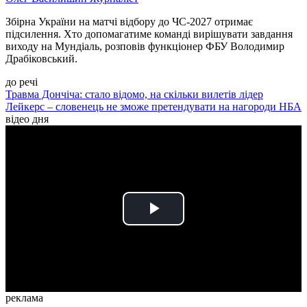
Збірна України на матчі відбору до ЧС-2027 отримає
підсилення. Хто допомагатиме команді вирішувати завдання
виходу на Мундіаль, розповів функціонер ФБУ Володимир
Драбіковський.
до речі
Травма Дончіча: стало відомо, на скільки вилетів лідер
Лейкерс – словенець не зможе претендувати на нагороди НБА
відео дня
Play
Video
реклама