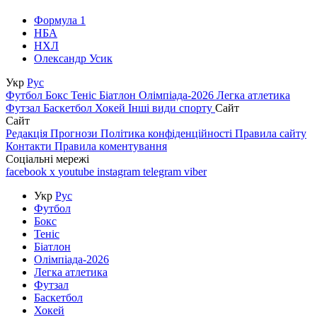
Формула 1
НБА
НХЛ
Олександр Усик
Укр
Рус
Футбол
Бокс
Теніс
Біатлон
Олімпіада-2026
Легка атлетика
Футзал
Баскетбол
Хокей
Інші види спорту
Сайт
Сайт
Редакція
Прогнози
Політика конфіденційності
Правила сайту
Контакти
Правила коментування
Соціальні мережі
facebook
x
youtube
instagram
telegram
viber
Укр
Рус
Футбол
Бокс
Теніс
Біатлон
Олімпіада-2026
Легка атлетика
Футзал
Баскетбол
Хокей