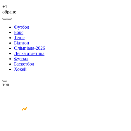
+
1
обране
Футбол
Бокс
Теніс
Біатлон
Олімпіада-2026
Легка атлетика
Футзал
Баскетбол
Хокей
топ