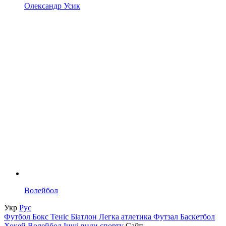
Олександр Усик
Волейбол
Укр
Рус
Футбол
Бокс
Теніс
Біатлон
Легка атлетика
Футзал
Баскетбол
Хокей
Волейбол
Інші види спорту
Сайт