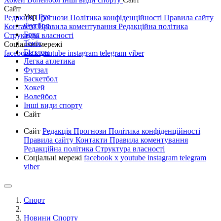
Сайт
Укр
Рус
Редакція
Прогнози
Політика конфіденційності
Правила сайту
Футбол
Контакти
Правила коментування
Редакційна політика
Бокс
Структура власності
Теніс
Соціальні мережі
Біатлон
facebook
x
youtube
instagram
telegram
viber
Легка атлетика
Футзал
Баскетбол
Хокей
Волейбол
Інші види спорту
Сайт
Сайт
Редакція
Прогнози
Політика конфіденційності
Правила сайту
Контакти
Правила коментування
Редакційна політика
Структура власності
Соціальні мережі
facebook
x
youtube
instagram
telegram
viber
Спорт
Новини Спорту