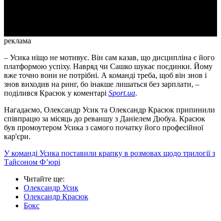
Video
реклама
– Усика ніщо не мотивує. Він сам казав, що дисципліна є його
платформою успіху. Навряд чи Сашко шукає поєдинки. Йому
вже точно вони не потрібні. А команді треба, щоб він знов і
знов виходив на ринг, бо інакше лишаться без зарплати, –
поділився Красюк у коментарі
Sport.ua
.
Нагадаємо, Олександр Усик та Олександр Красюк припинили
співпрацю за місяць до реваншу з Даніелем Дюбуа. Красюк
був промоутером Усика з самого початку його професійної
кар'єри.
У команді Усика поставили крапку в розмовах щодо трилогії з
Тайсоном Ф’юрі
Читайте ще
:
Олександр Усик
Олександр Красюк
Бокс