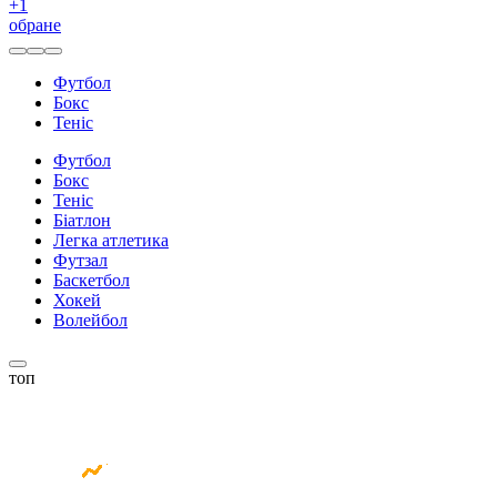
+
1
обране
Футбол
Бокс
Теніс
Футбол
Бокс
Теніс
Біатлон
Легка атлетика
Футзал
Баскетбол
Хокей
Волейбол
топ