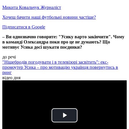
Микита Ковальчук
Журналіст
Хочеш бачити наші футбольні новини частіше?
Підписатися в Google
– Ви однозначно говорите: "Усику варто закінчити". Чому
в команді Олександра поки про це не думають? Що
мотивує Усика досі шукати поєдинки?
до речі
"Ніщебродів погодувати і в телевізорі засвітить": екс-
промоутер Усика – про мотивацію українця повернутись в
ринг
відео дня
Play