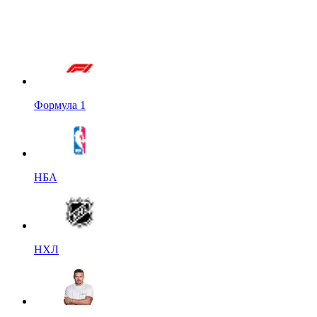
Формула 1
НБА
НХЛ