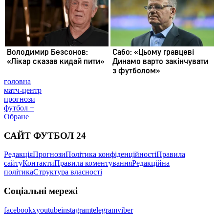
головна
матч-центр
прогнози
футбол +
Обране
САЙТ ФУТБОЛ 24
Редакція
Прогнози
Політика конфіденційності
Правила
сайту
Контакти
Правила коментування
Редакційна
політика
Структура власності
Соціальні мережі
facebook
x
youtube
instagram
telegram
viber