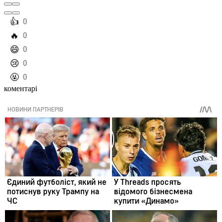
️👍
0
️🔥
0
️😄
0
️😢
0
️🤬
0
коментарі