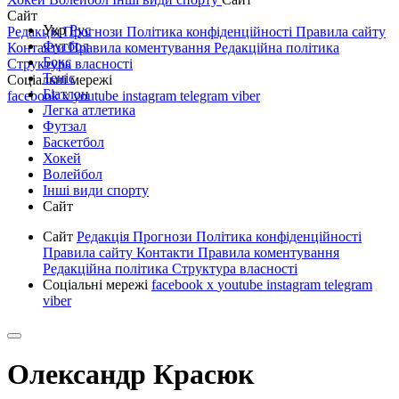
Сайт
Укр
Рус
Редакція
Прогнози
Політика конфіденційності
Правила сайту
Футбол
Контакти
Правила коментування
Редакційна політика
Бокс
Структура власності
Теніс
Соціальні мережі
Біатлон
facebook
x
youtube
instagram
telegram
viber
Легка атлетика
Футзал
Баскетбол
Хокей
Волейбол
Інші види спорту
Сайт
Сайт
Редакція
Прогнози
Політика конфіденційності
Правила сайту
Контакти
Правила коментування
Редакційна політика
Структура власності
Соціальні мережі
facebook
x
youtube
instagram
telegram
viber
Олександр Красюк