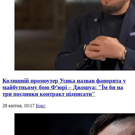
Колишній промоутер Усика назвав фаворита у
майбутньому бою Ф’юрі – Джошуа: "Їм би на
три поєдинки контракт підписати"
28 квітня, 10:17
Бокс