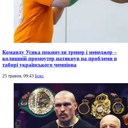
Команду Усика покинули тренер і менеджер –
колишній промоутер натякнув на проблеми в
таборі українського чемпіона
25 травня, 09:43
Бокс