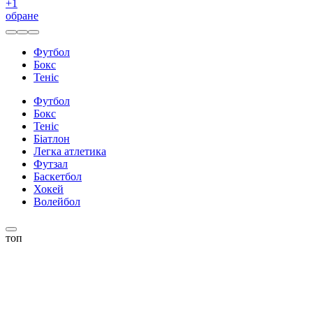
+
1
обране
Футбол
Бокс
Теніс
Футбол
Бокс
Теніс
Біатлон
Легка атлетика
Футзал
Баскетбол
Хокей
Волейбол
топ