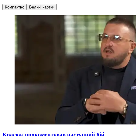
Компактно
Великі картки
Красюк прокоментував наступний бій