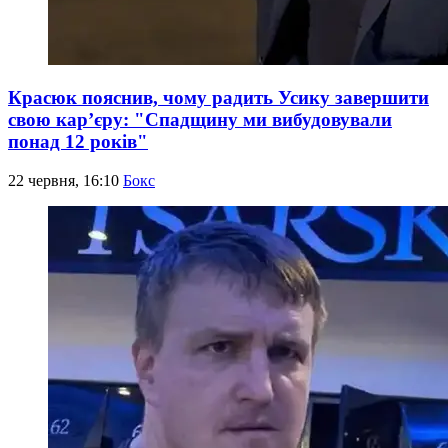
Красюк пояснив, чому радить Усику завершити
свою кар’єру: "Спадщину ми вибудовували
понад 12 років"
22 червня, 16:10
Бокс