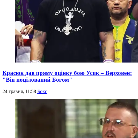
Красюк дав пряму оцінку бою Усик – Верховен:
"Він поцілований Богом"
24 травня, 11:58
Бокс