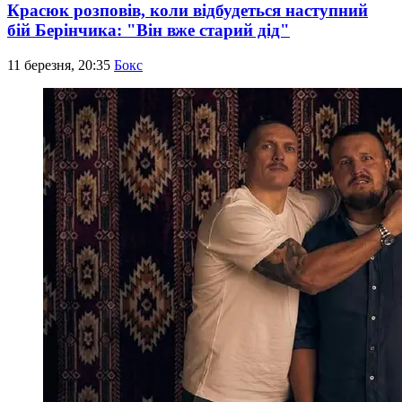
Красюк розповів, коли відбудеться наступний
бій Берінчика: "Він вже старий дід"
11 березня, 20:35
Бокс