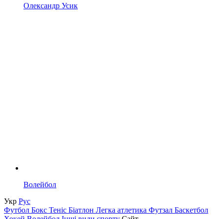
Олександр Усик
Волейбол
Укр
Рус
Футбол
Бокс
Теніс
Біатлон
Легка атлетика
Футзал
Баскетбол
Хокей
Волейбол
Інші види спорту
Сайт