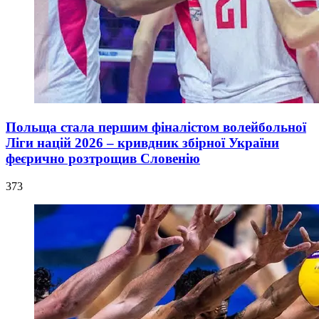
Польща стала першим фіналістом волейбольної
Ліги націй 2026 – кривдник збірної України
феєрично розтрощив Словенію
373