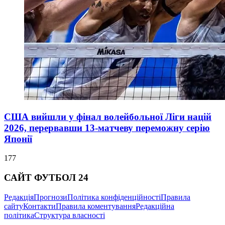
США вийшли у фінал волейбольної Ліги націй
2026, перервавши 13-матчеву переможну серію
Японії
177
САЙТ ФУТБОЛ 24
Редакція
Прогнози
Політика конфіденційності
Правила
сайту
Контакти
Правила коментування
Редакційна
політика
Структура власності