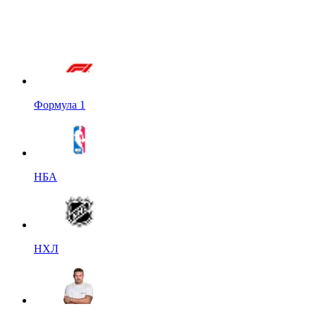
Формула 1
НБА
НХЛ