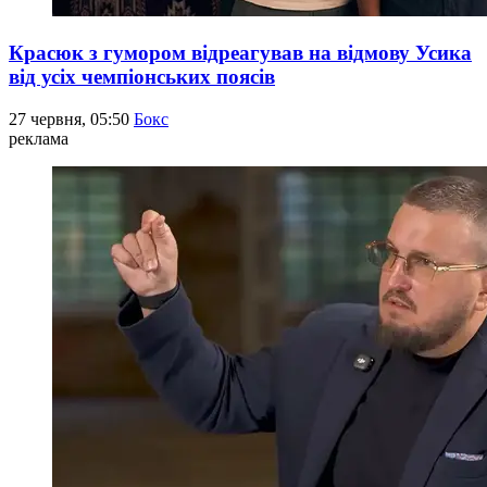
Красюк з гумором відреагував на відмову Усика
від усіх чемпіонських поясів
27 червня, 05:50
Бокс
реклама