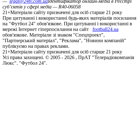
—
legal@24tv.com.ua
Ідентифікатор онлайн-медіа в Реєстрі
суб’єктів у сфері медіа — R40-06058
21+
Матеріали сайту призначені для осіб старше 21 року
При цитуванні і використанні будь-яких матеріалів посилання
на "Футбол 24" обов'язкове. При цитуванні і використанні в
мережі Інтернет гіперпосилання на сайт
football24.ua
обов'язкове. Матеріали зі знаком "Спецпроект",
"Партнерський матеріал", "Реклама", "Новини компаній"
публікуємо на правах реклами.
21+
Матеріали сайту призначені для осіб старше 21 року
Усi права захищенi. © 2005 -
2026
, ПрАТ "Телерадіокомпанія
Люкс". "Футбол 24".