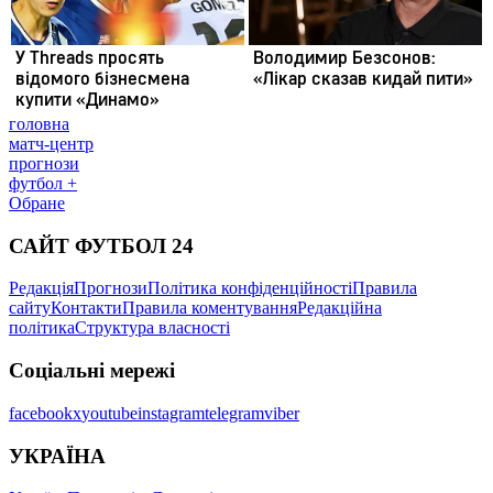
головна
матч-центр
прогнози
футбол +
Обране
САЙТ ФУТБОЛ 24
Редакція
Прогнози
Політика конфіденційності
Правила
сайту
Контакти
Правила коментування
Редакційна
політика
Структура власності
Соціальні мережі
facebook
x
youtube
instagram
telegram
viber
УКРАЇНА