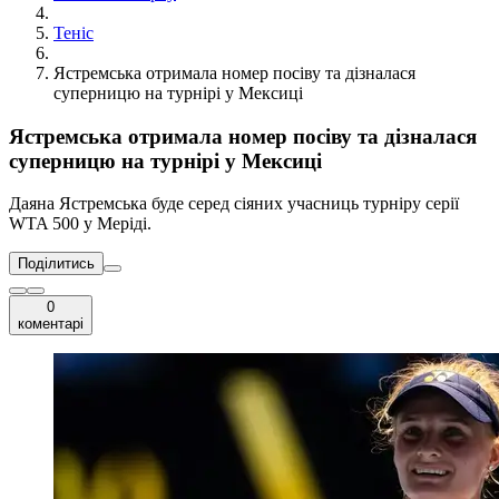
Теніс
Ястремська отримала номер посіву та дізналася
суперницю на турнірі у Мексиці
Ястремська отримала номер посіву та дізналася
суперницю на турнірі у Мексиці
Даяна Ястремська буде серед сіяних учасниць турніру серії
WTA 500 у Меріді.
Поділитись
0
коментарі