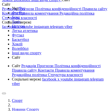
Сайт
Укр
Рус
Редакція
Прогнози
Політика конфіденційності
Правила сайту
Футбол
Контакти
Правила коментування
Редакційна політика
Бокс
Структура власності
Теніс
Соціальні мережі
Біатлон
facebook
x
youtube
instagram
telegram
viber
Легка атлетика
Футзал
Баскетбол
Хокей
Волейбол
Інші види спорту
Сайт
Сайт
Редакція
Прогнози
Політика конфіденційності
Правила сайту
Контакти
Правила коментування
Редакційна політика
Структура власності
Соціальні мережі
facebook
x
youtube
instagram
telegram
viber
Спорт
Новини Спорту