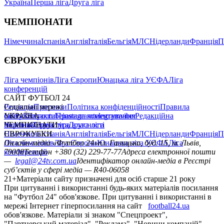
Україна
Перша ліга
Друга ліга
ЧЕМПІОНАТИ
Німеччина
Іспанія
Англія
Італія
Бельгія
МЛС
Нідерланди
Франція
П
ЄВРОКУБКИ
Ліга чемпіонів
Ліга Європи
Юнацька ліга УЄФА
Ліга
конференцій
САЙТ ФУТБОЛ 24
Редакція
Соціальні мережі
Прогнози
Політика конфіденційності
Правила
сайту
facebook
УКРАЇНА
Контакти
x
youtube
Правила коментування
instagram
telegram
viber
Редакційна
політика
Україна
ЧЕМПІОНАТИ
Перша ліга
Структура власності
Друга ліга
Німеччина
ЄВРОКУБКИ
Іспанія
Англія
Італія
Бельгія
МЛС
Нідерланди
Франція
П
Ліга чемпіонів
Онлайн-медіа «Футбол 24»
Ліга Європи
Юнацька ліга УЄФА
пл. Галицька, буд. 15, м. Львів,
Ліга
конференцій
79008
Телефон +380 (32) 229-77-77
Адреса електронної пошти
—
legal@24tv.com.ua
Ідентифікатор онлайн-медіа в Реєстрі
суб’єктів у сфері медіа — R40-06058
21+
Матеріали сайту призначені для осіб старше 21 року
При цитуванні і використанні будь-яких матеріалів посилання
на "Футбол 24" обов'язкове. При цитуванні і використанні в
мережі Інтернет гіперпосилання на сайт
football24.ua
обов'язкове. Матеріали зі знаком "Спецпроект",
"Партнерський матеріал", "Реклама", "Новини компаній"