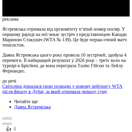
Video
реклама
Ястремська отримала від оргкомітету п’ятий номер посіву. У
першому раунді на неї чекає зустріч з представницею Канади
Мариною Стакушіч (WTA № 139). Це буде перша очний матч
тенісисток.
Даяна Ястремська цього року провела 10 зустрічей, здобула 4
перемоги. Її найкращий результат у 2026 році – третє коло на
турнірі в Брісбені, де вона переграла Талію Гібсон та Лейлу
Фернандес.
до речі
Світоліна дізналася свою позицію у новому рейтингу WTA
після фіналу в Дубаї, за який отримала чималу суму
Читайте ще
:
Даяна Ястремська
️👍
0