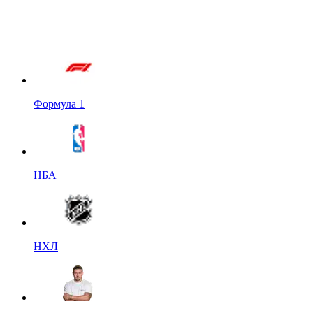
Формула 1
НБА
НХЛ