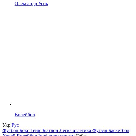
Олександр Усик
Волейбол
Укр
Рус
Футбол
Бокс
Теніс
Біатлон
Легка атлетика
Футзал
Баскетбол
Хокей
Волейбол
Інші види спорту
Сайт