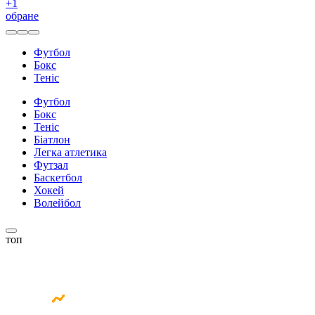
+
1
обране
Футбол
Бокс
Теніс
Футбол
Бокс
Теніс
Біатлон
Легка атлетика
Футзал
Баскетбол
Хокей
Волейбол
топ