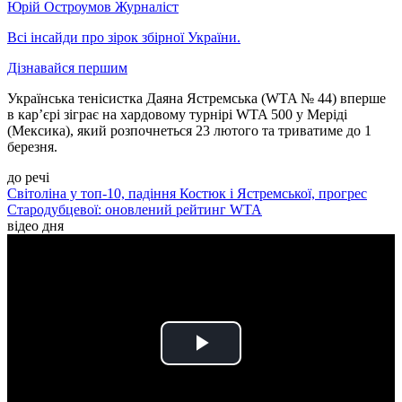
Юрій Остроумов
Журналіст
Всі інсайди про зірок збірної України.
Дізнавайся першим
Українська тенісистка Даяна Ястремська (WTA № 44) вперше
в кар’єрі зіграє на хардовому турнірі WTA 500 у Меріді
(Мексика), який розпочнеться 23 лютого та триватиме до 1
березня.
до речі
Світоліна у топ-10, падіння Костюк і Ястремської, прогрес
Стародубцевої: оновлений рейтинг WTA
відео дня
Play