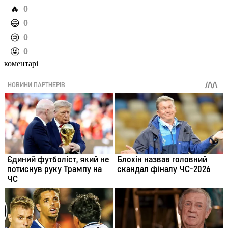
️🔥
0
️😄
0
️😢
0
️🤬
0
коментарі