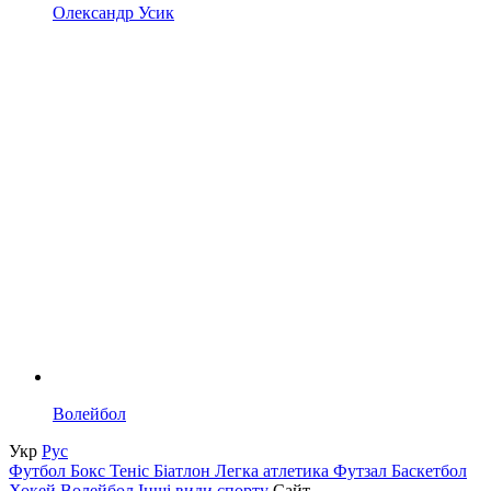
Олександр Усик
Волейбол
Укр
Рус
Футбол
Бокс
Теніс
Біатлон
Легка атлетика
Футзал
Баскетбол
Хокей
Волейбол
Інші види спорту
Сайт