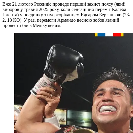
Вже 21 лютого Ресендіс проведе перший захист поясу (який
виборов у травня 2025 року, коли сенсаційно переміг Калеба
Плента) у поєдинку з пуерторіканцем Едгаром Берлангою (23-
2, 18 КО). У разі перемоги Армандо весною зобов'язаний
провести бій з Мелікузієвим.