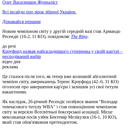
Олег Василишин
Журналіст
Всі інсайди про зірок збірної України.
Дізнавайся першим
Новим чемпіоном світу у другій середній вазі став Армандо
Ресендіс (16-2, 11 КО), повідомляє
The Ring
.
до речі
Кроуфорд назвав найскладнішого суперника у своїй кар'єрі –
несподіваний вибір
відео дня
реклама
Це сталося після того, як тепер вже колишній абсолютний
чемпіон світу, американець Теренс Кроуфорд (42–0, 31 КО)
оголосив про завершення кар'єри і залишив усі свої титули
вакантними.
Як наслідок, 26-річний Ресендіс позбувся звання "Володар
тимчасового титулу WBA" і став повноцінним чемпіоном
світу за версією Всесвітньої боксерської асоціації. Місце
мексиканця посів узбек Бектемір Мелікузієв (16-1, 10 КО),
який став обов'язковим претендентом.