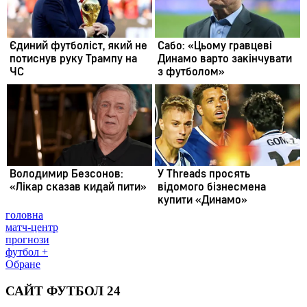
головна
матч-центр
прогнози
футбол +
Обране
САЙТ ФУТБОЛ 24