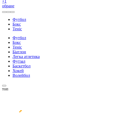
+
1
обране
Футбол
Бокс
Теніс
Футбол
Бокс
Теніс
Біатлон
Легка атлетика
Футзал
Баскетбол
Хокей
Волейбол
топ