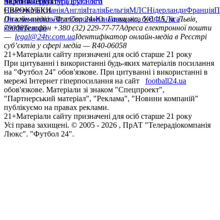
політика
Україна
ЧЕМПІОНАТИ
Перша ліга
Структура власності
Друга ліга
Німеччина
ЄВРОКУБКИ
Іспанія
Англія
Італія
Бельгія
МЛС
Нідерланди
Франція
П
Ліга чемпіонів
Онлайн-медіа «Футбол 24»
Ліга Європи
Юнацька ліга УЄФА
пл. Галицька, буд. 15, м. Львів,
Ліга
конференцій
79008
Телефон +380 (32) 229-77-77
Адреса електронної пошти
—
legal@24tv.com.ua
Ідентифікатор онлайн-медіа в Реєстрі
суб’єктів у сфері медіа — R40-06058
21+
Матеріали сайту призначені для осіб старше 21 року
При цитуванні і використанні будь-яких матеріалів посилання
на "Футбол 24" обов'язкове. При цитуванні і використанні в
мережі Інтернет гіперпосилання на сайт
football24.ua
обов'язкове. Матеріали зі знаком "Спецпроект",
"Партнерський матеріал", "Реклама", "Новини компаній"
публікуємо на правах реклами.
21+
Матеріали сайту призначені для осіб старше 21 року
Усi права захищенi. © 2005 -
2026
, ПрАТ "Телерадіокомпанія
Люкс". "Футбол 24".