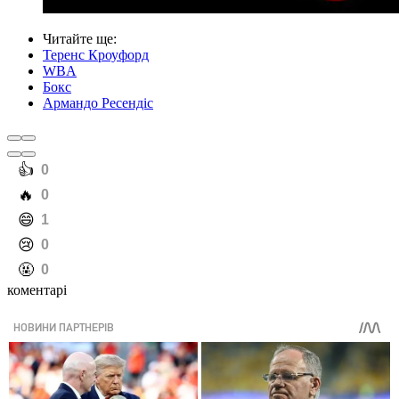
Читайте ще
:
Теренс Кроуфорд
WBA
Бокс
Армандо Ресендіс
️👍
0
️🔥
0
️😄
1
️😢
0
️🤬
0
коментарі