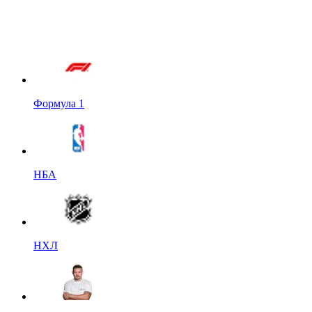
Формула 1
НБА
НХЛ