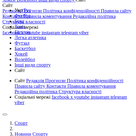
Сайт
Укр
Рус
Редакція
Прогнози
Політика конфіденційності
Правила сайту
Футбол
Контакти
Правила коментування
Редакційна політика
Бокс
Структура власності
Теніс
Соціальні мережі
Біатлон
facebook
x
youtube
instagram
telegram
viber
Легка атлетика
Футзал
Баскетбол
Хокей
Волейбол
Інші види спорту
Сайт
Сайт
Редакція
Прогнози
Політика конфіденційності
Правила сайту
Контакти
Правила коментування
Редакційна політика
Структура власності
Соціальні мережі
facebook
x
youtube
instagram
telegram
viber
Спорт
Новини Спорту