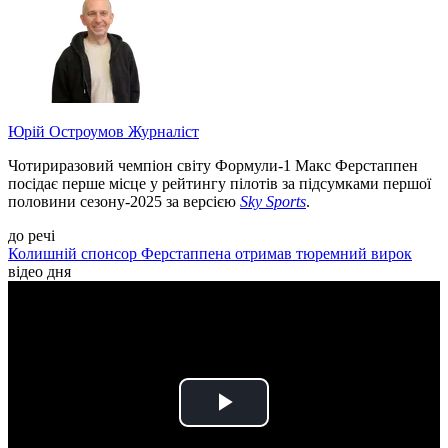
Юрій Остроумов
Журналіст
Чотириразовий чемпіон світу Формули-1 Макс Ферстаппен
посідає перше місце у рейтингу пілотів за підсумками першої
половини сезону-2025 за версією
Sky Sports
.
до речі
Колишній спонсор Ферстаппена отримав тюремний вирок
відео дня
Play