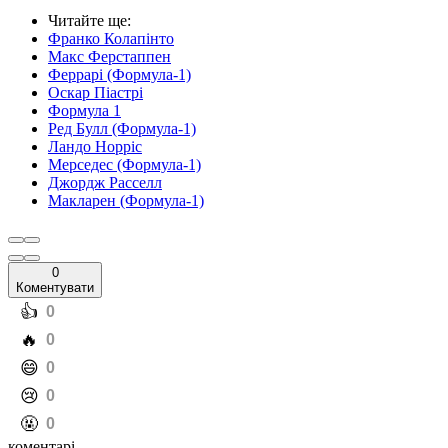
Читайте ще
:
Франко Колапінто
Макс Ферстаппен
Феррарі (Формула-1)
Оскар Піастрі
Формула 1
Ред Булл (Формула-1)
Ландо Норріс
Мерседес (Формула-1)
Джордж Расселл
Макларен (Формула-1)
0
Коментувати
️👍
0
️🔥
0
️😄
0
️😢
0
️🤬
0
коментарі