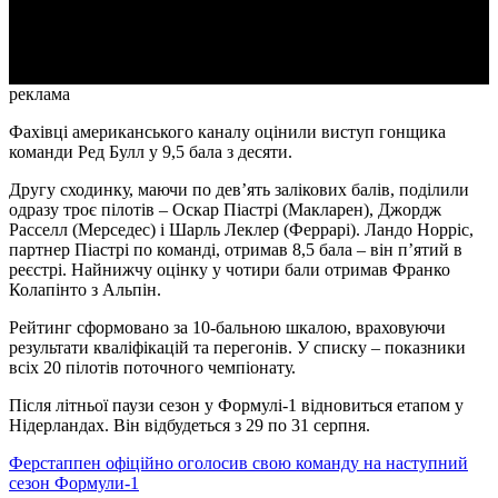
Video
реклама
Фахівці американського каналу оцінили виступ гонщика
команди Ред Булл у 9,5 бала з десяти.
Другу сходинку, маючи по дев’ять залікових балів, поділили
одразу троє пілотів – Оскар Піастрі (Макларен), Джордж
Расселл (Мерседес) і Шарль Леклер (Феррарі). Ландо Норріс,
партнер Піастрі по команді, отримав 8,5 бала – він п’ятий в
реєстрі. Найнижчу оцінку у чотири бали отримав Франко
Колапінто з Альпін.
Рейтинг сформовано за 10-бальною шкалою, враховуючи
результати кваліфікацій та перегонів. У списку – показники
всіх 20 пілотів поточного чемпіонату.
Після літньої паузи сезон у Формулі-1 відновиться етапом у
Нідерландах. Він відбудеться з 29 по 31 серпня.
Ферстаппен офіційно оголосив свою команду на наступний
сезон Формули-1