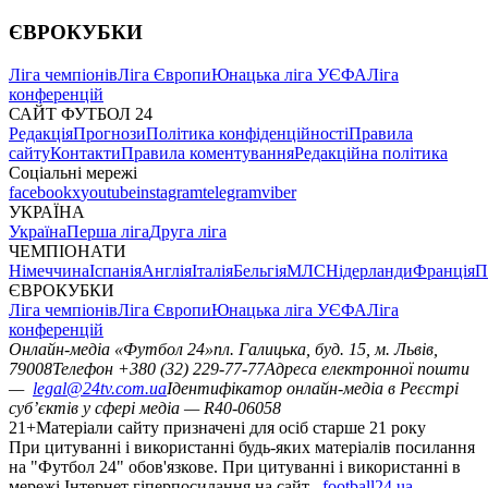
ЄВРОКУБКИ
Ліга чемпіонів
Ліга Європи
Юнацька ліга УЄФА
Ліга
конференцій
САЙТ ФУТБОЛ 24
Редакція
Прогнози
Політика конфіденційності
Правила
сайту
Контакти
Правила коментування
Редакційна політика
Соціальні мережі
facebook
x
youtube
instagram
telegram
viber
УКРАЇНА
Україна
Перша ліга
Друга ліга
ЧЕМПІОНАТИ
Німеччина
Іспанія
Англія
Італія
Бельгія
МЛС
Нідерланди
Франція
П
ЄВРОКУБКИ
Ліга чемпіонів
Ліга Європи
Юнацька ліга УЄФА
Ліга
конференцій
Онлайн-медіа «Футбол 24»
пл. Галицька, буд. 15, м. Львів,
79008
Телефон +380 (32) 229-77-77
Адреса електронної пошти
—
legal@24tv.com.ua
Ідентифікатор онлайн-медіа в Реєстрі
суб’єктів у сфері медіа — R40-06058
21+
Матеріали сайту призначені для осіб старше 21 року
При цитуванні і використанні будь-яких матеріалів посилання
на "Футбол 24" обов'язкове. При цитуванні і використанні в
мережі Інтернет гіперпосилання на сайт
football24.ua