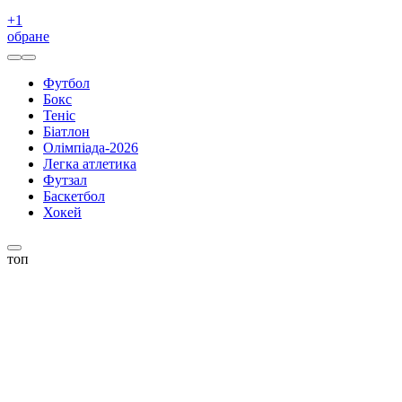
+
1
обране
Футбол
Бокс
Теніс
Біатлон
Олімпіада-2026
Легка атлетика
Футзал
Баскетбол
Хокей
топ