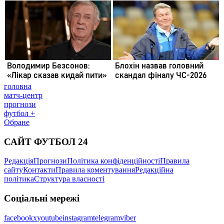
головна
матч-центр
прогнози
футбол +
Обране
САЙТ ФУТБОЛ 24
Редакція
Прогнози
Політика конфіденційності
Правила
сайту
Контакти
Правила коментування
Редакційна
політика
Структура власності
Соціальні мережі
facebook
x
youtube
instagram
telegram
viber