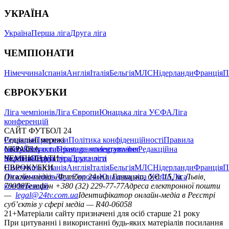
УКРАЇНА
Україна
Перша ліга
Друга ліга
ЧЕМПІОНАТИ
Німеччина
Іспанія
Англія
Італія
Бельгія
МЛС
Нідерланди
Франція
П
ЄВРОКУБКИ
Ліга чемпіонів
Ліга Європи
Юнацька ліга УЄФА
Ліга
конференцій
САЙТ ФУТБОЛ 24
Редакція
Соціальні мережі
Прогнози
Політика конфіденційності
Правила
сайту
facebook
УКРАЇНА
Контакти
x
youtube
Правила коментування
instagram
telegram
viber
Редакційна
політика
Україна
ЧЕМПІОНАТИ
Перша ліга
Структура власності
Друга ліга
Німеччина
ЄВРОКУБКИ
Іспанія
Англія
Італія
Бельгія
МЛС
Нідерланди
Франція
П
Ліга чемпіонів
Онлайн-медіа «Футбол 24»
Ліга Європи
Юнацька ліга УЄФА
пл. Галицька, буд. 15, м. Львів,
Ліга
конференцій
79008
Телефон +380 (32) 229-77-77
Адреса електронної пошти
—
legal@24tv.com.ua
Ідентифікатор онлайн-медіа в Реєстрі
суб’єктів у сфері медіа — R40-06058
21+
Матеріали сайту призначені для осіб старше 21 року
При цитуванні і використанні будь-яких матеріалів посилання