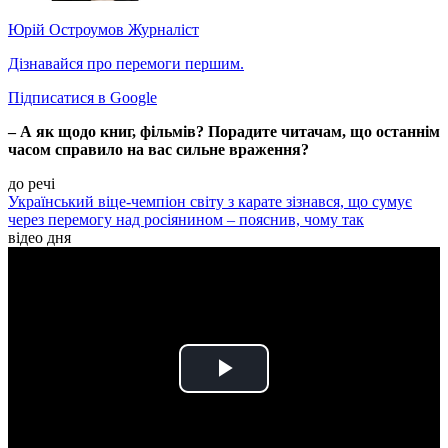
Юрій Остроумов
Журналіст
Дізнавайся про перемоги першим.
Підписатися в Google
– А як щодо книг, фільмів? Порадите читачам, що останнім
часом справило на вас сильне враження?
до речі
Український віце-чемпіон світу з карате зізнався, що сумує
через перемогу над росіянином – пояснив, чому так
відео дня
Play
Video