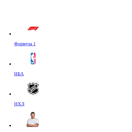
Формула 1
НБА
НХЛ