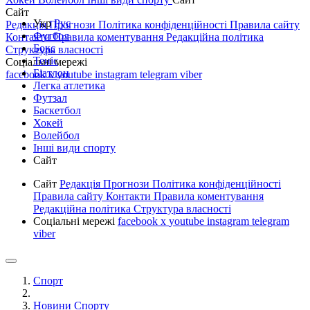
Сайт
Укр
Рус
Редакція
Прогнози
Політика конфіденційності
Правила сайту
Футбол
Контакти
Правила коментування
Редакційна політика
Бокс
Структура власності
Теніс
Соціальні мережі
Біатлон
facebook
x
youtube
instagram
telegram
viber
Легка атлетика
Футзал
Баскетбол
Хокей
Волейбол
Інші види спорту
Сайт
Сайт
Редакція
Прогнози
Політика конфіденційності
Правила сайту
Контакти
Правила коментування
Редакційна політика
Структура власності
Соціальні мережі
facebook
x
youtube
instagram
telegram
viber
Спорт
Новини Спорту