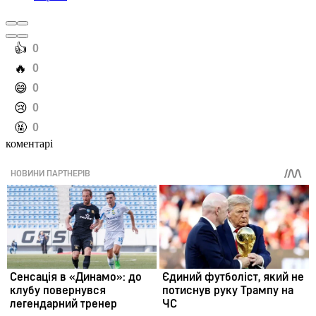
️👍
0
️🔥
0
️😄
0
️😢
0
️🤬
0
коментарі