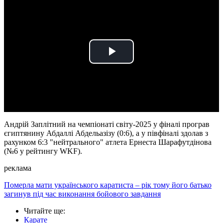
Play
Video
Андрій Заплітний на чемпіонаті світу-2025 у фіналі програв
єгиптянину Абдаллі Абдельазізу (0:6), а у півфіналі здолав з
рахунком 6:3 "нейтрального" атлета Ернеста Шарафутдінова
(№6 у рейтингу WKF).
реклама
Померла мати українського каратиста – рік тому його батько
загинув під час виконання бойового завдання
Читайте ще
:
Карате