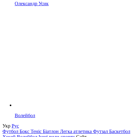
Олександр Усик
Волейбол
Укр
Рус
Футбол
Бокс
Теніс
Біатлон
Легка атлетика
Футзал
Баскетбол
Хокей
Волейбол
Інші види спорту
Сайт