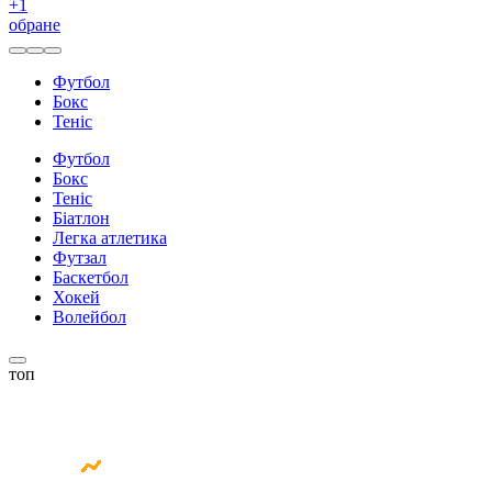
+
1
обране
Футбол
Бокс
Теніс
Футбол
Бокс
Теніс
Біатлон
Легка атлетика
Футзал
Баскетбол
Хокей
Волейбол
топ