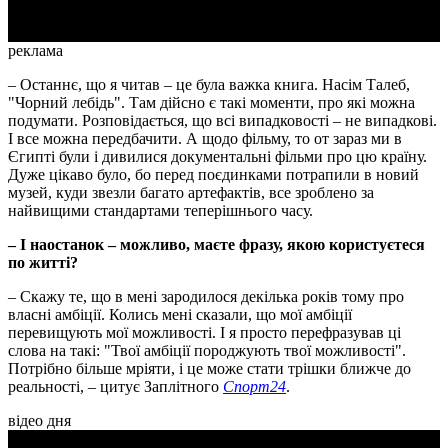
реклама
– Останнє, що я читав – це була важка книга. Насім Талеб,
"Чорний лебідь". Там дійсно є такі моменти, про які можна
подумати. Розповідається, що всі випадковості – не випадкові.
І все можна передбачити. А щодо фільму, то от зараз ми в
Єгипті були і дивилися документальні фільми про цю країну.
Дуже цікаво було, бо перед поєдинками потрапили в новий
музей, куди звезли багато артефактів, все зроблено за
найвищими стандартами теперішнього часу.
– І наостанок – можливо, маєте фразу, якою користуєтеся
по житті?
– Скажу те, що в мені зародилося декілька років тому про
власні амбіції. Колись мені сказали, що мої амбіції
перевищують мої можливості. І я просто перефразував ці
слова на такі: "Твої амбіції породжують твої можливості".
Потрібно більше мріяти, і це може стати трішки ближче до
реальності, – цитує Заплітного
Спорт24
.
відео дня