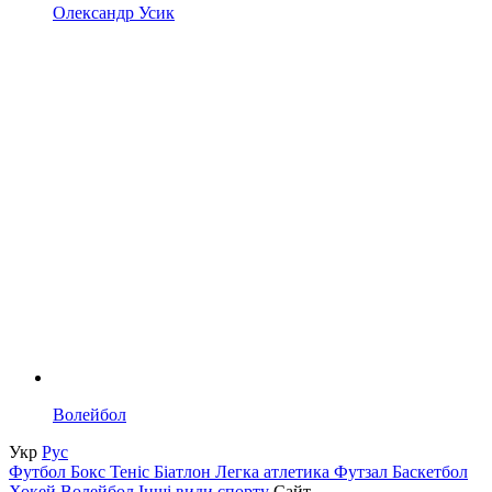
Олександр Усик
Волейбол
Укр
Рус
Футбол
Бокс
Теніс
Біатлон
Легка атлетика
Футзал
Баскетбол
Хокей
Волейбол
Інші види спорту
Сайт