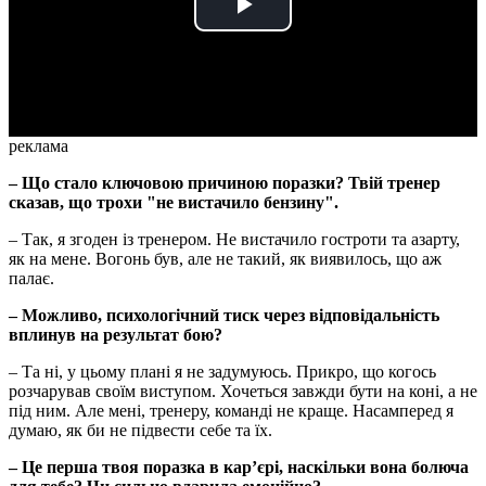
Play
Video
реклама
– Що стало ключовою причиною поразки? Твій тренер
сказав, що трохи "не вистачило бензину".
– Так, я згоден із тренером. Не вистачило гостроти та азарту,
як на мене. Вогонь був, але не такий, як виявилось, що аж
палає.
– Можливо, психологічний тиск через відповідальність
вплинув на результат бою?
– Та ні, у цьому плані я не задумуюсь. Прикро, що когось
розчарував своїм виступом. Хочеться завжди бути на коні, а не
під ним. Але мені, тренеру, команді не краще. Насамперед я
думаю, як би не підвести себе та їх.
– Це перша твоя поразка в карʼєрі, наскільки вона болюча