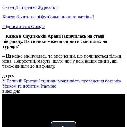
Євген Дігтяренко
Журналіст
Хочеш бачити наші футбольні новини частіше?
Підписатися в Google
– Казка в Саудівській Аравії закінчилась на стадії
півфіналу. На скільки можеш оцінити свій шлях на
турнірі?
– Ця казка закінчилась, та впевнений, що починається тільки
нова. Непростий, мабуть, шлях, як і у всіх інших бійців, які
також дійшли до півфіналу.
до речі
У Великій Британії оцінили можливість проведення бою між
Усиком та небитим Ітаумою
відео дня