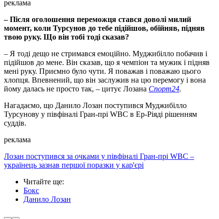
реклама
– Після оголошення переможця стався доволі милий
момент, коли Турсунов до тебе підійшов, обійняв, підняв
твою руку. Що він тобі тоді сказав?
– Я тоді дещо не стримався емоційно. Муджибілло побачив і
підійшов до мене. Він сказав, що я чемпіон та мужик і підняв
мені руку. Приємно було чути. Я поважав і поважаю цього
хлопця. Впевнений, що він заслужив на цю перемогу і вона
йому далась не просто так, – цитує Лозана
Спорт24
.
Нагадаємо, що Данило Лозан поступився Муджибілло
Турсунову у півфіналі Гран-прі WBC в Ер-Ріяді рішенням
суддів.
реклама
Лозан поступився за очками у півфіналі Гран-прі WBC –
українець зазнав першої поразки у кар'єрі
Читайте ще
:
Бокс
Данило Лозан