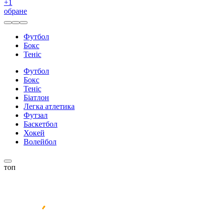
+
1
обране
Футбол
Бокс
Теніс
Футбол
Бокс
Теніс
Біатлон
Легка атлетика
Футзал
Баскетбол
Хокей
Волейбол
топ