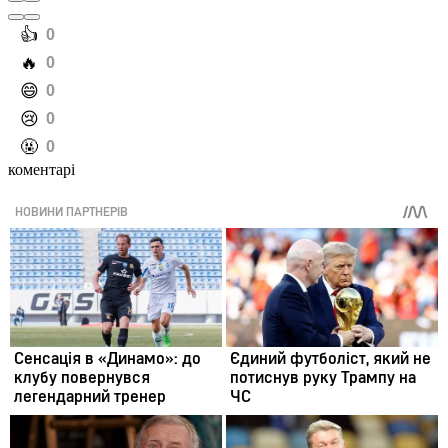
️👍
0
️🔥
0
️😄
0
️😢
0
️🤬
0
коментарі