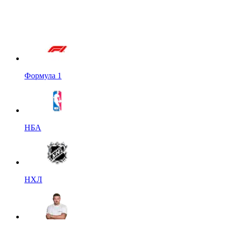
Формула 1
НБА
НХЛ