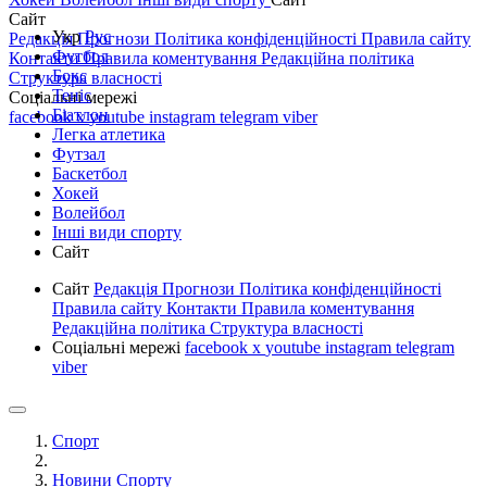
Сайт
Укр
Рус
Редакція
Прогнози
Політика конфіденційності
Правила сайту
Футбол
Контакти
Правила коментування
Редакційна політика
Бокс
Структура власності
Теніс
Соціальні мережі
Біатлон
facebook
x
youtube
instagram
telegram
viber
Легка атлетика
Футзал
Баскетбол
Хокей
Волейбол
Інші види спорту
Сайт
Сайт
Редакція
Прогнози
Політика конфіденційності
Правила сайту
Контакти
Правила коментування
Редакційна політика
Структура власності
Соціальні мережі
facebook
x
youtube
instagram
telegram
viber
Спорт
Новини Спорту