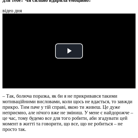
для тебе? Чи сильно вдарила емоційно?
відео дня
Play
Video
– Так, болюча поразка, як би я не прикривався такими
мотиваційними висловами, коли щось не вдається, то завжди
прикро. Тим паче у тій справі, якою ти живеш. Це дуже
неприємно, але нічого вже не зміниш. У мене є найдорожче –
це час, тому будемо все для того робити, аби згадувати цей
момент в житті та говорити, що все, що не робиться – не
просто так.