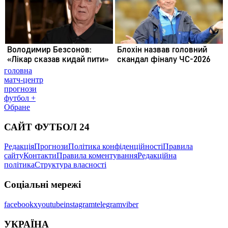
головна
матч-центр
прогнози
футбол +
Обране
САЙТ ФУТБОЛ 24
Редакція
Прогнози
Політика конфіденційності
Правила
сайту
Контакти
Правила коментування
Редакційна
політика
Структура власності
Соціальні мережі
facebook
x
youtube
instagram
telegram
viber
УКРАЇНА