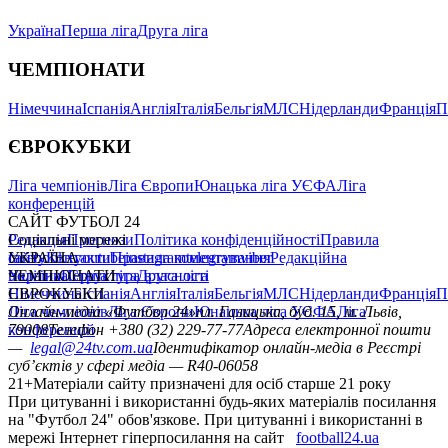
Україна
Перша ліга
Друга ліга
ЧЕМПІОНАТИ
Німеччина
Іспанія
Англія
Італія
Бельгія
МЛС
Нідерланди
Франція
П
ЄВРОКУБКИ
Ліга чемпіонів
Ліга Європи
Юнацька ліга УЄФА
Ліга
конференцій
САЙТ ФУТБОЛ 24
Редакція
Соціальні мережі
Прогнози
Політика конфіденційності
Правила
сайту
facebook
УКРАЇНА
Контакти
x
youtube
Правила коментування
instagram
telegram
viber
Редакційна
політика
Україна
ЧЕМПІОНАТИ
Перша ліга
Структура власності
Друга ліга
Німеччина
ЄВРОКУБКИ
Іспанія
Англія
Італія
Бельгія
МЛС
Нідерланди
Франція
П
Ліга чемпіонів
Онлайн-медіа «Футбол 24»
Ліга Європи
Юнацька ліга УЄФА
пл. Галицька, буд. 15, м. Львів,
Ліга
конференцій
79008
Телефон +380 (32) 229-77-77
Адреса електронної пошти
—
legal@24tv.com.ua
Ідентифікатор онлайн-медіа в Реєстрі
суб’єктів у сфері медіа — R40-06058
21+
Матеріали сайту призначені для осіб старше 21 року
При цитуванні і використанні будь-яких матеріалів посилання
на "Футбол 24" обов'язкове. При цитуванні і використанні в
мережі Інтернет гіперпосилання на сайт
football24.ua