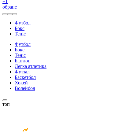
+
1
обране
Футбол
Бокс
Теніс
Футбол
Бокс
Теніс
Біатлон
Легка атлетика
Футзал
Баскетбол
Хокей
Волейбол
топ