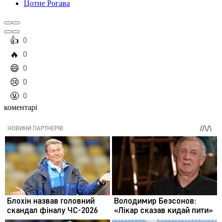
Цотне Рогава
️👍
0
️🔥
0
️😄
0
️😢
0
️🤬
0
коментарі