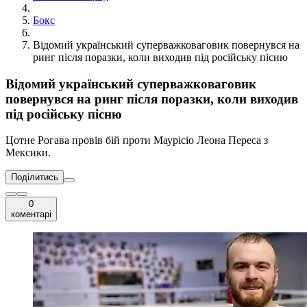
Бокс
Відомий український суперважковаговик повернувся на
ринг після поразки, коли виходив під російську пісню
Відомий український суперважковаговик
повернувся на ринг після поразки, коли виходив
під російську пісню
Цотне Рогава провів бій проти Маурісіо Леона Переса з
Мексики.
Поділитись
0
коментарі