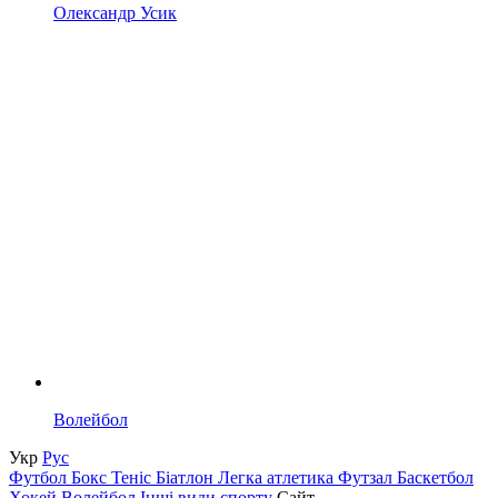
Олександр Усик
Волейбол
Укр
Рус
Футбол
Бокс
Теніс
Біатлон
Легка атлетика
Футзал
Баскетбол
Хокей
Волейбол
Інші види спорту
Сайт