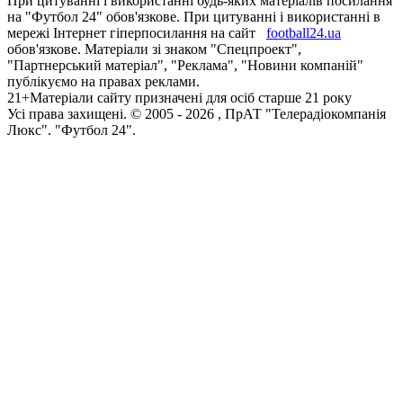
При цитуванні і використанні будь-яких матеріалів посилання
на "Футбол 24" обов'язкове. При цитуванні і використанні в
мережі Інтернет гіперпосилання на сайт
football24.ua
обов'язкове. Матеріали зі знаком "Спецпроект",
"Партнерський матеріал", "Реклама", "Новини компаній"
публікуємо на правах реклами.
21+
Матеріали сайту призначені для осіб старше 21 року
Усi права захищенi. © 2005 -
2026
, ПрАТ "Телерадіокомпанія
Люкс". "Футбол 24".