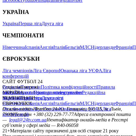
facebook
x
youtube
instagram
telegram
viber
УКРАЇНА
Україна
Перша ліга
Друга ліга
ЧЕМПІОНАТИ
Німеччина
Іспанія
Англія
Італія
Бельгія
МЛС
Нідерланди
Франція
П
ЄВРОКУБКИ
Ліга чемпіонів
Ліга Європи
Юнацька ліга УЄФА
Ліга
конференцій
САЙТ ФУТБОЛ 24
Редакція
Соціальні мережі
Прогнози
Політика конфіденційності
Правила
сайту
facebook
УКРАЇНА
Контакти
x
youtube
Правила коментування
instagram
telegram
viber
Редакційна
політика
Україна
ЧЕМПІОНАТИ
Перша ліга
Структура власності
Друга ліга
Німеччина
ЄВРОКУБКИ
Іспанія
Англія
Італія
Бельгія
МЛС
Нідерланди
Франція
П
Ліга чемпіонів
Онлайн-медіа «Футбол 24»
Ліга Європи
Юнацька ліга УЄФА
пл. Галицька, буд. 15, м. Львів,
Ліга
конференцій
79008
Телефон +380 (32) 229-77-77
Адреса електронної пошти
—
legal@24tv.com.ua
Ідентифікатор онлайн-медіа в Реєстрі
суб’єктів у сфері медіа — R40-06058
21+
Матеріали сайту призначені для осіб старше 21 року