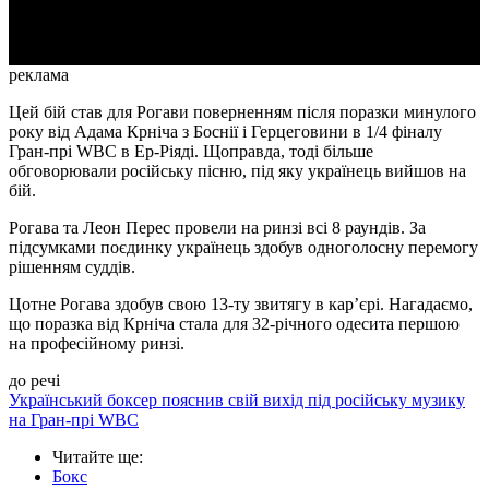
Video
реклама
Цей бій став для Рогави поверненням після поразки минулого
року від Адама Крніча з Боснії і Герцеговини в 1/4 фіналу
Гран-прі WBC в Ер-Ріяді. Щоправда, тоді більше
обговорювали російську пісню, під яку українець вийшов на
бій.
Рогава та Леон Перес провели на ринзі всі 8 раундів. За
підсумками поєдинку українець здобув одноголосну перемогу
рішенням суддів.
Цотне Рогава здобув свою 13-ту звитягу в кар’єрі. Нагадаємо,
що поразка від Крніча стала для 32-річного одесита першою
на професійному ринзі.
до речі
Український боксер пояснив свій вихід під російську музику
на Гран-прі WBC
Читайте ще
:
Бокс