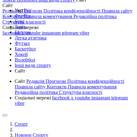
Сайт
Укр
Рус
Редакція
Прогнози
Політика конфіденційності
Правила сайту
Футбол
Контакти
Правила коментування
Редакційна політика
Бокс
Структура власності
Теніс
Соціальні мережі
Біатлон
facebook
x
youtube
instagram
telegram
viber
Легка атлетика
Футзал
Баскетбол
Хокей
Волейбол
Інші види спорту
Сайт
Сайт
Редакція
Прогнози
Політика конфіденційності
Правила сайту
Контакти
Правила коментування
Редакційна політика
Структура власності
Соціальні мережі
facebook
x
youtube
instagram
telegram
viber
Спорт
Новини Спорту