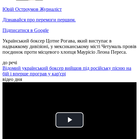
Юрій Остроумов
Журналіст
Дізнавайся про перемоги першим.
Підписатися в Google
Український боксер Цотне Рогава, який виступає в
надважкому дивізіоні, у мексиканському місті Четумаль провів
поєдинок проти місцевого хлопця Маурісіо Леона Переса.
до речі
Відомий український боксер вийшов під російську пісню на
бій і вперше програв у кар'єрі
відео дня
Play