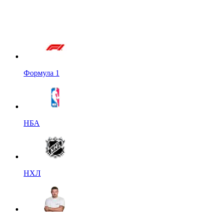
Формула 1
НБА
НХЛ