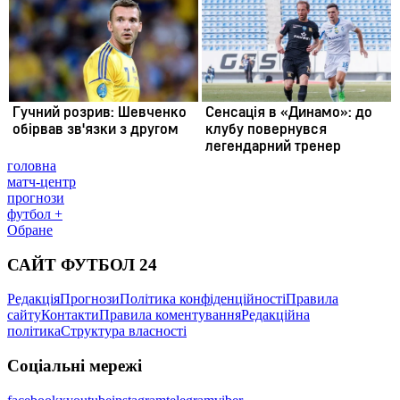
головна
матч-центр
прогнози
футбол +
Обране
САЙТ ФУТБОЛ 24
Редакція
Прогнози
Політика конфіденційності
Правила
сайту
Контакти
Правила коментування
Редакційна
політика
Структура власності
Соціальні мережі