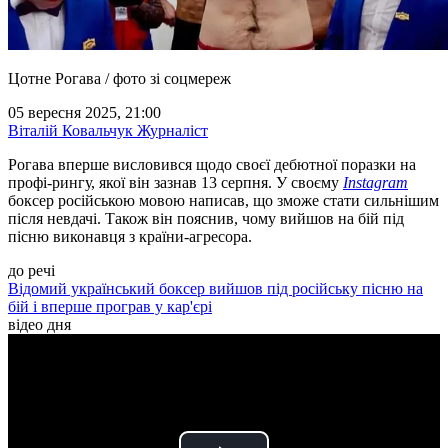
Цотне Рогава / фото зі соцмереж
05 вересня 2025, 21:00
Віталій Ковальчук
Журналіст
Рогава вперше висловився щодо своєї дебютної поразки на
профі-рингу, якої він зазнав 13 серпня. У своєму
Instagram
боксер російською мовою написав, що зможе стати сильнішим
після невдачі. Також він пояснив, чому вийшов на бій під
пісню виконавця з країни-агресора.
до речі
Відомий український боксер вийшов під російську пісню на
бій і вперше програв у кар'єрі
відео дня