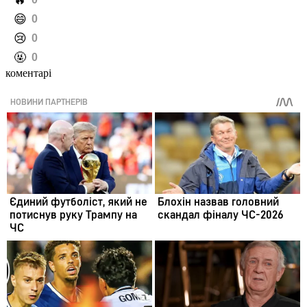
️😄
0
️😢
0
️🤬
0
коментарі