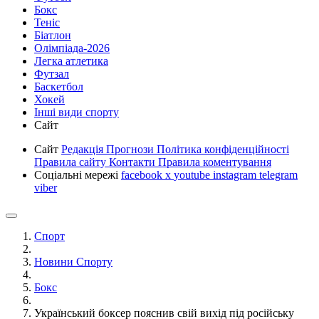
Бокс
Теніс
Біатлон
Олімпіада-2026
Легка атлетика
Футзал
Баскетбол
Хокей
Інші види спорту
Сайт
Сайт
Редакція
Прогнози
Політика конфіденційності
Правила сайту
Контакти
Правила коментування
Соціальні мережі
facebook
x
youtube
instagram
telegram
viber
Спорт
Новини Спорту
Бокс
Український боксер пояснив свій вихід під російську