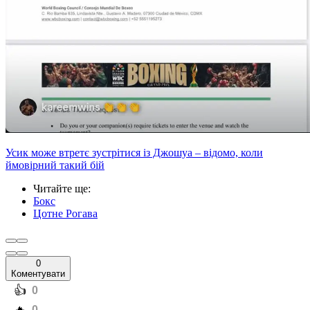
Усик може втретє зустрітися із Джошуа – відомо, коли
ймовірний такий бій
Читайте ще
:
Бокс
Цотне Рогава
0
Коментувати
️👍
0
️🔥
0