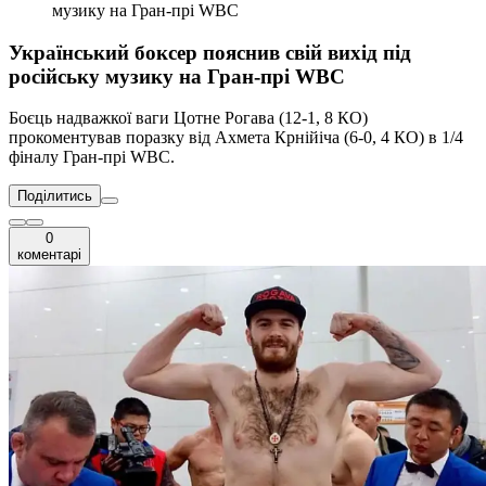
музику на Гран-прі WBC
Український боксер пояснив свій вихід під
російську музику на Гран-прі WBC
Боєць надважкої ваги Цотне Рогава (12-1, 8 КО)
прокоментував поразку від Ахмета Крнійіча (6-0, 4 КО) в 1/4
фіналу Гран-прі WBC.
Поділитись
0
коментарі