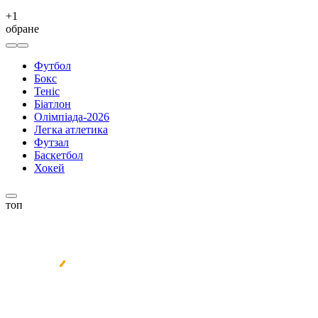
+
1
обране
Футбол
Бокс
Теніс
Біатлон
Олімпіада-2026
Легка атлетика
Футзал
Баскетбол
Хокей
топ