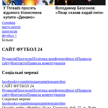
головна
матч-центр
прогнози
футбол +
Більше
САЙТ ФУТБОЛ 24
Редакція
Прогнози
Політика конфіденційності
Правила
сайту
Контакти
Правила коментування
Соціальні мережі
facebook
x
youtube
instagram
telegram
viber
САЙТ ФУТБОЛ 24
Редакція
Прогнози
Політика конфіденційності
Правила
сайту
Контакти
Правила коментування
Соціальні мережі
facebook
x
youtube
instagram
telegram
viber
Онлайн-медіа «Футбол 24»
пл. Галицька, буд. 15, м. Львів,