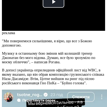
Play
Video
реклама
"Ми повернемося сильнішими, я вірю, що все з Божою
допомогою.
Музику в останньому бою змінив мій колишній тренер
Джонатан без мого відома. Думаю, все було зрозуміло по
моєму обличчю", – написав Рогава.
В дописі українець оприлюднив офіційний лист від WBC, в
якому вказано, що він обрав композицію грузинського співака
Ніаза Діасамідзе. Втім, Цотне вийшов на ринг під пісню
російського виконавця Гио ПиКа – "Буйно голова".