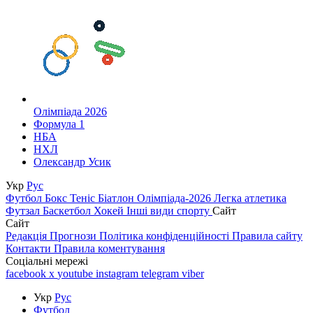
Олімпіада 2026
Формула 1
НБА
НХЛ
Олександр Усик
Укр
Рус
Футбол
Бокс
Теніс
Біатлон
Олімпіада-2026
Легка атлетика
Футзал
Баскетбол
Хокей
Інші види спорту
Сайт
Сайт
Редакція
Прогнози
Політика конфіденційності
Правила сайту
Контакти
Правила коментування
Соціальні мережі
facebook
x
youtube
instagram
telegram
viber
Укр
Рус
Футбол