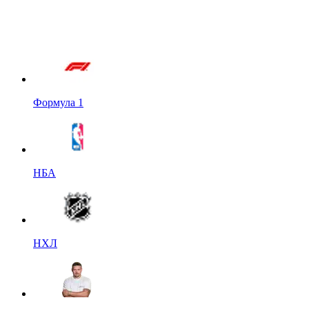
Формула 1
НБА
НХЛ