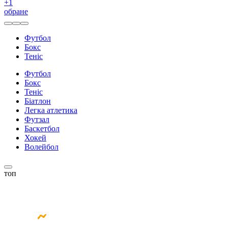
+
1
обране
Футбол
Бокс
Теніс
Футбол
Бокс
Теніс
Біатлон
Легка атлетика
Футзал
Баскетбол
Хокей
Волейбол
топ