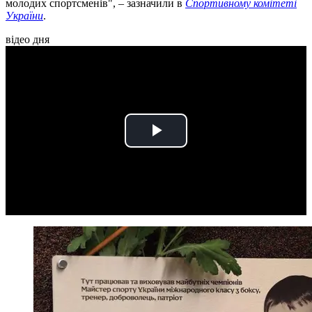
молодих спортсменів", – зазначили в
Спортивному комітеті
України
.
відео дня
Play
Video