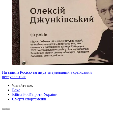
На війні з Росією загинув титулований український
веслувальник
Читайте ще
:
Бокс
Війна Росії проти України
Смерті спортсменів