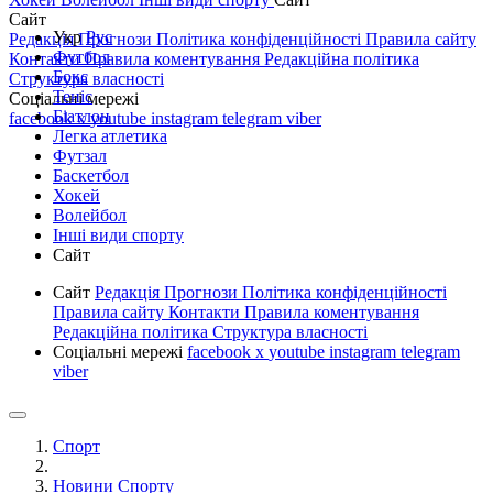
Сайт
Укр
Рус
Редакція
Прогнози
Політика конфіденційності
Правила сайту
Футбол
Контакти
Правила коментування
Редакційна політика
Бокс
Структура власності
Теніс
Соціальні мережі
Біатлон
facebook
x
youtube
instagram
telegram
viber
Легка атлетика
Футзал
Баскетбол
Хокей
Волейбол
Інші види спорту
Сайт
Сайт
Редакція
Прогнози
Політика конфіденційності
Правила сайту
Контакти
Правила коментування
Редакційна політика
Структура власності
Соціальні мережі
facebook
x
youtube
instagram
telegram
viber
Спорт
Новини Спорту