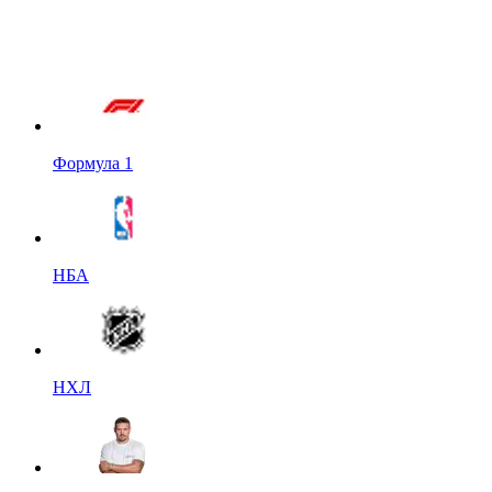
Формула 1
НБА
НХЛ