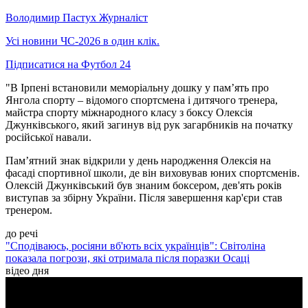
Володимир Пастух
Журналіст
Усі новини ЧС-2026 в один клік.
Підписатися на Футбол 24
"В Ірпені встановили меморіальну дошку у пам’ять про
Янгола спорту – відомого спортсмена і дитячого тренера,
майстра спорту міжнародного класу з боксу Олексія
Джунківського, який загинув від рук загарбників на початку
російської навали.
Пам’ятний знак відкрили у день народження Олексія на
фасаді спортивної школи, де він виховував юних спортсменів.
Олексій Джунківський був знаним боксером, дев'ять років
виступав за збірну України. Після завершення кар'єри став
тренером.
до речі
"Сподіваюсь, росіяни вб'ють всіх українців": Світоліна
показала погрози, які отримала після поразки Осаці
відео дня