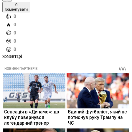
0
Коментувати
️👍
0
️🔥
0
️😄
0
️😢
0
️🤬
0
коментарі