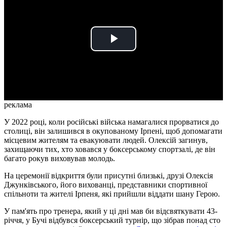
Play
Video
реклама
У 2022 році, коли російські війська намагалися прорватися до
столиці, він залишився в окупованому Ірпені, щоб допомагати
місцевим жителям та евакуювати людей. Олексій загинув,
захищаючи тих, хто ховався у боксерському спортзалі, де він
багато рокув виховував молодь.
На церемонії відкриття були присутні близькі, друзі Олексія
Джунківського, його вихованці, представники спортивної
спільноти та жителі Ірпеня, які прийшли віддати шану Герою.
У пам'ять про тренера, який у ці дні мав би відсвяткувати 43-
річчя, у Бучі відбувся боксерський турнір, що зібрав понад сто