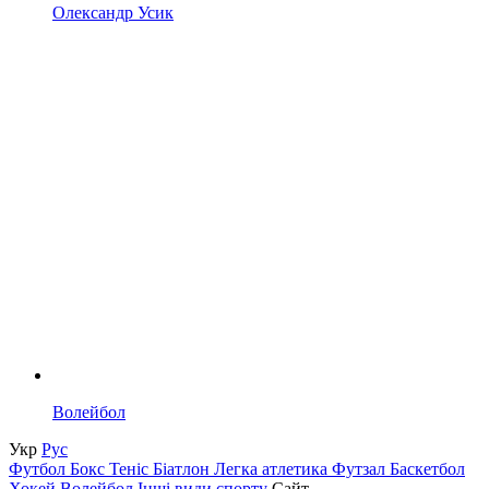
Олександр Усик
Волейбол
Укр
Рус
Футбол
Бокс
Теніс
Біатлон
Легка атлетика
Футзал
Баскетбол
Хокей
Волейбол
Інші види спорту
Сайт