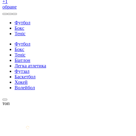
+
1
обране
Футбол
Бокс
Теніс
Футбол
Бокс
Теніс
Біатлон
Легка атлетика
Футзал
Баскетбол
Хокей
Волейбол
топ