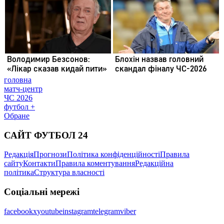
головна
матч-центр
ЧС 2026
футбол +
Обране
САЙТ ФУТБОЛ 24
Редакція
Прогнози
Політика конфіденційності
Правила
сайту
Контакти
Правила коментування
Редакційна
політика
Структура власності
Соціальні мережі
facebook
x
youtube
instagram
telegram
viber