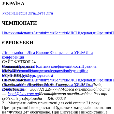
УКРАЇНА
Україна
Перша ліга
Друга ліга
ЧЕМПІОНАТИ
Німеччина
Іспанія
Англія
Італія
Бельгія
МЛС
Нідерланди
Франція
П
ЄВРОКУБКИ
Ліга чемпіонів
Ліга Європи
Юнацька ліга УЄФА
Ліга
конференцій
САЙТ ФУТБОЛ 24
Редакція
Соціальні мережі
Прогнози
Політика конфіденційності
Правила
сайту
facebook
УКРАЇНА
Контакти
x
youtube
Правила коментування
instagram
telegram
viber
Редакційна
політика
Україна
ЧЕМПІОНАТИ
Перша ліга
Структура власності
Друга ліга
Німеччина
ЄВРОКУБКИ
Іспанія
Англія
Італія
Бельгія
МЛС
Нідерланди
Франція
П
Ліга чемпіонів
Онлайн-медіа «Футбол 24»
Ліга Європи
Юнацька ліга УЄФА
пл. Галицька, буд. 15, м. Львів,
Ліга
конференцій
79008
Телефон +380 (32) 229-77-77
Адреса електронної пошти
—
legal@24tv.com.ua
Ідентифікатор онлайн-медіа в Реєстрі
суб’єктів у сфері медіа — R40-06058
21+
Матеріали сайту призначені для осіб старше 21 року
При цитуванні і використанні будь-яких матеріалів посилання
на "Футбол 24" обов'язкове. При цитуванні і використанні в