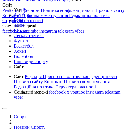
Сайт
Укр
Рус
Редакція
Прогнози
Політика конфіденційності
Правила сайту
Футбол
Контакти
Правила коментування
Редакційна політика
Бокс
Структура власності
Теніс
Соціальні мережі
Біатлон
facebook
x
youtube
instagram
telegram
viber
Легка атлетика
Футзал
Баскетбол
Хокей
Волейбол
Інші види спорту
Сайт
Сайт
Редакція
Прогнози
Політика конфіденційності
Правила сайту
Контакти
Правила коментування
Редакційна політика
Структура власності
Соціальні мережі
facebook
x
youtube
instagram
telegram
viber
Спорт
Новини Спорту