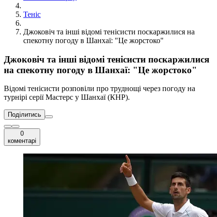
Теніс
Джоковіч та інші відомі тенісисти поскаржилися на
спекотну погоду в Шанхаї: "Це жорстоко"
Джоковіч та інші відомі тенісисти поскаржилися
на спекотну погоду в Шанхаї: "Це жорстоко"
Відомі тенісисти розповіли про труднощі через погоду на
турнірі серії Мастерс у Шанхаї (КНР).
Поділитись
0
коментарі