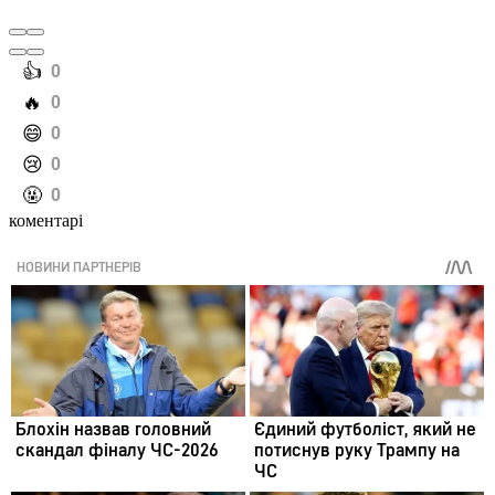
️👍
0
️🔥
0
️😄
0
️😢
0
️🤬
0
коментарі