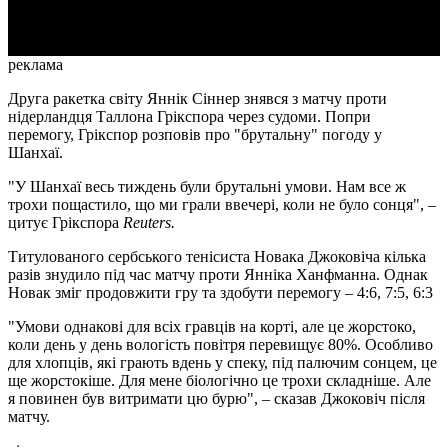
Video
реклама
Друга ракетка світу Яннік Сіннер знявся з матчу проти
нідерландця Таллона Грікспора через судоми. Попри
перемогу, Грікспор розповів про "брутальну" погоду у
Шанхаї.
"У Шанхаї весь тиждень були брутальні умови. Нам все ж
трохи пощастило, що ми грали ввечері, коли не було сонця", –
цитує Грікспора
Reuters.
Титулованого сербського тенісиста Новака Джоковіча кілька
разів знудило під час матчу проти Янніка Ханфманна. Однак
Новак зміг продовжити гру та здобути перемогу – 4:6, 7:5, 6:3
"Умови однакові для всіх гравців на корті, але це жорстоко,
коли день у день вологість повітря перевищує 80%. Особливо
для хлопців, які грають вдень у спеку, під палючим сонцем, це
ще жорстокіше. Для мене біологічно це трохи складніше. Але
я повинен був витримати цю бурю", – сказав Джоковіч після
матчу.