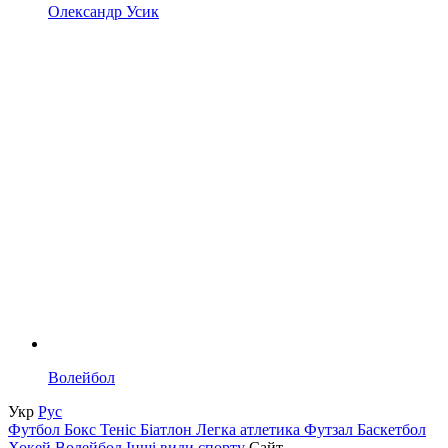
Олександр Усик
Волейбол
Укр
Рус
Футбол
Бокс
Теніс
Біатлон
Легка атлетика
Футзал
Баскетбол
Хокей
Волейбол
Інші види спорту
Сайт