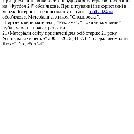
При цитуванні і використанні будь-яких матеріалів посилання
на "Футбол 24" обов'язкове. При цитуванні і використанні в
мережі Інтернет гіперпосилання на сайт
football24.ua
обов'язкове. Матеріали зі знаком "Спецпроект",
"Партнерський матеріал", "Реклама", "Новини компаній"
публікуємо на правах реклами.
21+
Матеріали сайту призначені для осіб старше 21 року
Усi права захищенi. © 2005 -
2026
, ПрАТ "Телерадіокомпанія
Люкс". "Футбол 24".