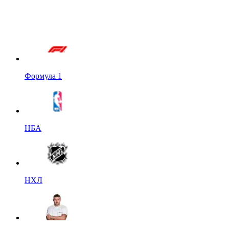
Формула 1
НБА
НХЛ