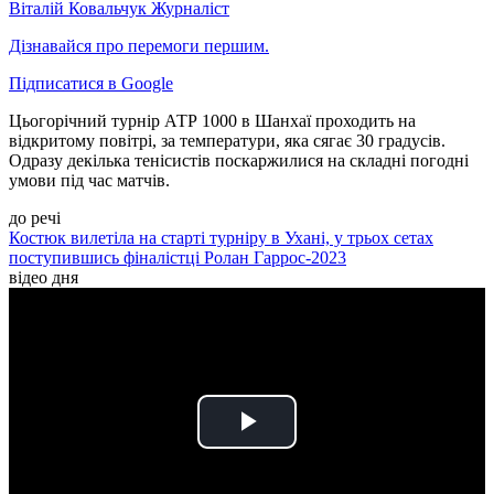
Віталій Ковальчук
Журналіст
Дізнавайся про перемоги першим.
Підписатися в Google
Цьогорічний турнір АТР 1000 в Шанхаї проходить на
відкритому повітрі, за температури, яка сягає 30 градусів.
Одразу декілька тенісистів поскаржилися на складні погодні
умови під час матчів.
до речі
Костюк вилетіла на старті турніру в Ухані, у трьох сетах
поступившись фіналістці Ролан Гаррос-2023
відео дня
Play