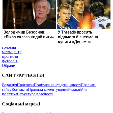
головна
матч-центр
прогнози
футбол +
Обране
САЙТ ФУТБОЛ 24
Редакція
Прогнози
Політика конфіденційності
Правила
сайту
Контакти
Правила коментування
Редакційна
політика
Структура власності
Соціальні мережі