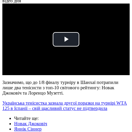
відео дня
Play
Video
Зазначимо, що до 1/8 фіналу турніру в Шанхаї потрапили
лише два тенісисти з топ-10 світового рейтингу: Новак
Джоковіч та Лоренцо Музетті.
Українська тенісистка зазнала другої поразки на турнірі WTA
125 в Іспанії – свій щасливий статус не підтвердила
Читайте ще
:
Новак Джоковіч
Яннік Сіннер