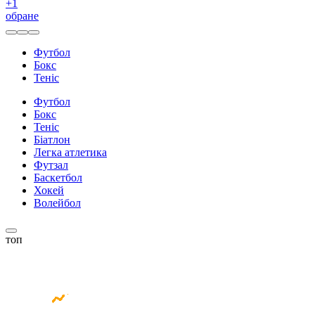
+
1
обране
Футбол
Бокс
Теніс
Футбол
Бокс
Теніс
Біатлон
Легка атлетика
Футзал
Баскетбол
Хокей
Волейбол
топ