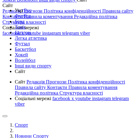
Сайт
Укр
Рус
Редакція
Прогнози
Політика конфіденційності
Правила сайту
Футбол
Контакти
Правила коментування
Редакційна політика
Бокс
Структура власності
Теніс
Соціальні мережі
Біатлон
facebook
x
youtube
instagram
telegram
viber
Легка атлетика
Футзал
Баскетбол
Хокей
Волейбол
Інші види спорту
Сайт
Сайт
Редакція
Прогнози
Політика конфіденційності
Правила сайту
Контакти
Правила коментування
Редакційна політика
Структура власності
Соціальні мережі
facebook
x
youtube
instagram
telegram
viber
Спорт
Новини Спорту