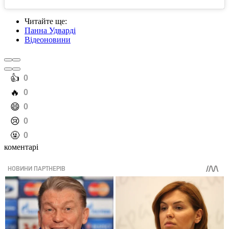
Читайте ще
:
Панна Удварді
Відеоновини
️👍
0
️🔥
0
️😄
0
️😢
0
️🤬
0
коментарі