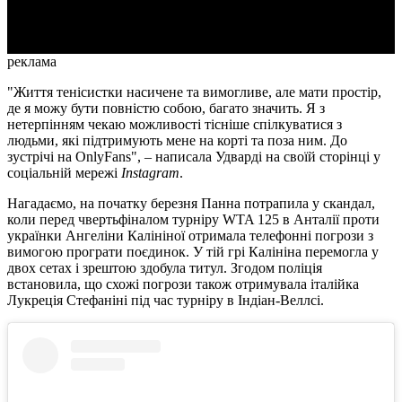
Video
реклама
"Життя тенісистки насичене та вимогливе, але мати простір,
де я можу бути повністю собою, багато значить. Я з
нетерпінням чекаю можливості тісніше спілкуватися з
людьми, які підтримують мене на корті та поза ним. До
зустрічі на OnlyFans", – написала Удварді на своїй сторінці у
соціальній мережі
Instagram
.
Нагадаємо, на початку березня Панна потрапила у скандал,
коли перед чвертьфіналом турніру WTA 125 в Анталії проти
українки Ангеліни Калініної отримала телефонні погрози з
вимогою програти поєдинок. У тій грі Калініна перемогла у
двох сетах і зрештою здобула титул. Згодом поліція
встановила, що схожі погрози також отримувала італійка
Лукреція Стефаніні під час турніру в Індіан-Веллсі.