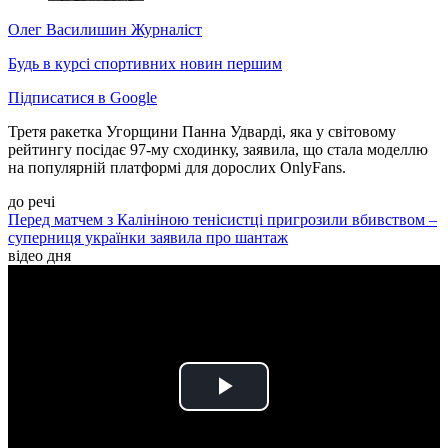
Олег Василишин
Журналіст
Будь в курсі спортивних новин першим
Підписатися в Google
Третя ракетка Угорщини Панна Удварді, яка у світовому
рейтингу посідає 97-му сходинку, заявила, що стала моделлю
на популярній платформі для дорослих OnlyFans.
до речі
Перед матчем з Калініною тенісистці пригрозили вбивством –
суперниця українки заявила про шантаж
відео дня
Play