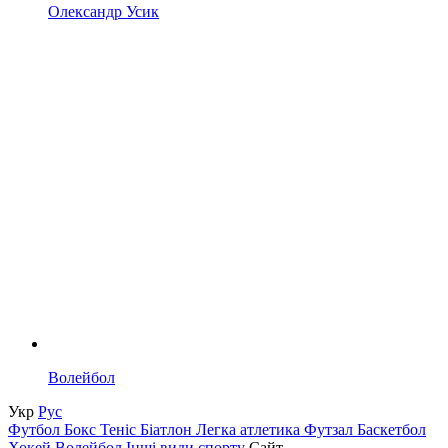
Олександр Усик
Волейбол
Укр
Рус
Футбол
Бокс
Теніс
Біатлон
Легка атлетика
Футзал
Баскетбол
Хокей
Волейбол
Інші види спорту
Сайт