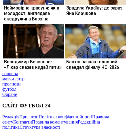
головна
матч-центр
прогнози
футбол +
Обране
САЙТ ФУТБОЛ 24
Редакція
Прогнози
Політика конфіденційності
Правила
сайту
Контакти
Правила коментування
Редакційна
політика
Структура власності