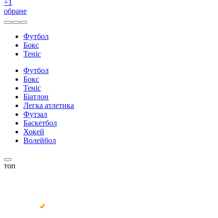
+
1
обране
Футбол
Бокс
Теніс
Футбол
Бокс
Теніс
Біатлон
Легка атлетика
Футзал
Баскетбол
Хокей
Волейбол
топ