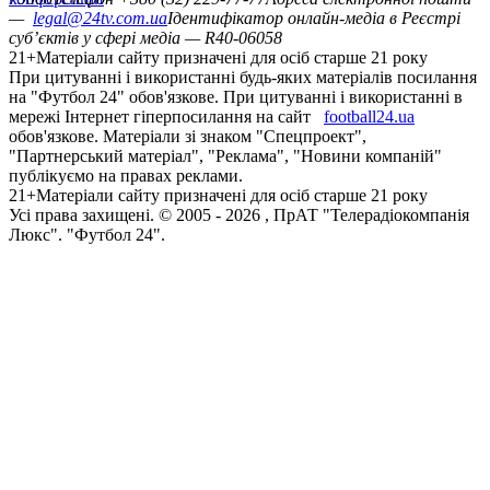
—
legal@24tv.com.ua
Ідентифікатор онлайн-медіа в Реєстрі
суб’єктів у сфері медіа — R40-06058
21+
Матеріали сайту призначені для осіб старше 21 року
При цитуванні і використанні будь-яких матеріалів посилання
на "Футбол 24" обов'язкове. При цитуванні і використанні в
мережі Інтернет гіперпосилання на сайт
football24.ua
обов'язкове. Матеріали зі знаком "Спецпроект",
"Партнерський матеріал", "Реклама", "Новини компаній"
публікуємо на правах реклами.
21+
Матеріали сайту призначені для осіб старше 21 року
Усi права захищенi. © 2005 -
2026
, ПрАТ "Телерадіокомпанія
Люкс". "Футбол 24".