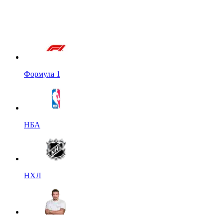
Формула 1
НБА
НХЛ