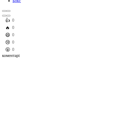
Бокс
️👍
0
️🔥
0
️😄
0
️😢
0
️🤬
0
коментарі