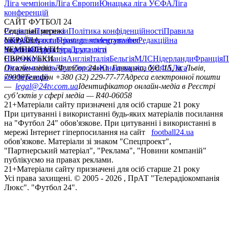
Ліга чемпіонів
Ліга Європи
Юнацька ліга УЄФА
Ліга
конференцій
САЙТ ФУТБОЛ 24
Редакція
Соціальні мережі
Прогнози
Політика конфіденційності
Правила
сайту
facebook
УКРАЇНА
Контакти
x
youtube
Правила коментування
instagram
telegram
viber
Редакційна
політика
Україна
ЧЕМПІОНАТИ
Перша ліга
Структура власності
Друга ліга
Німеччина
ЄВРОКУБКИ
Іспанія
Англія
Італія
Бельгія
МЛС
Нідерланди
Франція
П
Ліга чемпіонів
Онлайн-медіа «Футбол 24»
Ліга Європи
Юнацька ліга УЄФА
пл. Галицька, буд. 15, м. Львів,
Ліга
конференцій
79008
Телефон +380 (32) 229-77-77
Адреса електронної пошти
—
legal@24tv.com.ua
Ідентифікатор онлайн-медіа в Реєстрі
суб’єктів у сфері медіа — R40-06058
21+
Матеріали сайту призначені для осіб старше 21 року
При цитуванні і використанні будь-яких матеріалів посилання
на "Футбол 24" обов'язкове. При цитуванні і використанні в
мережі Інтернет гіперпосилання на сайт
football24.ua
обов'язкове. Матеріали зі знаком "Спецпроект",
"Партнерський матеріал", "Реклама", "Новини компаній"
публікуємо на правах реклами.
21+
Матеріали сайту призначені для осіб старше 21 року
Усi права захищенi. © 2005 -
2026
, ПрАТ "Телерадіокомпанія
Люкс". "Футбол 24".