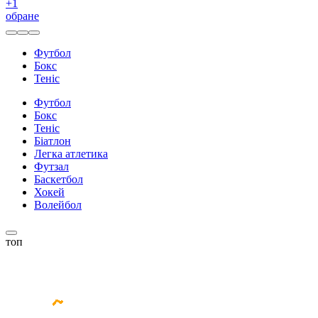
+
1
обране
Футбол
Бокс
Теніс
Футбол
Бокс
Теніс
Біатлон
Легка атлетика
Футзал
Баскетбол
Хокей
Волейбол
топ