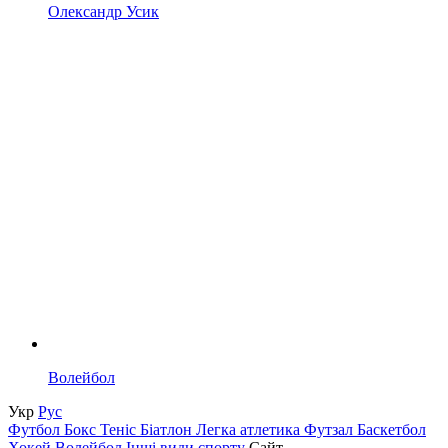
Олександр Усик
Волейбол
Укр
Рус
Футбол
Бокс
Теніс
Біатлон
Легка атлетика
Футзал
Баскетбол
Хокей
Волейбол
Інші види спорту
Сайт