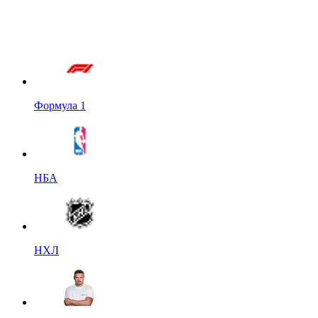
Формула 1
НБА
НХЛ