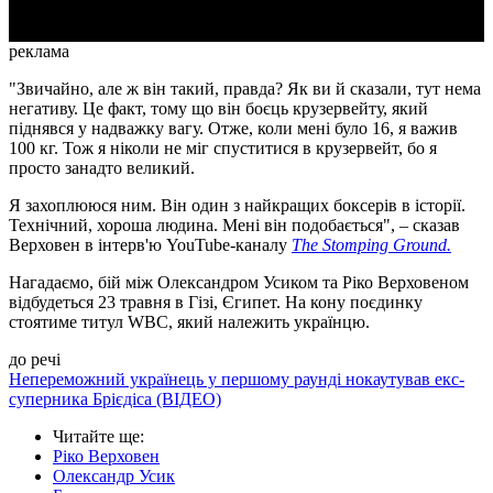
реклама
"Звичайно, але ж він такий, правда? Як ви й сказали, тут нема
негативу. Це факт, тому що він боєць крузервейту, який
піднявся у надважку вагу. Отже, коли мені було 16, я важив
100 кг. Тож я ніколи не міг спуститися в крузервейт, бо я
просто занадто великий.
Я захоплююся ним. Він один з найкращих боксерів в історії.
Технічний, хороша людина. Мені він подобається", – сказав
Верховен в інтерв'ю YouTube-каналу
The Stomping Ground.
Нагадаємо, бій між Олександром Усиком та Ріко Верховеном
відбудеться 23 травня в Гізі, Єгипет. На кону поєдинку
стоятиме титул WBC, який належить українцю.
до речі
Непереможний українець у першому раунді нокаутував екс-
суперника Брієдіса (ВІДЕО)
Читайте ще
:
Ріко Верховен
Олександр Усик