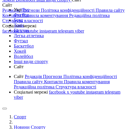
Сайт
Укр
Рус
Редакція
Прогнози
Політика конфіденційності
Правила сайту
Футбол
Контакти
Правила коментування
Редакційна політика
Бокс
Структура власності
Теніс
Соціальні мережі
Біатлон
facebook
x
youtube
instagram
telegram
viber
Легка атлетика
Футзал
Баскетбол
Хокей
Волейбол
Інші види спорту
Сайт
Сайт
Редакція
Прогнози
Політика конфіденційності
Правила сайту
Контакти
Правила коментування
Редакційна політика
Структура власності
Соціальні мережі
facebook
x
youtube
instagram
telegram
viber
Спорт
Новини Спорту