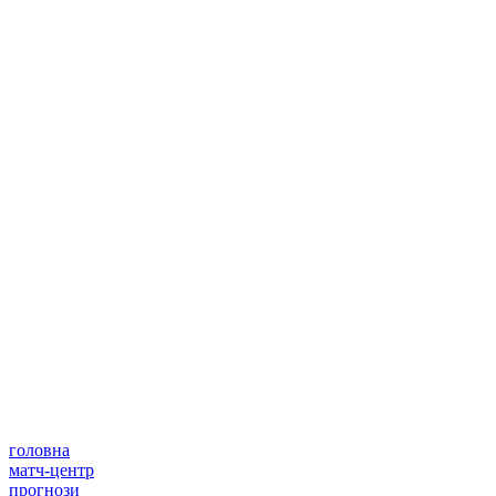
головна
матч-центр
прогнози