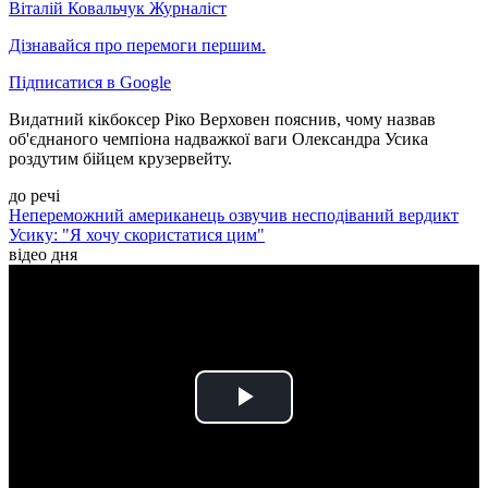
Віталій Ковальчук
Журналіст
Дізнавайся про перемоги першим.
Підписатися в Google
Видатний кікбоксер Ріко Верховен пояснив, чому назвав
об'єднаного чемпіона надважкої ваги Олександра Усика
роздутим бійцем крузервейту.
до речі
Непереможний американець озвучив несподіваний вердикт
Усику: "Я хочу скористатися цим"
відео дня
Play
Video