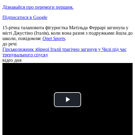
Дізнавайся про перемоги першим.
Підписатися в Google
15-річна талановита фігуристка Матільда Феррарі загинула у
місті Джустіно (Італія), коли вона разом з подружками йшла до
школи, повідомляє
Onet Sports
.
до речі
Гірськолижник збірної Італії трагічно загинув у Чилі під час
тренувального спуску
відео дня
Play
Video