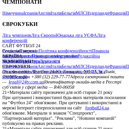
ЧЕМПІОНАТИ
Німеччина
Іспанія
Англія
Італія
Бельгія
МЛС
Нідерланди
Франція
П
ЄВРОКУБКИ
Ліга чемпіонів
Ліга Європи
Юнацька ліга УЄФА
Ліга
конференцій
САЙТ ФУТБОЛ 24
Редакція
Соціальні мережі
Прогнози
Політика конфіденційності
Правила
сайту
facebook
УКРАЇНА
Контакти
x
youtube
Правила коментування
instagram
telegram
viber
Редакційна
політика
Україна
ЧЕМПІОНАТИ
Перша ліга
Структура власності
Друга ліга
Німеччина
ЄВРОКУБКИ
Іспанія
Англія
Італія
Бельгія
МЛС
Нідерланди
Франція
П
Ліга чемпіонів
Онлайн-медіа «Футбол 24»
Ліга Європи
Юнацька ліга УЄФА
пл. Галицька, буд. 15, м. Львів,
Ліга
конференцій
79008
Телефон +380 (32) 229-77-77
Адреса електронної пошти
—
legal@24tv.com.ua
Ідентифікатор онлайн-медіа в Реєстрі
суб’єктів у сфері медіа — R40-06058
21+
Матеріали сайту призначені для осіб старше 21 року
При цитуванні і використанні будь-яких матеріалів посилання
на "Футбол 24" обов'язкове. При цитуванні і використанні в
мережі Інтернет гіперпосилання на сайт
football24.ua
обов'язкове. Матеріали зі знаком "Спецпроект",
"Партнерський матеріал", "Реклама", "Новини компаній"
публікуємо на правах реклами.
21+
Матеріали сайту призначені для осіб старше 21 року