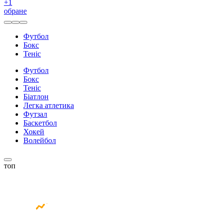
+
1
обране
Футбол
Бокс
Теніс
Футбол
Бокс
Теніс
Біатлон
Легка атлетика
Футзал
Баскетбол
Хокей
Волейбол
топ