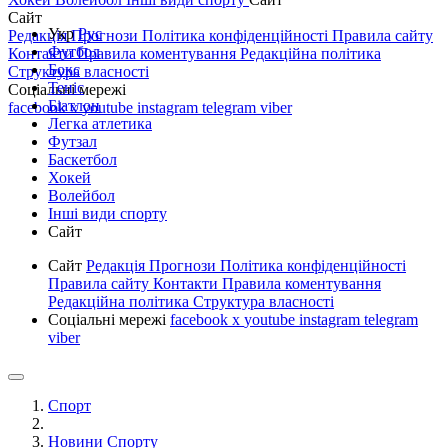
Сайт
Укр
Рус
Редакція
Прогнози
Політика конфіденційності
Правила сайту
Футбол
Контакти
Правила коментування
Редакційна політика
Бокс
Структура власності
Теніс
Соціальні мережі
Біатлон
facebook
x
youtube
instagram
telegram
viber
Легка атлетика
Футзал
Баскетбол
Хокей
Волейбол
Інші види спорту
Сайт
Сайт
Редакція
Прогнози
Політика конфіденційності
Правила сайту
Контакти
Правила коментування
Редакційна політика
Структура власності
Соціальні мережі
facebook
x
youtube
instagram
telegram
viber
Спорт
Новини Спорту