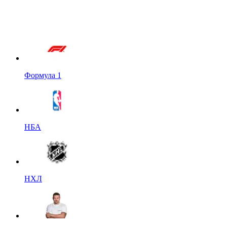
Формула 1
НБА
НХЛ