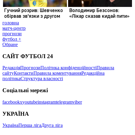
головна
матч-центр
прогнози
футбол +
Обране
САЙТ ФУТБОЛ 24
Редакція
Прогнози
Політика конфіденційності
Правила
сайту
Контакти
Правила коментування
Редакційна
політика
Структура власності
Соціальні мережі
facebook
x
youtube
instagram
telegram
viber
УКРАЇНА
Україна
Перша ліга
Друга ліга