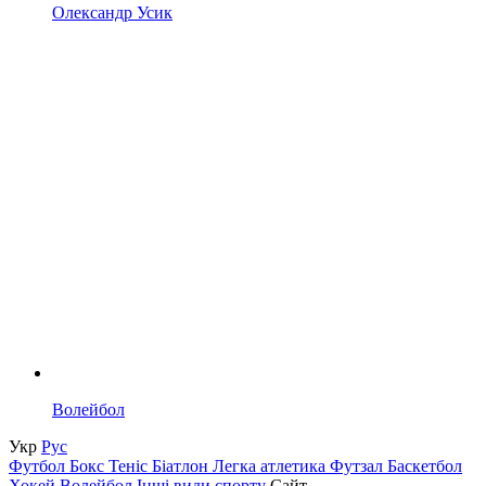
Олександр Усик
Волейбол
Укр
Рус
Футбол
Бокс
Теніс
Біатлон
Легка атлетика
Футзал
Баскетбол
Хокей
Волейбол
Інші види спорту
Сайт