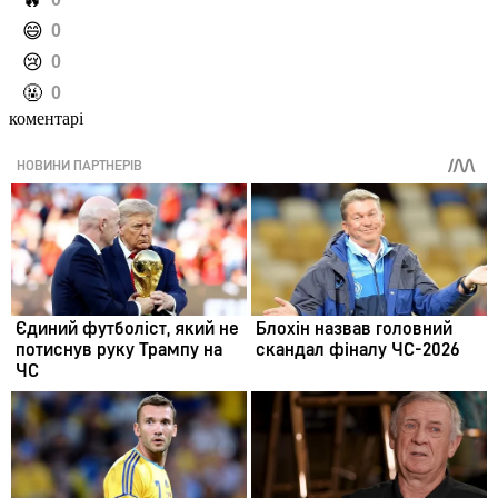
️🔥
️😄
0
️😢
0
️🤬
0
коментарі