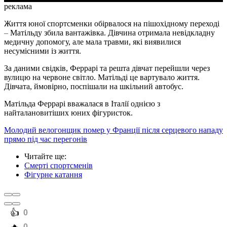
реклама
Життя юної спортсменки обірвалося на пішохідному переході
–
Матільду збила вантажівка. Дівчина отримала невідкладну
медичну допомогу, але мала травми, які виявилися
несумісними із життя.
За даними свідків, Феррарі та решта дівчат перейшли через
вулицю на червоне світло. Матільді це вартувало життя.
Дівчата, ймовірно, поспішали на шкільний автобус.
Матільда Феррарі вважалася в Італії однією з
найталановитіших юних фігуристок.
Молодий велогонщик помер у Франції після серцевого нападу
прямо під час перегонів
Читайте ще
:
Смерті спортсменів
Фігурне катання
️👍
0
0