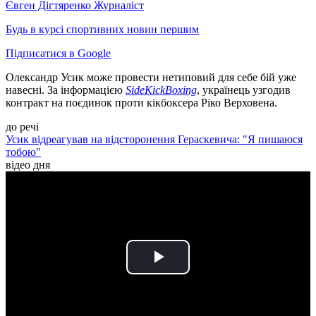
Євген Дігтяренко
Журналіст
Будь в курсі спортивних новин першим
Підписатися в Google
Олександр Усик може провести нетиповий для себе бій уже
навесні. За інформацією
SideKickBoxing
, українець узгодив
контракт на поєдинок проти кікбоксера Ріко Верховена.
до речі
Усик відреагував на відсторонення Гераскевича: "Я пишаюся
тобою"
відео дня
Play
Video