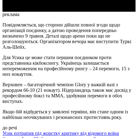
реклама
Повідомляється, що сторони дійшли повної згоди щодо
організації поєдинку, а датою проведення попередньо
визначено 9 травня. Деталі щодо арени поки що не
розголошуються. Організатором вечора має виступити Туркі
Аль-Шейх.
Для Усика це може стати першим поєдинком проти
представника кікбоксингу. Українець залишається
непереможеним на професійному рингу – 24 перемоги, 15 з
них нокаутом.
Верховен – багаторічний чемпіон Glory у важкій вазі з
рекордом 66-10 (21 нокаут). Нідерландець також має досвід у
професійному боксі та ММА, здобувши перемоги в обох
виступах.
Якщо бій відбудеться у заявлені терміни, він стане одним із
найбільш неочікуваних і резонансних протистоянь року.
до речі
Усик потрапив під жорстку критику від відомого воїна