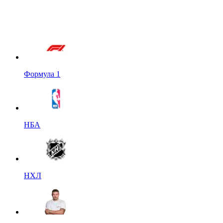
Формула 1
НБА
НХЛ