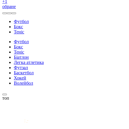
+
1
обране
Футбол
Бокс
Теніс
Футбол
Бокс
Теніс
Біатлон
Легка атлетика
Футзал
Баскетбол
Хокей
Волейбол
топ