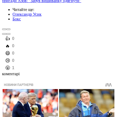
бригади Азов: "Забув вишиванку одягнути"
Читайте ще
:
Олександр Усик
Бокс
️👍
0
️🔥
0
️😄
0
️😢
0
️🤬
1
коментарі