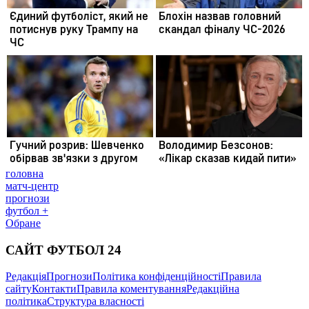
головна
матч-центр
прогнози
футбол +
Обране
САЙТ ФУТБОЛ 24
Редакція
Прогнози
Політика конфіденційності
Правила
сайту
Контакти
Правила коментування
Редакційна
політика
Структура власності