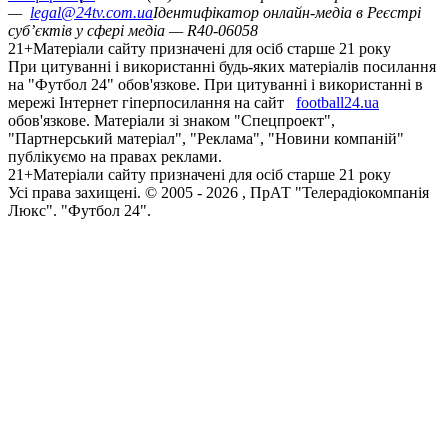
—
legal@24tv.com.ua
Ідентифікатор онлайн-медіа в Реєстрі
суб’єктів у сфері медіа — R40-06058
21+
Матеріали сайту призначені для осіб старше 21 року
При цитуванні і використанні будь-яких матеріалів посилання
на "Футбол 24" обов'язкове. При цитуванні і використанні в
мережі Інтернет гіперпосилання на сайт
football24.ua
обов'язкове. Матеріали зі знаком "Спецпроект",
"Партнерський матеріал", "Реклама", "Новини компаній"
публікуємо на правах реклами.
21+
Матеріали сайту призначені для осіб старше 21 року
Усi права захищенi. © 2005 -
2026
, ПрАТ "Телерадіокомпанія
Люкс". "Футбол 24".