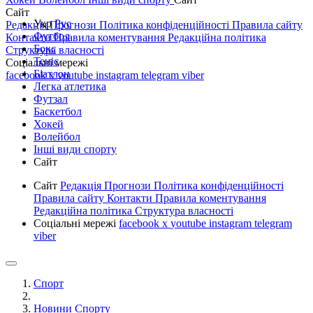
Сайт
Укр
Рус
Редакція
Прогнози
Політика конфіденційності
Правила сайту
Футбол
Контакти
Правила коментування
Редакційна політика
Бокс
Структура власності
Теніс
Соціальні мережі
Біатлон
facebook
x
youtube
instagram
telegram
viber
Легка атлетика
Футзал
Баскетбол
Хокей
Волейбол
Інші види спорту
Сайт
Сайт
Редакція
Прогнози
Політика конфіденційності
Правила сайту
Контакти
Правила коментування
Редакційна політика
Структура власності
Соціальні мережі
facebook
x
youtube
instagram
telegram
viber
Спорт
Новини Спорту