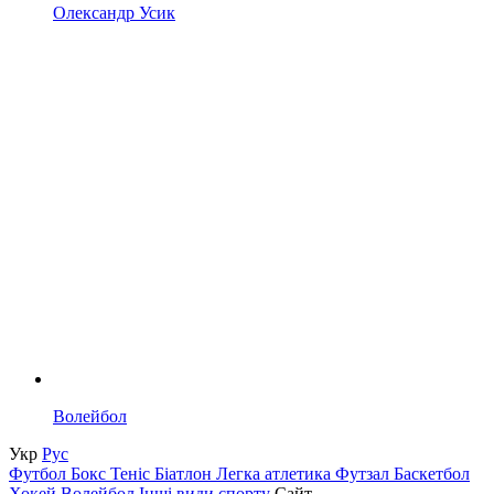
Олександр Усик
Волейбол
Укр
Рус
Футбол
Бокс
Теніс
Біатлон
Легка атлетика
Футзал
Баскетбол
Хокей
Волейбол
Інші види спорту
Сайт