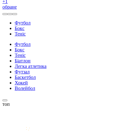
+
1
обране
Футбол
Бокс
Теніс
Футбол
Бокс
Теніс
Біатлон
Легка атлетика
Футзал
Баскетбол
Хокей
Волейбол
топ