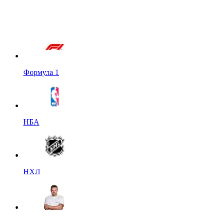
Формула 1
НБА
НХЛ