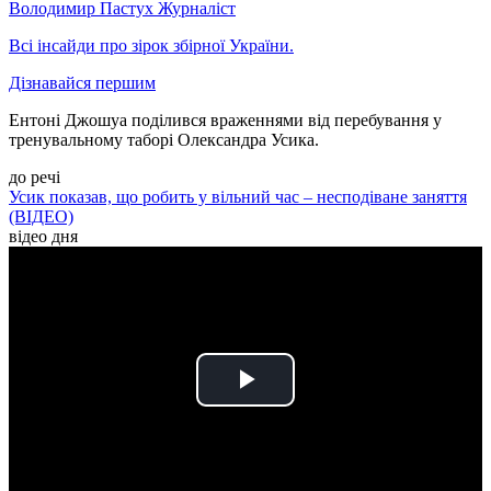
Володимир Пастух
Журналіст
Всі інсайди про зірок збірної України.
Дізнавайся першим
Ентоні Джошуа поділився враженнями від перебування у
тренувальному таборі Олександра Усика.
до речі
Усик показав, що робить у вільний час – несподіване заняття
(ВІДЕО)
відео дня
Play
Video