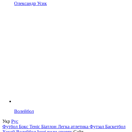
Олександр Усик
Волейбол
Укр
Рус
Футбол
Бокс
Теніс
Біатлон
Легка атлетика
Футзал
Баскетбол
Хокей
Волейбол
Інші види спорту
Сайт