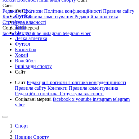
Сайт
Укр
Рус
Редакція
Прогнози
Політика конфіденційності
Правила сайту
Футбол
Контакти
Правила коментування
Редакційна політика
Бокс
Структура власності
Теніс
Соціальні мережі
Біатлон
facebook
x
youtube
instagram
telegram
viber
Легка атлетика
Футзал
Баскетбол
Хокей
Волейбол
Інші види спорту
Сайт
Сайт
Редакція
Прогнози
Політика конфіденційності
Правила сайту
Контакти
Правила коментування
Редакційна політика
Структура власності
Соціальні мережі
facebook
x
youtube
instagram
telegram
viber
Спорт
Новини Спорту