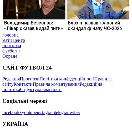
головна
матч-центр
прогнози
футбол +
Обране
САЙТ ФУТБОЛ 24
Редакція
Прогнози
Політика конфіденційності
Правила
сайту
Контакти
Правила коментування
Редакційна
політика
Структура власності
Соціальні мережі
facebook
x
youtube
instagram
telegram
viber
УКРАЇНА