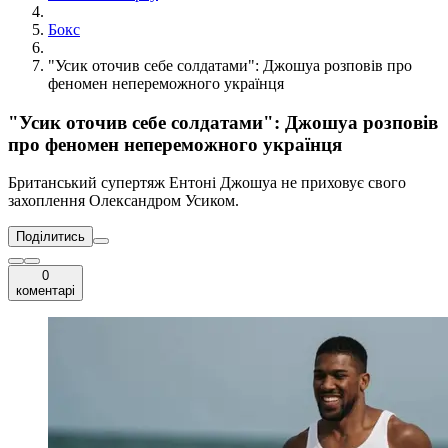
Бокс
"Усик оточив себе солдатами": Джошуа розповів про
феномен непереможного українця
"Усик оточив себе солдатами": Джошуа розповів
про феномен непереможного українця
Британський супертяж Ентоні Джошуа не приховує свого
захоплення Олександром Усиком.
Поділитись
0
коментарі