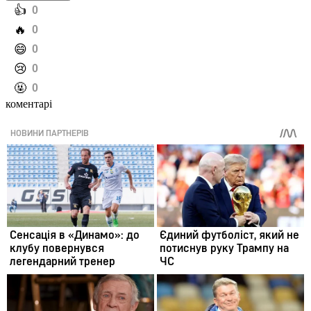
️👍
0
️🔥
0
️😄
0
️😢
0
️🤬
0
коментарі