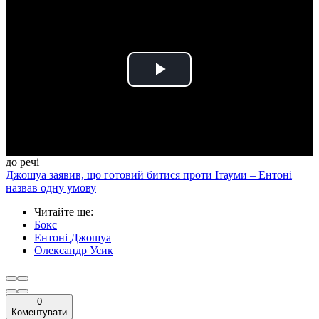
Play
Video
до речі
Джошуа заявив, що готовий битися проти Ітауми – Ентоні
назвав одну умову
Читайте ще
:
Бокс
Ентоні Джошуа
Олександр Усик
0
Коментувати