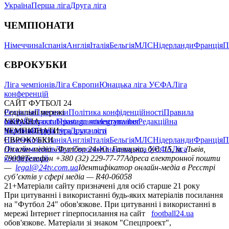
Україна
Перша ліга
Друга ліга
ЧЕМПІОНАТИ
Німеччина
Іспанія
Англія
Італія
Бельгія
МЛС
Нідерланди
Франція
П
ЄВРОКУБКИ
Ліга чемпіонів
Ліга Європи
Юнацька ліга УЄФА
Ліга
конференцій
САЙТ ФУТБОЛ 24
Редакція
Соціальні мережі
Прогнози
Політика конфіденційності
Правила
сайту
facebook
УКРАЇНА
Контакти
x
youtube
Правила коментування
instagram
telegram
viber
Редакційна
політика
Україна
ЧЕМПІОНАТИ
Перша ліга
Структура власності
Друга ліга
Німеччина
ЄВРОКУБКИ
Іспанія
Англія
Італія
Бельгія
МЛС
Нідерланди
Франція
П
Ліга чемпіонів
Онлайн-медіа «Футбол 24»
Ліга Європи
Юнацька ліга УЄФА
пл. Галицька, буд. 15, м. Львів,
Ліга
конференцій
79008
Телефон +380 (32) 229-77-77
Адреса електронної пошти
—
legal@24tv.com.ua
Ідентифікатор онлайн-медіа в Реєстрі
суб’єктів у сфері медіа — R40-06058
21+
Матеріали сайту призначені для осіб старше 21 року
При цитуванні і використанні будь-яких матеріалів посилання
на "Футбол 24" обов'язкове. При цитуванні і використанні в
мережі Інтернет гіперпосилання на сайт
football24.ua
обов'язкове. Матеріали зі знаком "Спецпроект",