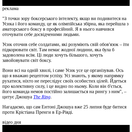
реклама
"З точки зору боксерського інтелекту, якщо ви подивитеся на
Усика і його команду, це як олімпійська збірна, яка перейшла з
аматорського боксу в професійний. Я в нього навчився
оточувати себе досвідченими людьми.
Усик оточив себе солдатами, які розуміють свій обов'язок – іти
підкорювати світ. Там немає жодної людини, яка була б
задоволена всім. Ці люди хочуть більшого, хочуть
завойовувати світ боксу.
Вони всі на одній хвилі, і саме Усик усе це організував. Ось
що я вважаю рецептом успіху. Усі знають, у якому напрямку
рухатися, ніхто не переслідує своїх особистих цілей. Йдеться
про колективну силу, і це видно по ньому. Коли він б'ється,
його команда немов постійно залишається на рингу з ним", –
цитує Джошуа
The Ring
.
Нагадаємо, що сам Ентоні Джошуа вже 25 липня буде битися
проти Крістіана Пренги в Ер-Ріяді.
відео дня