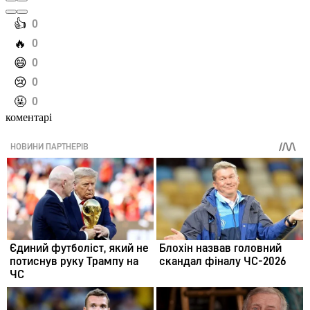
️👍
0
️🔥
0
️😄
0
️😢
0
️🤬
0
коментарі