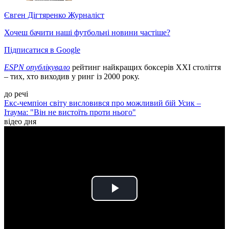
Євген Дігтяренко
Журналіст
Хочеш бачити наші футбольні новини частіше?
Підписатися в Google
ESPN опублікувало
рейтинг найкращих боксерів ХХІ століття
– тих, хто виходив у ринг із 2000 року.
до речі
Екс-чемпіон світу висловився про можливий бій Усик –
Ітаума: "Він не вистоїть проти нього"
відео дня
Play
Video