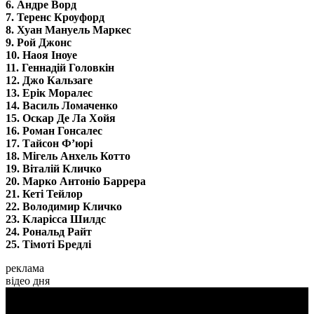
6. Андре Ворд
7. Теренс Кроуфорд
8. Хуан Мануель Маркес
9. Рой Джонс
10. Наоя Іноуе
11. Геннадій Головкін
12. Джо Кальзаге
13. Ерік Моралес
14. Василь Ломаченко
15. Оскар Де Ла Хойя
16. Роман Гонсалес
17. Тайсон Ф’юрі
18. Мігель Анхель Котто
19. Віталій Кличко
20. Марко Антоніо Баррера
21. Кеті Тейлор
22. Володимир Кличко
23. Кларісса Шилдс
24. Рональд Райт
25. Тімоті Бредлі
реклама
відео дня