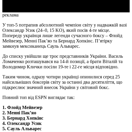
реклама
У топ-5 потрапив абсолютний чемпіон світу у надважкій вазі
Олександр Усик (24–0, 15 KO), який посів 4-те місце.
Попереду українця лише легенди сучасного боксу – Флойд
Мейвезер, Менні Пак’яо та Бернард Хопкінс. П’ятірку
замкнув мексиканець Сауль Альварес.
До списку увійшли ще троє представників України. Василь
Ломаченко розташувався на 14-й позиції, а брати Віталій та
Володимир Клички посіли 19-те і 22-ге місця відповідно.
Таким чином, одразу чотири українці опинилися серед 25
найсильніших боксерів світу за останні два десятиліття, що
підкреслює значний внесок України у світовий бокс.
Повний топ від ESPN виглядає так:
1. Флойд Мейвезер
2. Менні Пак’яо
3. Бернард Хопкінс
4. Олександр Усик
5. Сауль Альварес