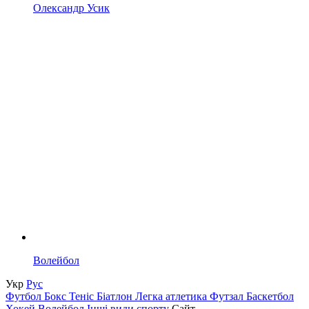
Олександр Усик
Волейбол
Укр
Рус
Футбол
Бокс
Теніс
Біатлон
Легка атлетика
Футзал
Баскетбол
Хокей
Волейбол
Інші види спорту
Сайт