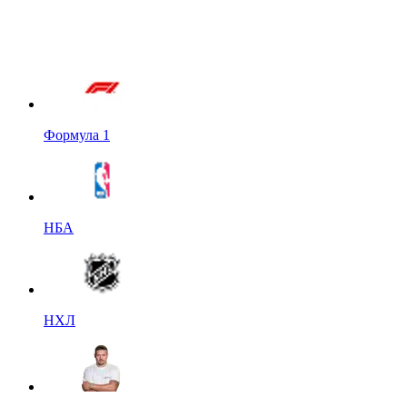
Формула 1
НБА
НХЛ