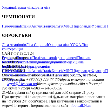
Україна
Перша ліга
Друга ліга
ЧЕМПІОНАТИ
Німеччина
Іспанія
Англія
Італія
Бельгія
МЛС
Нідерланди
Франція
П
ЄВРОКУБКИ
Ліга чемпіонів
Ліга Європи
Юнацька ліга УЄФА
Ліга
конференцій
САЙТ ФУТБОЛ 24
Редакція
Соціальні мережі
Прогнози
Політика конфіденційності
Правила
сайту
facebook
УКРАЇНА
Контакти
x
youtube
Правила коментування
instagram
telegram
viber
Редакційна
політика
Україна
ЧЕМПІОНАТИ
Перша ліга
Структура власності
Друга ліга
Німеччина
ЄВРОКУБКИ
Іспанія
Англія
Італія
Бельгія
МЛС
Нідерланди
Франція
П
Ліга чемпіонів
Онлайн-медіа «Футбол 24»
Ліга Європи
Юнацька ліга УЄФА
пл. Галицька, буд. 15, м. Львів,
Ліга
конференцій
79008
Телефон +380 (32) 229-77-77
Адреса електронної пошти
—
legal@24tv.com.ua
Ідентифікатор онлайн-медіа в Реєстрі
суб’єктів у сфері медіа — R40-06058
21+
Матеріали сайту призначені для осіб старше 21 року
При цитуванні і використанні будь-яких матеріалів посилання
на "Футбол 24" обов'язкове. При цитуванні і використанні в
мережі Інтернет гіперпосилання на сайт
football24.ua