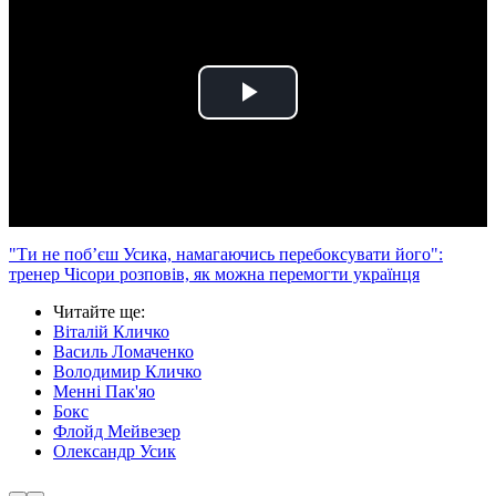
Play
Video
"Ти не поб’єш Усика, намагаючись перебоксувати його":
тренер Чісори розповів, як можна перемогти українця
Читайте ще
:
Віталій Кличко
Василь Ломаченко
Володимир Кличко
Менні Пак'яо
Бокс
Флойд Мейвезер
Олександр Усик