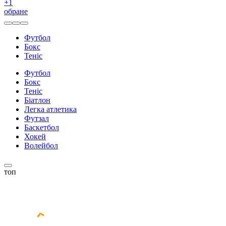
+
1
обране
Футбол
Бокс
Теніс
Футбол
Бокс
Теніс
Біатлон
Легка атлетика
Футзал
Баскетбол
Хокей
Волейбол
топ