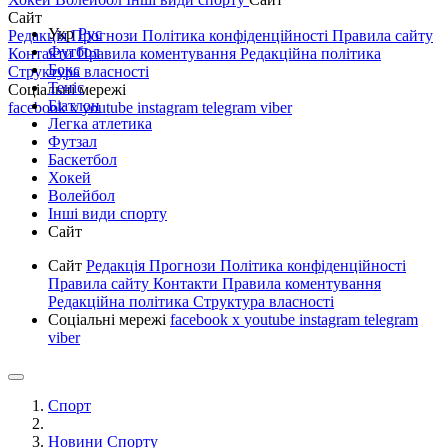
Сайт
Укр
Рус
Редакція
Прогнози
Політика конфіденційності
Правила сайту
Футбол
Контакти
Правила коментування
Редакційна політика
Бокс
Структура власності
Теніс
Соціальні мережі
Біатлон
facebook
x
youtube
instagram
telegram
viber
Легка атлетика
Футзал
Баскетбол
Хокей
Волейбол
Інші види спорту
Сайт
Сайт
Редакція
Прогнози
Політика конфіденційності
Правила сайту
Контакти
Правила коментування
Редакційна політика
Структура власності
Соціальні мережі
facebook
x
youtube
instagram
telegram
viber
Спорт
Новини Спорту