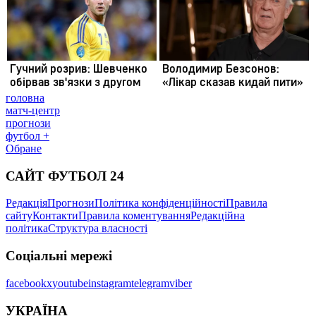
головна
матч-центр
прогнози
футбол +
Обране
САЙТ ФУТБОЛ 24
Редакція
Прогнози
Політика конфіденційності
Правила
сайту
Контакти
Правила коментування
Редакційна
політика
Структура власності
Соціальні мережі
facebook
x
youtube
instagram
telegram
viber
УКРАЇНА