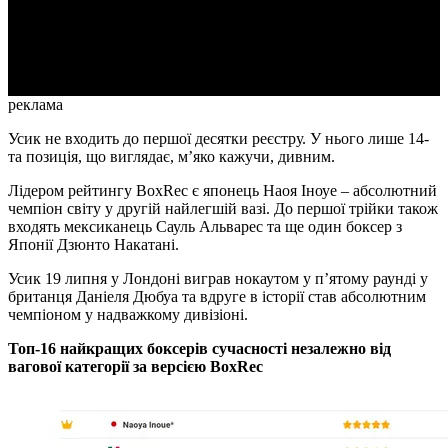
Video
реклама
Усик не входить до першої десятки реєстру. У нього лише 14-
та позиція, що виглядає, м’яко кажучи, дивним.
Лідером рейтингу BoxRec є японець Наоя Іноуе – абсолютний
чемпіон світу у другій найлегшій вазі. До першої трійки також
входять мексиканець Сауль Альварес та ще один боксер з
Японії Дзюнто Накатані.
Усик 19 липня у Лондоні виграв нокаутом у п’ятому раунді у
британця Даніеля Дюбуа та вдруге в історії став абсолютним
чемпіоном у надважкому дивізіоні.
Топ-16 найкращих боксерів сучасності незалежно від
вагової категорії за версією BoxRec