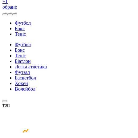
+
1
обране
Футбол
Бокс
Теніс
Футбол
Бокс
Теніс
Біатлон
Легка атлетика
Футзал
Баскетбол
Хокей
Волейбол
топ