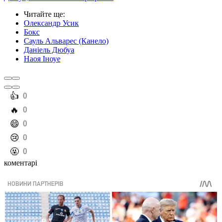
Читайте ще
:
Олександр Усик
Бокс
Сауль Альварес (Канело)
Даніель Дюбуа
Наоя Іноуе
️👍
0
️🔥
0
️😄
0
️😢
0
️🤬
0
коментарі