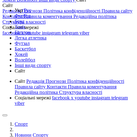
Сайт
Укр
Рус
Редакція
Прогнози
Політика конфіденційності
Правила сайту
Футбол
Контакти
Правила коментування
Редакційна політика
Бокс
Структура власності
Теніс
Соціальні мережі
Біатлон
facebook
x
youtube
instagram
telegram
viber
Легка атлетика
Футзал
Баскетбол
Хокей
Волейбол
Інші види спорту
Сайт
Сайт
Редакція
Прогнози
Політика конфіденційності
Правила сайту
Контакти
Правила коментування
Редакційна політика
Структура власності
Соціальні мережі
facebook
x
youtube
instagram
telegram
viber
Спорт
Новини Спорту