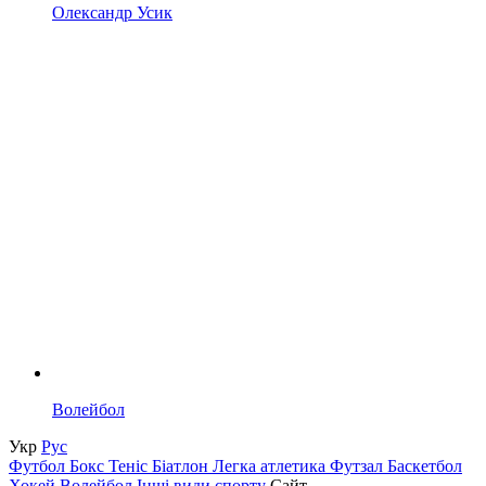
Олександр Усик
Волейбол
Укр
Рус
Футбол
Бокс
Теніс
Біатлон
Легка атлетика
Футзал
Баскетбол
Хокей
Волейбол
Інші види спорту
Сайт