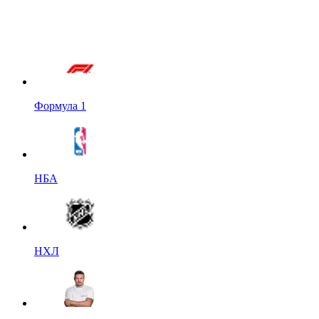
Формула 1
НБА
НХЛ