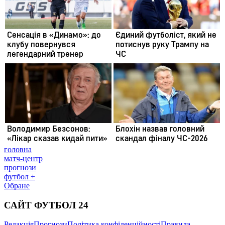
головна
матч-центр
прогнози
футбол +
Обране
САЙТ ФУТБОЛ 24
Редакція
Прогнози
Політика конфіденційності
Правила