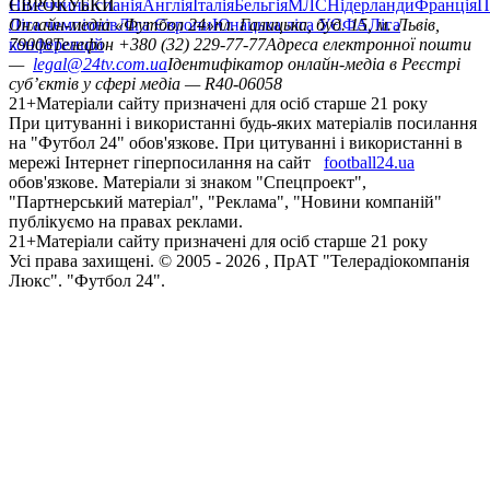
Німеччина
ЄВРОКУБКИ
Іспанія
Англія
Італія
Бельгія
МЛС
Нідерланди
Франція
П
Ліга чемпіонів
Онлайн-медіа «Футбол 24»
Ліга Європи
Юнацька ліга УЄФА
пл. Галицька, буд. 15, м. Львів,
Ліга
конференцій
79008
Телефон +380 (32) 229-77-77
Адреса електронної пошти
—
legal@24tv.com.ua
Ідентифікатор онлайн-медіа в Реєстрі
суб’єктів у сфері медіа — R40-06058
21+
Матеріали сайту призначені для осіб старше 21 року
При цитуванні і використанні будь-яких матеріалів посилання
на "Футбол 24" обов'язкове. При цитуванні і використанні в
мережі Інтернет гіперпосилання на сайт
football24.ua
обов'язкове. Матеріали зі знаком "Спецпроект",
"Партнерський матеріал", "Реклама", "Новини компаній"
публікуємо на правах реклами.
21+
Матеріали сайту призначені для осіб старше 21 року
Усi права захищенi. © 2005 -
2026
, ПрАТ "Телерадіокомпанія
Люкс". "Футбол 24".