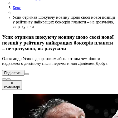
Бокс
Усик отримав шокуючу новину щодо своєї нової позиції
у рейтингу найкращих боксерів планети – не зрозуміло,
як рахували
Усик отримав шокуючу новину щодо своєї нової
позиції у рейтингу найкращих боксерів планети
– не зрозуміло, як рахували
Олександр Усик є дворазовим абсолютним чемпіоном
надважкого дивізіону після перемоги над Даніелем Дюбуа.
Поділитись
0
коментарі