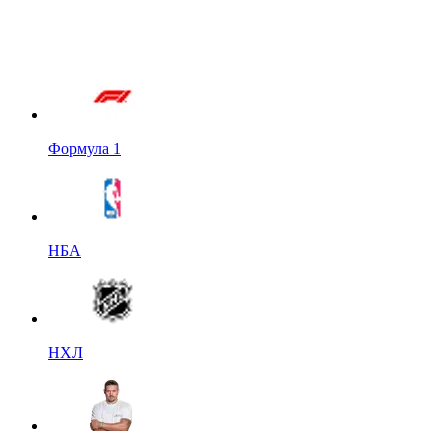
Формула 1
НБА
НХЛ