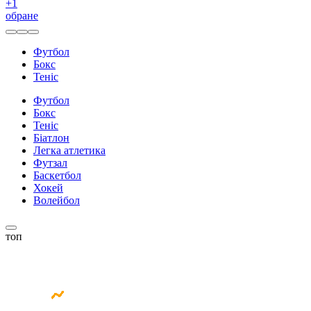
+
1
обране
Футбол
Бокс
Теніс
Футбол
Бокс
Теніс
Біатлон
Легка атлетика
Футзал
Баскетбол
Хокей
Волейбол
топ