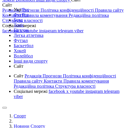
Сайт
Укр
Рус
Редакція
Прогнози
Політика конфіденційності
Правила сайту
Футбол
Контакти
Правила коментування
Редакційна політика
Бокс
Структура власності
Теніс
Соціальні мережі
Біатлон
facebook
x
youtube
instagram
telegram
viber
Легка атлетика
Футзал
Баскетбол
Хокей
Волейбол
Інші види спорту
Сайт
Сайт
Редакція
Прогнози
Політика конфіденційності
Правила сайту
Контакти
Правила коментування
Редакційна політика
Структура власності
Соціальні мережі
facebook
x
youtube
instagram
telegram
viber
Спорт
Новини Спорту