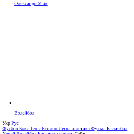
Олександр Усик
Волейбол
Укр
Рус
Футбол
Бокс
Теніс
Біатлон
Легка атлетика
Футзал
Баскетбол
Хокей
Волейбол
Інші види спорту
Сайт