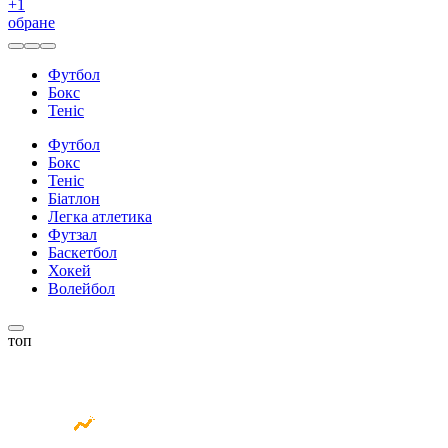
+
1
обране
Футбол
Бокс
Теніс
Футбол
Бокс
Теніс
Біатлон
Легка атлетика
Футзал
Баскетбол
Хокей
Волейбол
топ