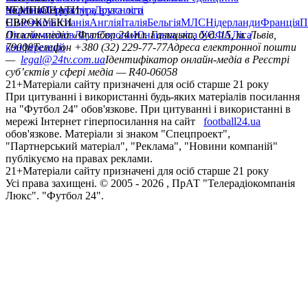
політика
Україна
ЧЕМПІОНАТИ
Перша ліга
Структура власності
Друга ліга
Німеччина
ЄВРОКУБКИ
Іспанія
Англія
Італія
Бельгія
МЛС
Нідерланди
Франція
П
Ліга чемпіонів
Онлайн-медіа «Футбол 24»
Ліга Європи
Юнацька ліга УЄФА
пл. Галицька, буд. 15, м. Львів,
Ліга
конференцій
79008
Телефон +380 (32) 229-77-77
Адреса електронної пошти
—
legal@24tv.com.ua
Ідентифікатор онлайн-медіа в Реєстрі
суб’єктів у сфері медіа — R40-06058
21+
Матеріали сайту призначені для осіб старше 21 року
При цитуванні і використанні будь-яких матеріалів посилання
на "Футбол 24" обов'язкове. При цитуванні і використанні в
мережі Інтернет гіперпосилання на сайт
football24.ua
обов'язкове. Матеріали зі знаком "Спецпроект",
"Партнерський матеріал", "Реклама", "Новини компаній"
публікуємо на правах реклами.
21+
Матеріали сайту призначені для осіб старше 21 року
Усi права захищенi. © 2005 -
2026
, ПрАТ "Телерадіокомпанія
Люкс". "Футбол 24".