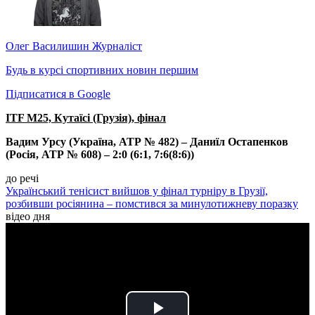
Олег Василишин
Журналіст
Будь в курсі спортивних новин першим
Підписатися в Google
ITF М25, Кутаїсі (Грузія), фінал
Вадим Урсу (Україна, АТР № 482) – Даниїл Остапенков
(Росія, АТР № 608) – 2:0 (6:1, 7:6(8:6))
до речі
Український тенісист вийшов у фінал турніру в Грузії,
розбивши росіянина – помстився за минулотижневу поразку
відео дня