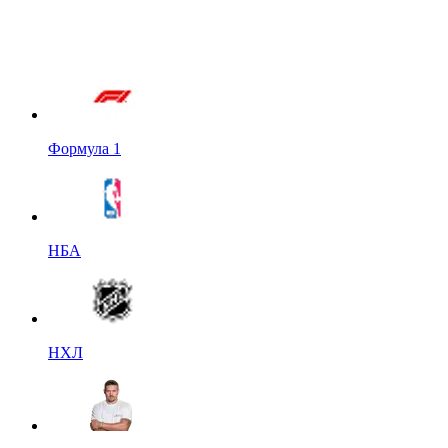
Формула 1
НБА
НХЛ