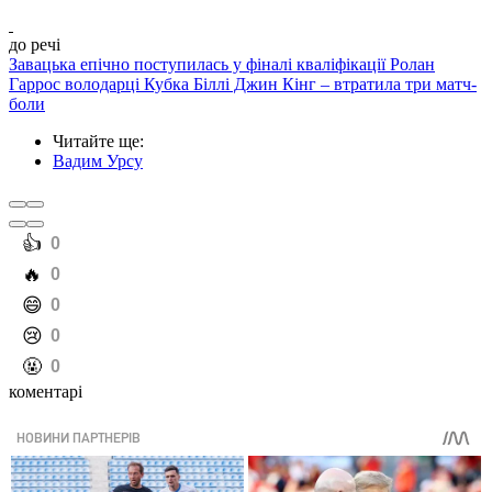
до речі
Завацька епічно поступилась у фіналі кваліфікації Ролан
Гаррос володарці Кубка Біллі Джин Кінг – втратила три матч-
боли
Читайте ще
:
Вадим Урсу
️👍
0
️🔥
0
️😄
0
️😢
0
️🤬
0
коментарі