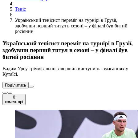
Теніс
Український тенісист переміг на турнірі в Грузії,
здобувши перший титул в сезоні – у фіналі був битий
росіянин
Український тенісист переміг на турнірі в Грузії,
здобувши перший титул в сезоні – у фіналі був
битий росіянин
Вадим Урсу тріумфально завершив виступи на змаганнях у
Кутаїсі.
Поділитись
0
коментарі