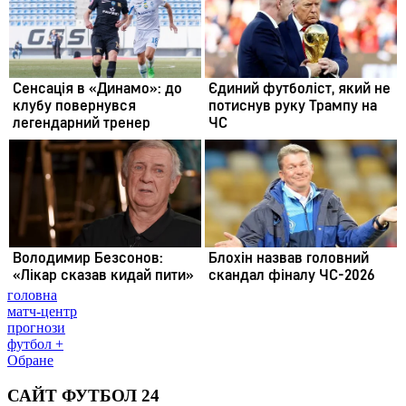
головна
матч-центр
прогнози
футбол +
Обране
САЙТ ФУТБОЛ 24