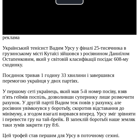
Play
Video
реклама
Український тенісист Вадим Урсу у фіналі 25-тисячника в
грузинському місті Кутаїсі зійшовся з росіянином Даниїлом
Остапенковим, який у світовій класифікації посідає 608-му
сходинку.
Поєдинок тривав 1 годину 33 хвилини і завершився
перемогою українця у двох партіях.
У першому сеті українець, який мав 5-й номер посіву, взяв
п'ять геймів поспіль, дозволивши супернику лише розмочити
рахунок. У другій партії Вадим теж повів у рахунку, але
росіянин увімкнувся у боротьбу, скоротив відставання до
мінімуму, а згодом взагалі вирвався вперед. Урсу зміг зрівняти
і перевести гру на тай-брейк. В запеклій боротьбі наше земляк
таки зумів закрити гру 8:6.
Цей трофей став першим для Урсу в поточному сезоні.