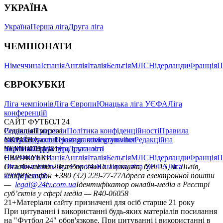
УКРАЇНА
Україна
Перша ліга
Друга ліга
ЧЕМПІОНАТИ
Німеччина
Іспанія
Англія
Італія
Бельгія
МЛС
Нідерланди
Франція
П
ЄВРОКУБКИ
Ліга чемпіонів
Ліга Європи
Юнацька ліга УЄФА
Ліга
конференцій
САЙТ ФУТБОЛ 24
Редакція
Соціальні мережі
Прогнози
Політика конфіденційності
Правила
сайту
facebook
УКРАЇНА
Контакти
x
youtube
Правила коментування
instagram
telegram
viber
Редакційна
політика
Україна
ЧЕМПІОНАТИ
Перша ліга
Структура власності
Друга ліга
Німеччина
ЄВРОКУБКИ
Іспанія
Англія
Італія
Бельгія
МЛС
Нідерланди
Франція
П
Ліга чемпіонів
Онлайн-медіа «Футбол 24»
Ліга Європи
Юнацька ліга УЄФА
пл. Галицька, буд. 15, м. Львів,
Ліга
конференцій
79008
Телефон +380 (32) 229-77-77
Адреса електронної пошти
—
legal@24tv.com.ua
Ідентифікатор онлайн-медіа в Реєстрі
суб’єктів у сфері медіа — R40-06058
21+
Матеріали сайту призначені для осіб старше 21 року
При цитуванні і використанні будь-яких матеріалів посилання
на "Футбол 24" обов'язкове. При цитуванні і використанні в