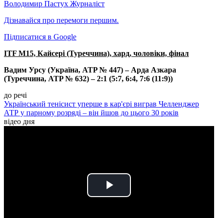
Володимир Пастух
Журналіст
Дізнавайся про перемоги першим.
Підписатися в Google
ITF M15, Кайсері (Туреччина), хард, чоловіки, фінал
Вадим Урсу (Україна, ATP № 447) – Арда Азкара
(Туреччина, ATP № 632) – 2:1 (5:7, 6:4, 7:6 (11:9))
до речі
Український тенісист уперше в кар'єрі виграв Челленджер
АТР у парному розряді – він йшов до цього 30 років
відео дня
Play