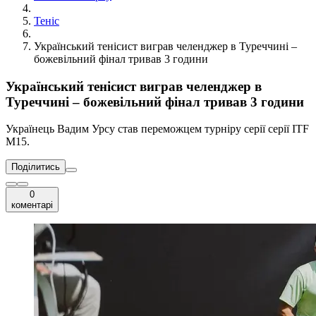
Теніс
Український тенісист виграв челенджер в Туреччині –
божевільний фінал тривав 3 години
Український тенісист виграв челенджер в
Туреччині – божевільний фінал тривав 3 години
Українець Вадим Урсу став переможцем турніру серії серії ITF
М15.
Поділитись
0
коментарі