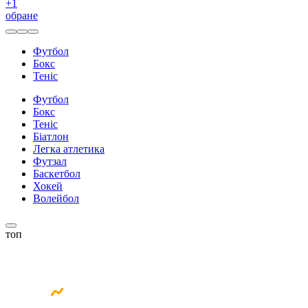
+
1
обране
Футбол
Бокс
Теніс
Футбол
Бокс
Теніс
Біатлон
Легка атлетика
Футзал
Баскетбол
Хокей
Волейбол
топ