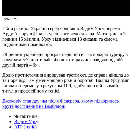
Video
реклама
П'ята ракетка України серед чоловіків Вадим Урсу переміг
Арду Азкару в фіналі турецького челенджера. Матч тривав 3
години 15 хвилин. Урсу відзначився 13 ейсами та сімома
подвійними помилками.
28-річний українець програв перший сет господарю турніру з
рахунком 5:7, проте зміг відквитати рахунок завдяки вдалій
другій партії – 6:4.
Долю протистояння вирішував третій сет, де справа дійшла до
тай-брейку. Там у неймовірно рівній боротьбі Вадим Урсу зміг
вирвати перемогу з рахунком 11:9, здобувши свій сьомий
титул в професійному тенісі.
Джоковіч став другим після Федерера, якому підкорилось
круте досягнення на Вімблдоні
Читайте ще
:
Вадим Урсу
ATP (теніс)