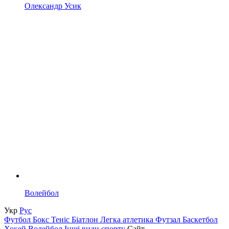
Олександр Усик
Волейбол
Укр
Рус
Футбол
Бокс
Теніс
Біатлон
Легка атлетика
Футзал
Баскетбол
Хокей
Волейбол
Інші види спорту
Сайт