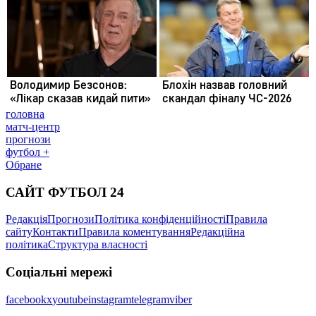
головна
матч-центр
прогнози
футбол +
Обране
САЙТ ФУТБОЛ 24
Редакція
Прогнози
Політика конфіденційності
Правила
сайту
Контакти
Правила коментування
Редакційна
політика
Структура власності
Соціальні мережі
facebook
x
youtube
instagram
telegram
viber