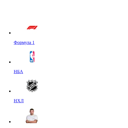
Формула 1
НБА
НХЛ