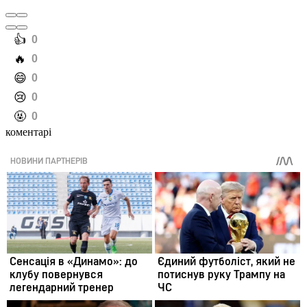
️👍
0
️🔥
0
️😄
0
️😢
0
️🤬
0
коментарі