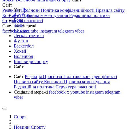
Сайт
Укр
Рус
Редакція
Прогнози
Політика конфіденційності
Правила сайту
Футбол
Контакти
Правила коментування
Редакційна політика
Бокс
Структура власності
Теніс
Соціальні мережі
Біатлон
facebook
x
youtube
instagram
telegram
viber
Легка атлетика
Футзал
Баскетбол
Хокей
Волейбол
Інші види спорту
Сайт
Сайт
Редакція
Прогнози
Політика конфіденційності
Правила сайту
Контакти
Правила коментування
Редакційна політика
Структура власності
Соціальні мережі
facebook
x
youtube
instagram
telegram
viber
Спорт
Новини Спорту