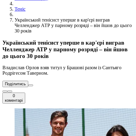
Теніс
Український тенісист уперше в кар'єрі виграв
Челленджер АТР у парному розряді – він йшов до цього
30 років
Український тенісист уперше в кар'єрі виграв
Челленджер АТР у парному розряді – він йшов
до цього 30 років
Владислав Орлов взяв титул у Брашові разом із Сантьяго
Родрігесом Таверном.
Поділитись
0
коментарі