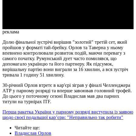
Video
реклама
Долю фінальної зустрічі вирішив "золотий" третій сет, який
пройшов у форматі тай-брейку. Орлов та Таверна у ньому
впевнено контролювали розвиток подій, маючи перевагу з
самого початку. Румунський дует часто помилявся, що
допомагало українцю та його партнеру. Як підсумок,
вирішальну партію вони виграли за 16 хвилин, а вся зустріч
тривала 1 годину 51 хвилину.
30-річний Орлов втретє в кар'єрі зіграв у фіналі Челленджера
АТР у парному розряді та вперше завоював головний трофей.
До цього у поточному сезоні Владислав мав два парних
титули на турнірах ITF.
Перша ракетка України у парному розряді виступила із заявою
щодо своєї подальшої кар’єри: "Неправильно так робити"
Читайте ще
:
Владислав Орлов