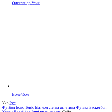
Олександр Усик
Волейбол
Укр
Рус
Футбол
Бокс
Теніс
Біатлон
Легка атлетика
Футзал
Баскетбол
Хокей
Волейбол
Інші види спорту
Сайт