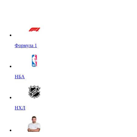
Формула 1
НБА
НХЛ