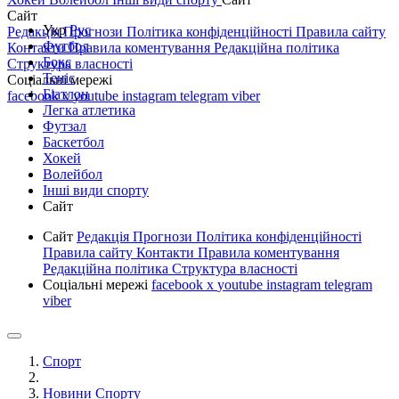
Сайт
Укр
Рус
Редакція
Прогнози
Політика конфіденційності
Правила сайту
Футбол
Контакти
Правила коментування
Редакційна політика
Бокс
Структура власності
Теніс
Соціальні мережі
Біатлон
facebook
x
youtube
instagram
telegram
viber
Легка атлетика
Футзал
Баскетбол
Хокей
Волейбол
Інші види спорту
Сайт
Сайт
Редакція
Прогнози
Політика конфіденційності
Правила сайту
Контакти
Правила коментування
Редакційна політика
Структура власності
Соціальні мережі
facebook
x
youtube
instagram
telegram
viber
Спорт
Новини Спорту