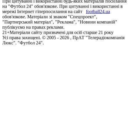
При цитуванні і використанні будь-яких матеріалів посилання
на "Футбол 24" обов'язкове. При цитуванні і використанні в
мережі Інтернет гіперпосилання на сайт
football24.ua
обов'язкове. Матеріали зі знаком "Спецпроект",
"Партнерський матеріал", "Реклама", "Новини компаній"
публікуємо на правах реклами.
21+
Матеріали сайту призначені для осіб старше 21 року
Усi права захищенi. © 2005 -
2026
, ПрАТ "Телерадіокомпанія
Люкс". "Футбол 24".