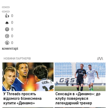
️👍
0
️🔥
0
️😄
0
️😢
0
️🤬
0
коментарі