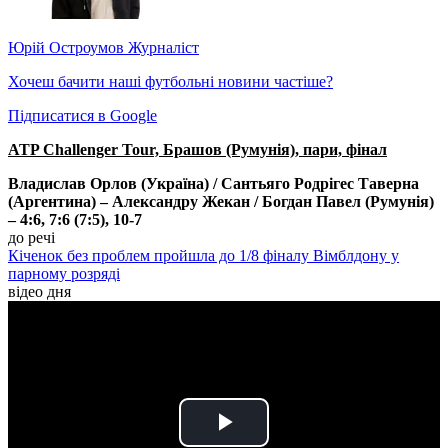
Юрій Остроумов
Журналіст
Хочеш бачити наші футбольні новини частіше?
Підписатися в Google
ATP Challenger Tour, Брашов (Румунія), пари, фінал
Владислав Орлов (Україна) / Сантьяго Родрігес Таверна
(Аргентина)
–
Александру Жекан / Богдан Павел (Румунія)
–
4:6, 7:6 (7:5), 10-7
до речі
Кіченок без проблем пройшла до 1/8 фіналу Вімблдону у
парному розряді
відео дня
Play