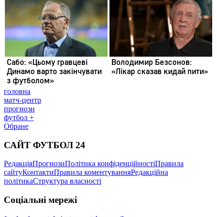
головна
матч-центр
прогнози
футбол +
Обране
САЙТ ФУТБОЛ 24
Редакція
Прогнози
Політика конфіденційності
Правила
сайту
Контакти
Правила коментування
Редакційна
політика
Структура власності
Соціальні мережі