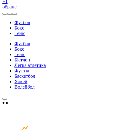
+
1
обране
Футбол
Бокс
Теніс
Футбол
Бокс
Теніс
Біатлон
Легка атлетика
Футзал
Баскетбол
Хокей
Волейбол
топ