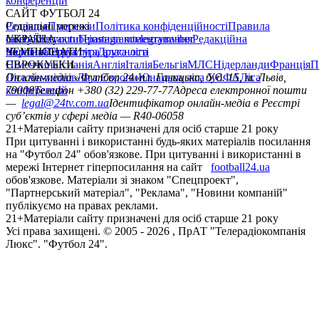
конференцій
САЙТ ФУТБОЛ 24
Редакція
Соціальні мережі
Прогнози
Політика конфіденційності
Правила
сайту
facebook
УКРАЇНА
Контакти
x
youtube
Правила коментування
instagram
telegram
viber
Редакційна
політика
Україна
ЧЕМПІОНАТИ
Перша ліга
Структура власності
Друга ліга
Німеччина
ЄВРОКУБКИ
Іспанія
Англія
Італія
Бельгія
МЛС
Нідерланди
Франція
П
Ліга чемпіонів
Онлайн-медіа «Футбол 24»
Ліга Європи
Юнацька ліга УЄФА
пл. Галицька, буд. 15, м. Львів,
Ліга
конференцій
79008
Телефон +380 (32) 229-77-77
Адреса електронної пошти
—
legal@24tv.com.ua
Ідентифікатор онлайн-медіа в Реєстрі
суб’єктів у сфері медіа — R40-06058
21+
Матеріали сайту призначені для осіб старше 21 року
При цитуванні і використанні будь-яких матеріалів посилання
на "Футбол 24" обов'язкове. При цитуванні і використанні в
мережі Інтернет гіперпосилання на сайт
football24.ua
обов'язкове. Матеріали зі знаком "Спецпроект",
"Партнерський матеріал", "Реклама", "Новини компаній"
публікуємо на правах реклами.
21+
Матеріали сайту призначені для осіб старше 21 року
Усi права захищенi. © 2005 -
2026
, ПрАТ "Телерадіокомпанія
Люкс". "Футбол 24".