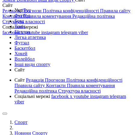
Сайт
Укр
Рус
Редакція
Прогнози
Політика конфіденційності
Правила сайту
Футбол
Контакти
Правила коментування
Редакційна політика
Бокс
Структура власності
Теніс
Соціальні мережі
Біатлон
facebook
x
youtube
instagram
telegram
viber
Легка атлетика
Футзал
Баскетбол
Хокей
Волейбол
Інші види спорту
Сайт
Сайт
Редакція
Прогнози
Політика конфіденційності
Правила сайту
Контакти
Правила коментування
Редакційна політика
Структура власності
Соціальні мережі
facebook
x
youtube
instagram
telegram
viber
Спорт
Новини Спорту