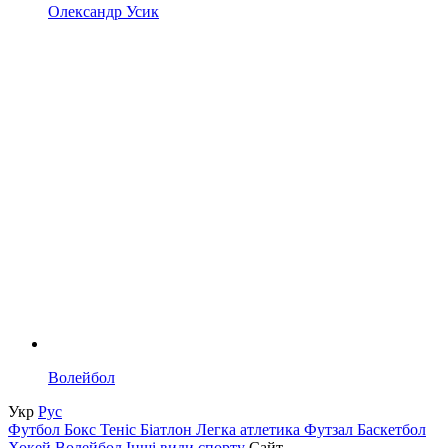
Олександр Усик
Волейбол
Укр
Рус
Футбол
Бокс
Теніс
Біатлон
Легка атлетика
Футзал
Баскетбол
Хокей
Волейбол
Інші види спорту
Сайт