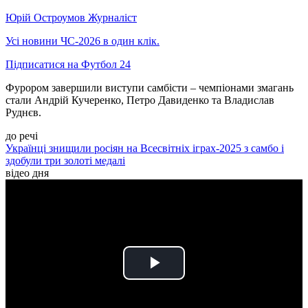
Юрій Остроумов
Журналіст
Усі новини ЧС-2026 в один клік.
Підписатися на Футбол 24
Фурором завершили виступи самбісти – чемпіонами змагань
стали Андрій Кучеренко, Петро Давиденко та Владислав
Руднєв.
до речі
Українці знищили росіян на Всесвітніх іграх-2025 з самбо і
здобули три золоті медалі
відео дня
Play