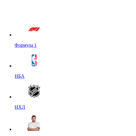
Формула 1
НБА
НХЛ