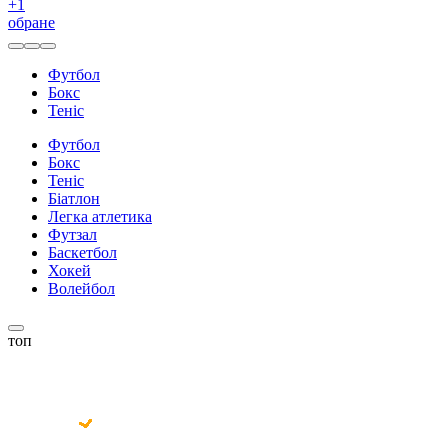
+
1
обране
Футбол
Бокс
Теніс
Футбол
Бокс
Теніс
Біатлон
Легка атлетика
Футзал
Баскетбол
Хокей
Волейбол
топ