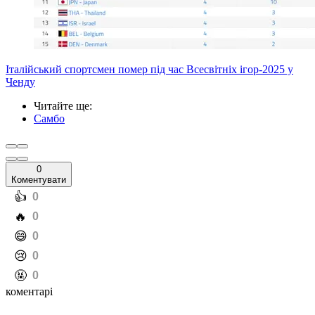
Італійський спортсмен помер під час Всесвітніх ігор-2025 у
Ченду
Читайте ще
:
Самбо
0
Коментувати
️👍
0
️🔥
0
️😄
0
️😢
0
️🤬
0
коментарі