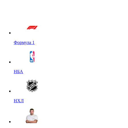
Формула 1
НБА
НХЛ