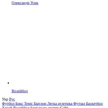
Олександр Усик
Волейбол
Укр
Рус
Футбол
Бокс
Теніс
Біатлон
Легка атлетика
Футзал
Баскетбол
Хокей
Волейбол
Інші види спорту
Сайт