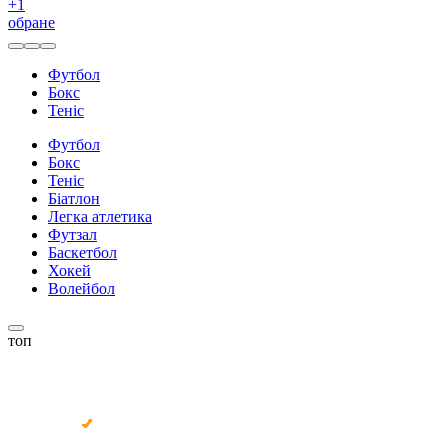
+
1
обране
Футбол
Бокс
Теніс
Футбол
Бокс
Теніс
Біатлон
Легка атлетика
Футзал
Баскетбол
Хокей
Волейбол
топ