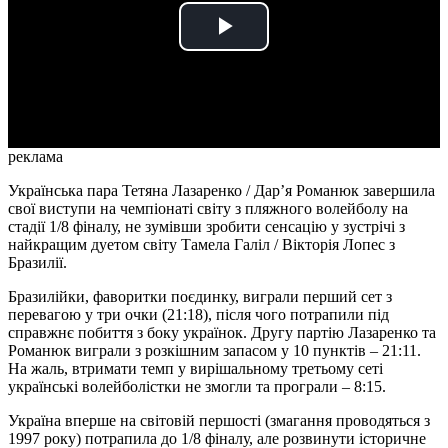
Play
Video
реклама
Українська пара Тетяна Лазаренко / Дарʼя Романюк завершила
свої виступи на чемпіонаті світу з пляжного волейболу на
стадії 1/8 фіналу, не зумівши зробити сенсацію у зустрічі з
найкращим дуетом світу Тамела Галіл / Вікторія Лопес з
Бразилії.
Бразилійки, фаворитки поєдинку, виграли перший сет з
перевагою у три очки (21:18), після чого потрапили під
справжнє побиття з боку українок. Другу партію Лазаренко та
Романюк виграли з розкішним запасом у 10 пунктів – 21:11.
На жаль, втримати темп у вирішальному третьому сеті
українські волейболістки не змогли та програли – 8:15.
Україна вперше на світовій першості (змагання проводяться з
1997 року) потрапила до 1/8 фіналу, але розвинути історичне