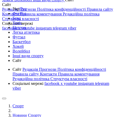
Сайт
Укр
Рус
Редакція
Прогнози
Політика конфіденційності
Правила сайту
Футбол
Контакти
Правила коментування
Редакційна політика
Бокс
Структура власності
Теніс
Соціальні мережі
Біатлон
facebook
x
youtube
instagram
telegram
viber
Легка атлетика
Футзал
Баскетбол
Хокей
Волейбол
Інші види спорту
Сайт
Сайт
Редакція
Прогнози
Політика конфіденційності
Правила сайту
Контакти
Правила коментування
Редакційна політика
Структура власності
Соціальні мережі
facebook
x
youtube
instagram
telegram
viber
Спорт
Новини Спорту