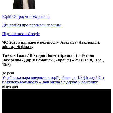
Юрій Остроумов
Журналіст
Дізнавайся про перемоги першим.
Підписатися в Google
ЧС-2025 з пляжного волейболу, Аделаїда (Австралія),
жінки, 1/8 фіналу
Тамела Галіл / Вікторія Лопес (Бразилія) – Тетяна
Лазаренко / Дарʼя Романюк (Україна) – 2:1 (21:18, 11:21,
15:8)
до речі
Українська пара вперше в історії дійшла до 1/8 фіналу ЧС з
пляжного волейболу – далі битва з лідерками рейтингу
відео дня