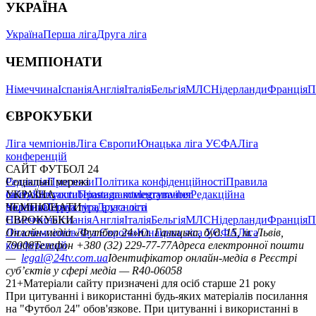
УКРАЇНА
Україна
Перша ліга
Друга ліга
ЧЕМПІОНАТИ
Німеччина
Іспанія
Англія
Італія
Бельгія
МЛС
Нідерланди
Франція
П
ЄВРОКУБКИ
Ліга чемпіонів
Ліга Європи
Юнацька ліга УЄФА
Ліга
конференцій
САЙТ ФУТБОЛ 24
Редакція
Соціальні мережі
Прогнози
Політика конфіденційності
Правила
сайту
facebook
УКРАЇНА
Контакти
x
youtube
Правила коментування
instagram
telegram
viber
Редакційна
політика
Україна
ЧЕМПІОНАТИ
Перша ліга
Структура власності
Друга ліга
Німеччина
ЄВРОКУБКИ
Іспанія
Англія
Італія
Бельгія
МЛС
Нідерланди
Франція
П
Ліга чемпіонів
Онлайн-медіа «Футбол 24»
Ліга Європи
Юнацька ліга УЄФА
пл. Галицька, буд. 15, м. Львів,
Ліга
конференцій
79008
Телефон +380 (32) 229-77-77
Адреса електронної пошти
—
legal@24tv.com.ua
Ідентифікатор онлайн-медіа в Реєстрі
суб’єктів у сфері медіа — R40-06058
21+
Матеріали сайту призначені для осіб старше 21 року
При цитуванні і використанні будь-яких матеріалів посилання
на "Футбол 24" обов'язкове. При цитуванні і використанні в