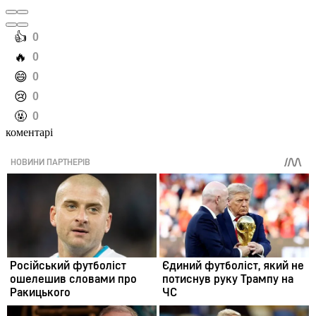
️👍
0
️🔥
0
️😄
0
️😢
0
️🤬
0
коментарі