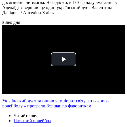
досягнення не змогла. Нагадаємо, в 1/16 фіналу змагання в
Аделаїді завершив ще один український дует Валентина
Давідова / Ангеліна Хміль.
відео дня
Play
Video
Український дует залишив чемпіонат світу з пляжного
волейболу – програли без шансів фавориткам
Читайте ще
:
Пляжний волейбол