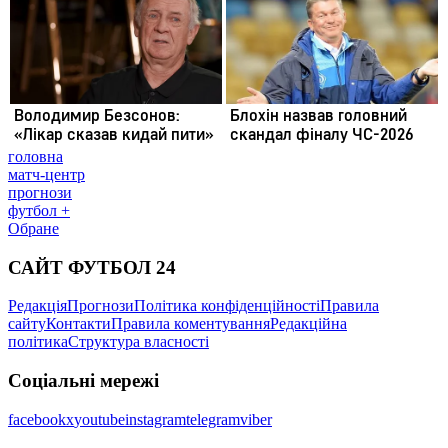
головна
матч-центр
прогнози
футбол +
Обране
САЙТ ФУТБОЛ 24
Редакція
Прогнози
Політика конфіденційності
Правила
сайту
Контакти
Правила коментування
Редакційна
політика
Структура власності
Соціальні мережі
facebook
x
youtube
instagram
telegram
viber