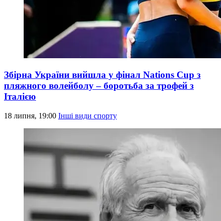
Збірна України вийшла у фінал Nations Cup з
пляжного волейболу – боротьба за трофей з
Італією
18 липня, 19:00
Інші види спорту