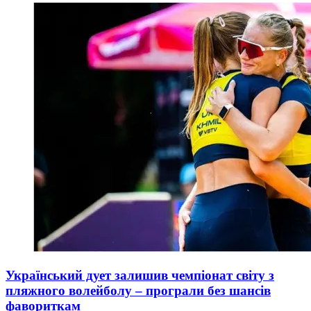
Український дует залишив чемпіонат світу з
пляжного волейболу – програли без шансів
фавориткам