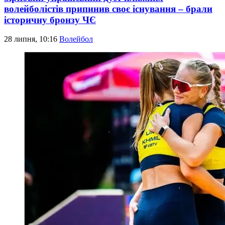
волейболістів припинив своє існування – брали
історичну бронзу ЧЄ
28 липня, 10:16
Волейбол