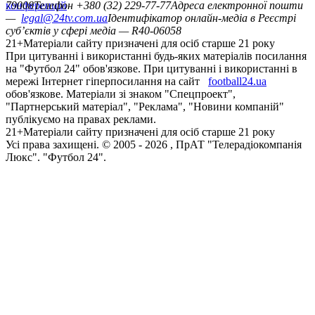
конференцій
79008
Телефон +380 (32) 229-77-77
Адреса електронної пошти
—
legal@24tv.com.ua
Ідентифікатор онлайн-медіа в Реєстрі
суб’єктів у сфері медіа — R40-06058
21+
Матеріали сайту призначені для осіб старше 21 року
При цитуванні і використанні будь-яких матеріалів посилання
на "Футбол 24" обов'язкове. При цитуванні і використанні в
мережі Інтернет гіперпосилання на сайт
football24.ua
обов'язкове. Матеріали зі знаком "Спецпроект",
"Партнерський матеріал", "Реклама", "Новини компаній"
публікуємо на правах реклами.
21+
Матеріали сайту призначені для осіб старше 21 року
Усi права захищенi. © 2005 -
2026
, ПрАТ "Телерадіокомпанія
Люкс". "Футбол 24".