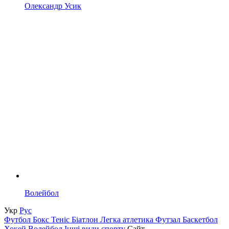
Олександр Усик
Волейбол
Укр
Рус
Футбол
Бокс
Теніс
Біатлон
Легка атлетика
Футзал
Баскетбол
Хокей
Волейбол
Інші види спорту
Сайт