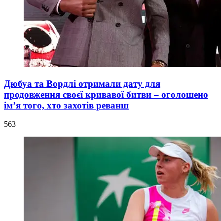
Дюбуа та Вордлі отримали дату для
продовження своєї кривавої битви – оголошено
ім’я того, хто захотів реванш
563