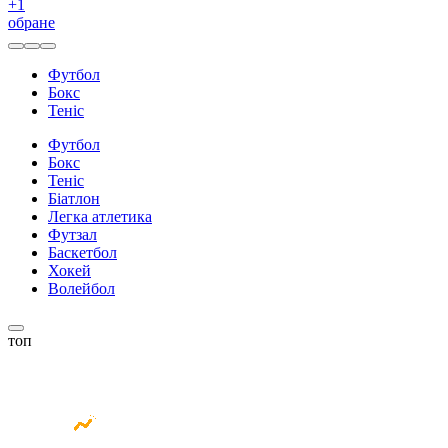
+
1
обране
Футбол
Бокс
Теніс
Футбол
Бокс
Теніс
Біатлон
Легка атлетика
Футзал
Баскетбол
Хокей
Волейбол
топ