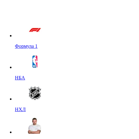
Формула 1
НБА
НХЛ