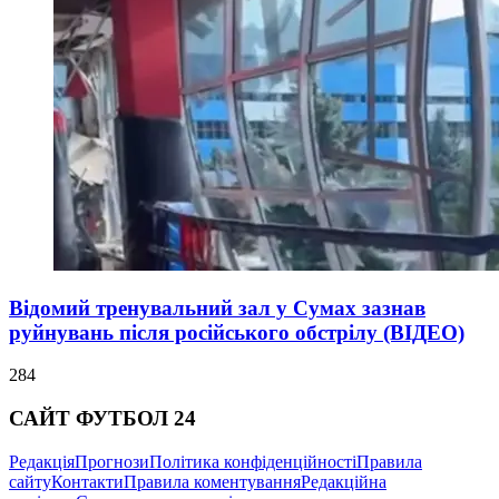
Відомий тренувальний зал у Сумах зазнав
руйнувань після російського обстрілу (ВІДЕО)
284
САЙТ ФУТБОЛ 24
Редакція
Прогнози
Політика конфіденційності
Правила
сайту
Контакти
Правила коментування
Редакційна