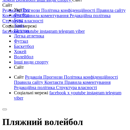
Сайт
Укр
Рус
Редакція
Прогнози
Політика конфіденційності
Правила сайту
Футбол
Контакти
Правила коментування
Редакційна політика
Бокс
Структура власності
Теніс
Соціальні мережі
Біатлон
facebook
x
youtube
instagram
telegram
viber
Легка атлетика
Футзал
Баскетбол
Хокей
Волейбол
Інші види спорту
Сайт
Сайт
Редакція
Прогнози
Політика конфіденційності
Правила сайту
Контакти
Правила коментування
Редакційна політика
Структура власності
Соціальні мережі
facebook
x
youtube
instagram
telegram
viber
Пляжний волейбол