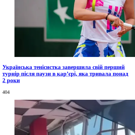
Українська тенісистка завершила свій перший
турнір після паузи в кар’єрі, яка тривала понад
2 роки
404