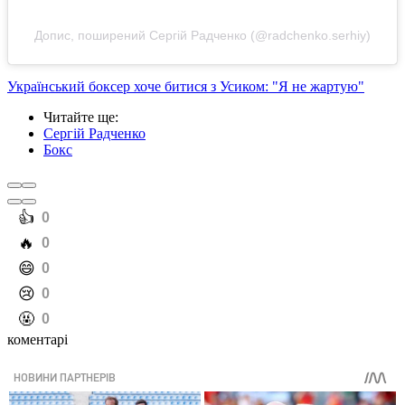
Допис, поширений Сергій Радченко (@radchenko.serhiy)
Український боксер хоче битися з Усиком: "Я не жартую"
Читайте ще
:
Сергій Радченко
Бокс
️👍
0
️🔥
0
️😄
0
️😢
0
️🤬
0
коментарі