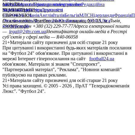
сайту
facebook
УКРАЇНА
Контакти
x
youtube
Правила коментування
instagram
telegram
viber
Редакційна
політика
Україна
ЧЕМПІОНАТИ
Перша ліга
Структура власності
Друга ліга
Німеччина
ЄВРОКУБКИ
Іспанія
Англія
Італія
Бельгія
МЛС
Нідерланди
Франція
П
Ліга чемпіонів
Онлайн-медіа «Футбол 24»
Ліга Європи
Юнацька ліга УЄФА
пл. Галицька, буд. 15, м. Львів,
Ліга
конференцій
79008
Телефон +380 (32) 229-77-77
Адреса електронної пошти
—
legal@24tv.com.ua
Ідентифікатор онлайн-медіа в Реєстрі
суб’єктів у сфері медіа — R40-06058
21+
Матеріали сайту призначені для осіб старше 21 року
При цитуванні і використанні будь-яких матеріалів посилання
на "Футбол 24" обов'язкове. При цитуванні і використанні в
мережі Інтернет гіперпосилання на сайт
football24.ua
обов'язкове. Матеріали зі знаком "Спецпроект",
"Партнерський матеріал", "Реклама", "Новини компаній"
публікуємо на правах реклами.
21+
Матеріали сайту призначені для осіб старше 21 року
Усi права захищенi. © 2005 -
2026
, ПрАТ "Телерадіокомпанія
Люкс". "Футбол 24".