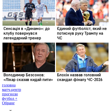
головна
матч-центр
прогнози
футбол +
Обране