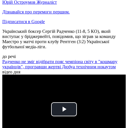
Юрій Остроумов
Журналіст
Дізнавайся про перемоги першим.
Підписатися в Google
Український боксер Сергій Радченко (11-8, 5 КО), який
виступає у бріджервейті, повідомив, що зіграв за команду
Маестро у матчі проти клубу Рентген (3:2) Української
футбольної медіа-ліги.
до речі
Радченко не зміг відібрати пояс чемпіона світу в "кошмару
українців", програвши жертві Дюбуа технічним нокаутом
відео дня
Play