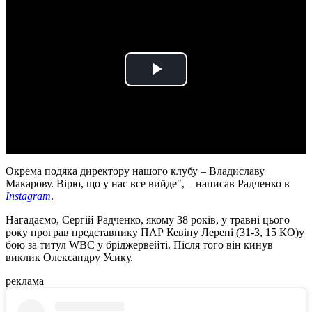
Play
Video
Окрема подяка директору нашого клубу – Владиславу
Макарову. Вірю, що у нас все вийде", – написав Радченко в
Instagram
.
Нагадаємо, Сергій Радченко, якому 38 років, у травні цього
року програв представнику ПАР Кевіну Лерені (31-3, 15 КО)у
бою за титул WBC у бріджервейті. Після того він кинув
виклик Олександру Усику.
реклама