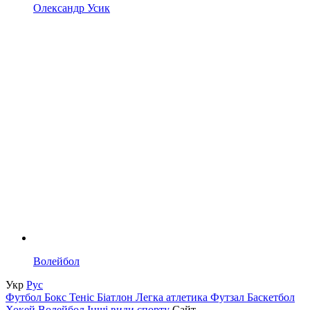
Олександр Усик
Волейбол
Укр
Рус
Футбол
Бокс
Теніс
Біатлон
Легка атлетика
Футзал
Баскетбол
Хокей
Волейбол
Інші види спорту
Сайт