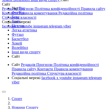
Сайт
Укр
Рус
Редакція
Прогнози
Політика конфіденційності
Правила сайту
Футбол
Контакти
Правила коментування
Редакційна політика
Бокс
Структура власності
Теніс
Соціальні мережі
Біатлон
facebook
x
youtube
instagram
telegram
viber
Легка атлетика
Футзал
Баскетбол
Хокей
Волейбол
Інші види спорту
Сайт
Сайт
Редакція
Прогнози
Політика конфіденційності
Правила сайту
Контакти
Правила коментування
Редакційна політика
Структура власності
Соціальні мережі
facebook
x
youtube
instagram
telegram
viber
Спорт
Новини Спорту