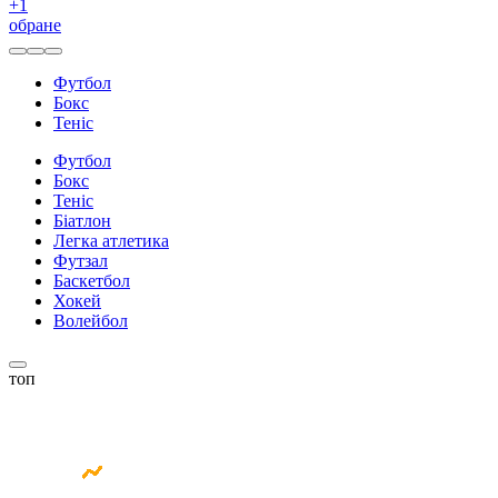
+
1
обране
Футбол
Бокс
Теніс
Футбол
Бокс
Теніс
Біатлон
Легка атлетика
Футзал
Баскетбол
Хокей
Волейбол
топ