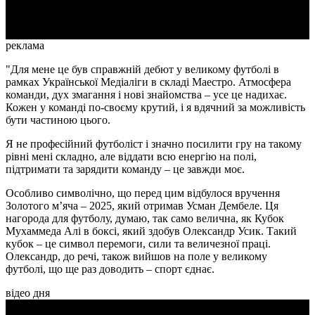
Video
реклама
"Для мене це був справжній дебют у великому футболі в
рамках Української Медіаліги в складі Маестро. Атмосфера
команди, дух змагання і нові знайомства – усе це надихає.
Кожен у команді по-своєму крутий, і я вдячний за можливість
бути частиною цього.
Я не професійний футболіст і значно посилити гру на такому
рівні мені складно, але віддати всю енергію на полі,
підтримати та зарядити команду – це завжди моє.
Особливо символічно, що перед цим відбулося вручення
Золотого м’яча – 2025, який отримав Усман Дембеле. Ця
нагорода для футболу, думаю, так само велична, як Кубок
Мухаммеда Алі в боксі, який здобув Олександр Усик. Такий
кубок – це символ перемоги, сили та величезної праці.
Олександр, до речі, також вийшов на поле у великому
футболі, що ще раз доводить – спорт єднає.
відео дня