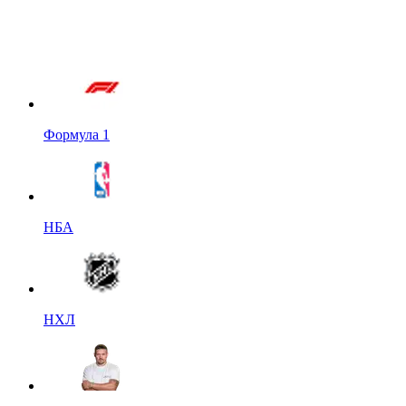
Формула 1
НБА
НХЛ