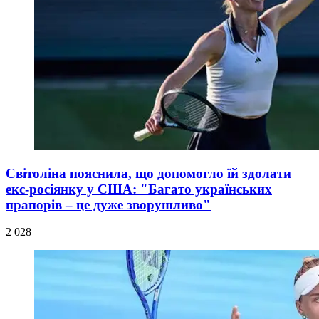
Світоліна пояснила, що допомогло їй здолати
екс-росіянку у США: "Багато українських
прапорів – це дуже зворушливо"
2 028