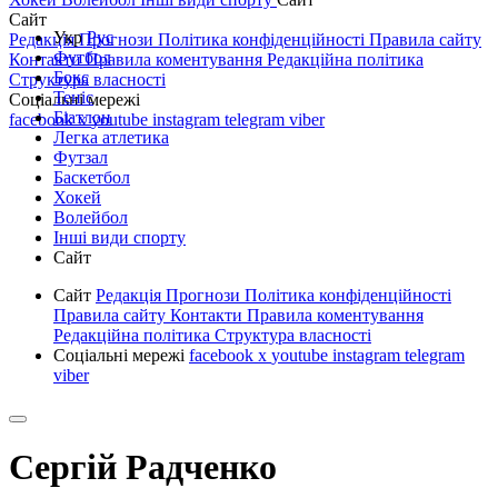
Сайт
Укр
Рус
Редакція
Прогнози
Політика конфіденційності
Правила сайту
Футбол
Контакти
Правила коментування
Редакційна політика
Бокс
Структура власності
Теніс
Соціальні мережі
Біатлон
facebook
x
youtube
instagram
telegram
viber
Легка атлетика
Футзал
Баскетбол
Хокей
Волейбол
Інші види спорту
Сайт
Сайт
Редакція
Прогнози
Політика конфіденційності
Правила сайту
Контакти
Правила коментування
Редакційна політика
Структура власності
Соціальні мережі
facebook
x
youtube
instagram
telegram
viber
Сергій Радченко