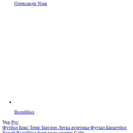
Олександр Усик
Волейбол
Укр
Рус
Футбол
Бокс
Теніс
Біатлон
Легка атлетика
Футзал
Баскетбол
Хокей
Волейбол
Інші види спорту
Сайт