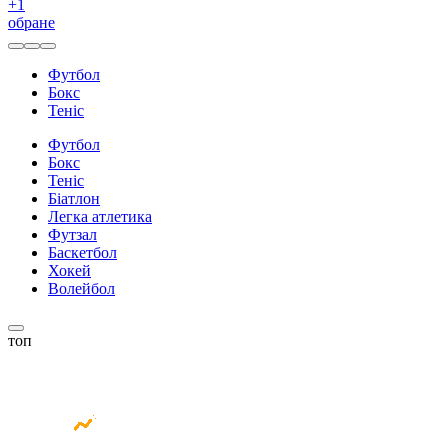
+
1
обране
Футбол
Бокс
Теніс
Футбол
Бокс
Теніс
Біатлон
Легка атлетика
Футзал
Баскетбол
Хокей
Волейбол
топ