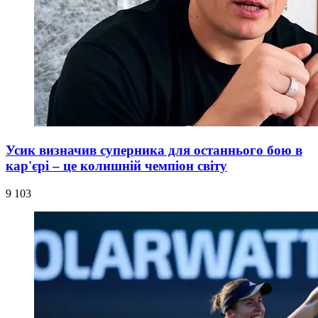
Усик визначив суперника для останнього бою в
кар'єрі – це колишній чемпіон світу
9 103