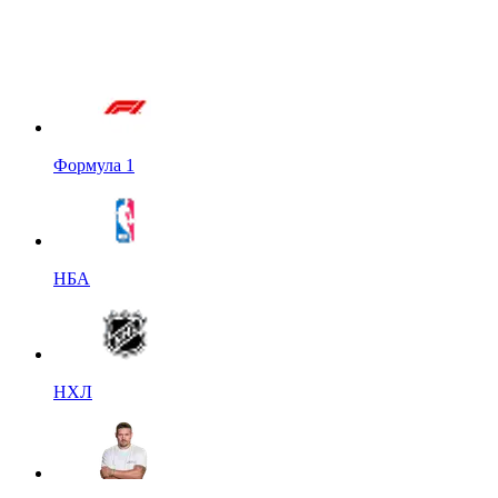
Формула 1
НБА
НХЛ