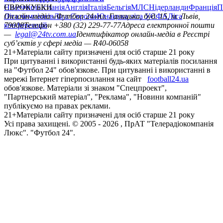
Німеччина
ЄВРОКУБКИ
Іспанія
Англія
Італія
Бельгія
МЛС
Нідерланди
Франція
П
Ліга чемпіонів
Онлайн-медіа «Футбол 24»
Ліга Європи
Юнацька ліга УЄФА
пл. Галицька, буд. 15, м. Львів,
Ліга
конференцій
79008
Телефон +380 (32) 229-77-77
Адреса електронної пошти
—
legal@24tv.com.ua
Ідентифікатор онлайн-медіа в Реєстрі
суб’єктів у сфері медіа — R40-06058
21+
Матеріали сайту призначені для осіб старше 21 року
При цитуванні і використанні будь-яких матеріалів посилання
на "Футбол 24" обов'язкове. При цитуванні і використанні в
мережі Інтернет гіперпосилання на сайт
football24.ua
обов'язкове. Матеріали зі знаком "Спецпроект",
"Партнерський матеріал", "Реклама", "Новини компаній"
публікуємо на правах реклами.
21+
Матеріали сайту призначені для осіб старше 21 року
Усi права захищенi. © 2005 -
2026
, ПрАТ "Телерадіокомпанія
Люкс". "Футбол 24".