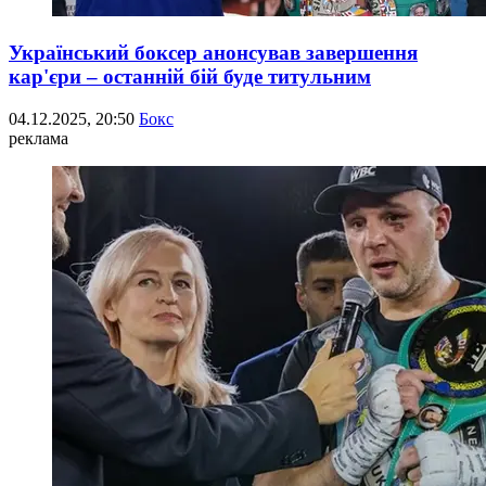
Український боксер анонсував завершення
кар'єри – останній бій буде титульним
04.12.2025, 20:50
Бокс
реклама