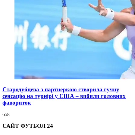
Стародубцева з партнеркою створила гучну
сенсацію на турнірі у США – вибили головних
фавориток
658
САЙТ ФУТБОЛ 24