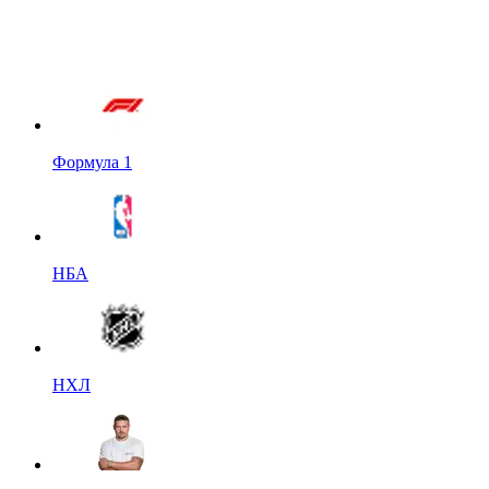
Формула 1
НБА
НХЛ