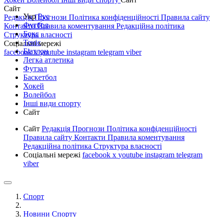
Сайт
Укр
Рус
Редакція
Прогнози
Політика конфіденційності
Правила сайту
Футбол
Контакти
Правила коментування
Редакційна політика
Бокс
Структура власності
Теніс
Соціальні мережі
Біатлон
facebook
x
youtube
instagram
telegram
viber
Легка атлетика
Футзал
Баскетбол
Хокей
Волейбол
Інші види спорту
Сайт
Сайт
Редакція
Прогнози
Політика конфіденційності
Правила сайту
Контакти
Правила коментування
Редакційна політика
Структура власності
Соціальні мережі
facebook
x
youtube
instagram
telegram
viber
Спорт
Новини Спорту