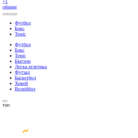
+
1
обране
Футбол
Бокс
Теніс
Футбол
Бокс
Теніс
Біатлон
Легка атлетика
Футзал
Баскетбол
Хокей
Волейбол
топ