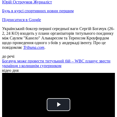
Юрій Остроумов
Журналіст
Будь в курсі спортивних новин першим
Підписатися в Google
Український боксер першої середньої ваги Сергій Богачук (26-
2, 24 KO) входить у плани організаторів титульного поєдинку
між Саулем "Канело" Альваресом та Теренсом Кроуфордом
щодо проведення одного з боїв у андеркаді івенту. Про це
повідомляє
Tribuna.com
.
до речі
Богачук може провести титульний бій – WBC планує звести
українця з колишнім суперником
відео дня
Play