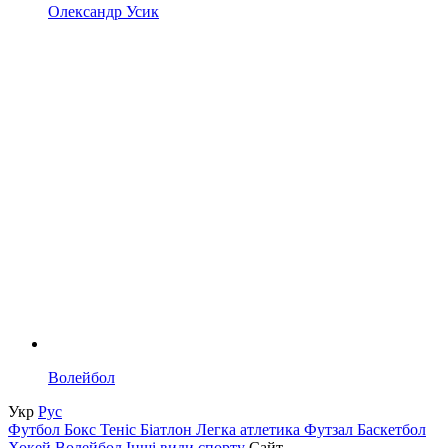
Олександр Усик
Волейбол
Укр
Рус
Футбол
Бокс
Теніс
Біатлон
Легка атлетика
Футзал
Баскетбол
Хокей
Волейбол
Інші види спорту
Сайт