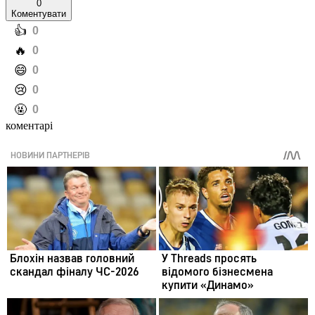
0
Коментувати
️👍
0
️🔥
0
️😄
0
️😢
0
️🤬
0
коментарі