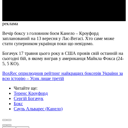
Video
реклама
Вечір боксу з головним боєм Канело – Кроуфорд
запланований на 13 вересня у Лас-Вегасі. Хто саме може
стати суперником українця поки що невідомо.
Богачук 17 травня цього року в США провів свій останній на
сьогодні бій, в якому виграв у американця Майкла Фокса (24-
5, 5 КО).
BoxRec оприлюднив рейтинг найкращих боксерів України за
всю історію – Усик лише третій
Читайте ще
:
Теренс Кроуфорд
Сергій Богачук
Бокс
Сауль Альварес (Канело)