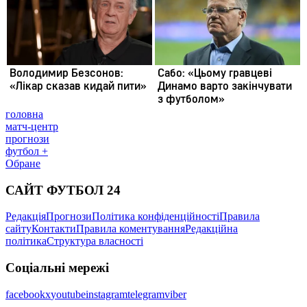
головна
матч-центр
прогнози
футбол +
Обране
САЙТ ФУТБОЛ 24
Редакція
Прогнози
Політика конфіденційності
Правила
сайту
Контакти
Правила коментування
Редакційна
політика
Структура власності
Соціальні мережі
facebook
x
youtube
instagram
telegram
viber