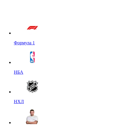
Формула 1
НБА
НХЛ