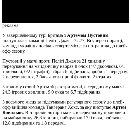
Video
реклама
У завершальному турі Брітама з
Артемом Пустовим
поступилася команді Пеліті Джая – 72:77. Всупереч поразці,
команда українця посіла четверте місце та потрапила до плей-
офф сезону.
Пустовий у матчі проти Пеліті Джая за 21 хвилину
перебування на майданчику набрав 8 очок (4/7 двоочкові, 0/1
триочкові, 0/2 штрафні), зібрав 6 підбирань, зробив 1 передачу,
2 перехоплення, 2 блок-шоти при 4 фолах та 2 втратах.
Загалом у сезоні Артем зіграв три матчі, в середньому маючі
24,3 ігрових хвилини, 9,0 очка та 6,7 підбирання.
З восьмого місця за підсумками регулярного сезону до плей-
офф вийшла команда Тангеранг Хокс, за яку виступає
Артем
Ковальов
. Він провів чотири матчі, в середньому проводячи
на майданчику 26,8 хвилин, набираючи 17,0 очка, роблячи
12,8 підбирання та 1,8 передачі.