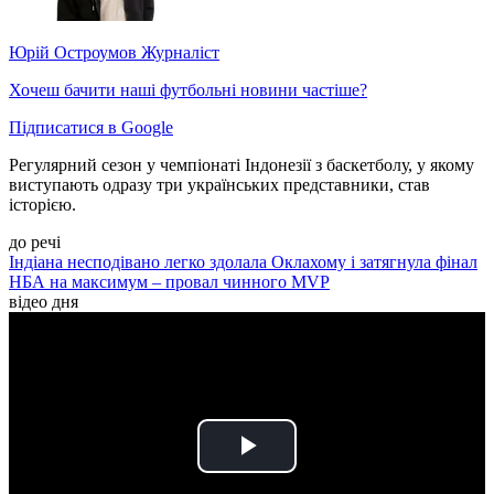
Юрій Остроумов
Журналіст
Хочеш бачити наші футбольні новини частіше?
Підписатися в Google
Регулярний сезон у чемпіонаті Індонезії з баскетболу, у якому
виступають одразу три українських представники, став
історією.
до речі
Індіана несподівано легко здолала Оклахому і затягнула фінал
НБА на максимум – провал чинного MVP
відео дня
Play