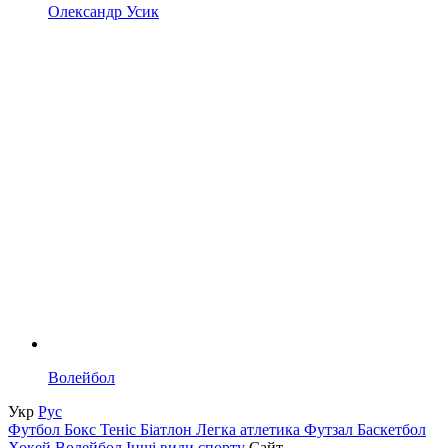
Олександр Усик
Волейбол
Укр
Рус
Футбол
Бокс
Теніс
Біатлон
Легка атлетика
Футзал
Баскетбол
Хокей
Волейбол
Інші види спорту
Сайт