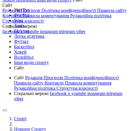
Сайт
Укр
Рус
Редакція
Прогнози
Політика конфіденційності
Правила сайту
Футбол
Контакти
Правила коментування
Редакційна політика
Бокс
Структура власності
Теніс
Соціальні мережі
Біатлон
facebook
x
youtube
instagram
telegram
viber
Легка атлетика
Футзал
Баскетбол
Хокей
Волейбол
Інші види спорту
Сайт
Сайт
Редакція
Прогнози
Політика конфіденційності
Правила сайту
Контакти
Правила коментування
Редакційна політика
Структура власності
Соціальні мережі
facebook
x
youtube
instagram
telegram
viber
Спорт
Новини Спорту