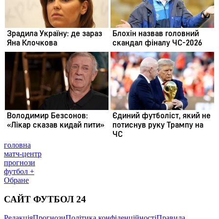
головна
матч-центр
прогнози
футбол +
Обране
САЙТ ФУТБОЛ 24
Редакція
Прогнози
Політика конфіденційності
Правила