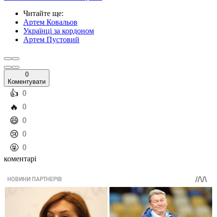
Читайте ще
:
Артем Ковальов
Українці за кордоном
Артем Пустовий
0
Коментувати
️👍
0
️🔥
0
️😄
0
️😢
0
️🤬
0
коментарі