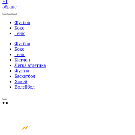
+
1
обране
Футбол
Бокс
Теніс
Футбол
Бокс
Теніс
Біатлон
Легка атлетика
Футзал
Баскетбол
Хокей
Волейбол
топ