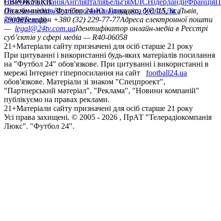
Німеччина
ЄВРОКУБКИ
Іспанія
Англія
Італія
Бельгія
МЛС
Нідерланди
Франція
П
Ліга чемпіонів
Онлайн-медіа «Футбол 24»
Ліга Європи
Юнацька ліга УЄФА
пл. Галицька, буд. 15, м. Львів,
Ліга
конференцій
79008
Телефон +380 (32) 229-77-77
Адреса електронної пошти
—
legal@24tv.com.ua
Ідентифікатор онлайн-медіа в Реєстрі
суб’єктів у сфері медіа — R40-06058
21+
Матеріали сайту призначені для осіб старше 21 року
При цитуванні і використанні будь-яких матеріалів посилання
на "Футбол 24" обов'язкове. При цитуванні і використанні в
мережі Інтернет гіперпосилання на сайт
football24.ua
обов'язкове. Матеріали зі знаком "Спецпроект",
"Партнерський матеріал", "Реклама", "Новини компаній"
публікуємо на правах реклами.
21+
Матеріали сайту призначені для осіб старше 21 року
Усi права захищенi. © 2005 -
2026
, ПрАТ "Телерадіокомпанія
Люкс". "Футбол 24".