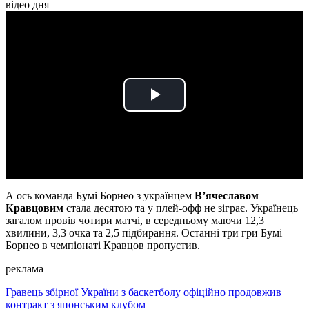
відео дня
Play
Video
А ось команда Бумі Борнео з українцем
В’ячеславом
Кравцовим
стала десятою та у плей-офф не зіграє. Українець
загалом провів чотири матчі, в середньому маючи 12,3
хвилини, 3,3 очка та 2,5 підбирання. Останні три гри Бумі
Борнео в чемпіонаті Кравцов пропустив.
реклама
Гравець збірної України з баскетболу офіційно продовжив
контракт з японським клубом