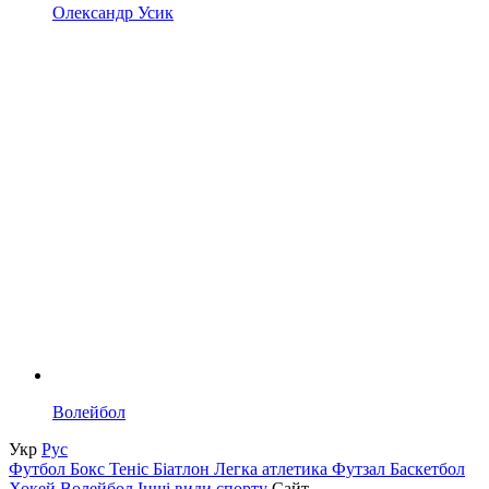
Олександр Усик
Волейбол
Укр
Рус
Футбол
Бокс
Теніс
Біатлон
Легка атлетика
Футзал
Баскетбол
Хокей
Волейбол
Інші види спорту
Сайт