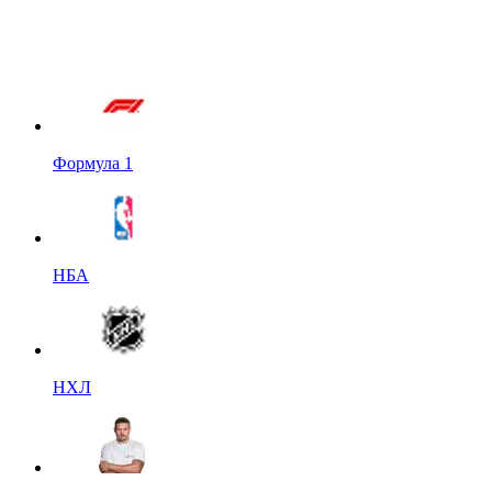
Формула 1
НБА
НХЛ