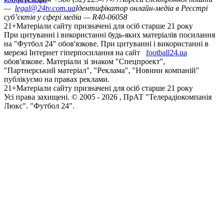
—
legal@24tv.com.ua
Ідентифікатор онлайн-медіа в Реєстрі
суб’єктів у сфері медіа — R40-06058
21+
Матеріали сайту призначені для осіб старше 21 року
При цитуванні і використанні будь-яких матеріалів посилання
на "Футбол 24" обов'язкове. При цитуванні і використанні в
мережі Інтернет гіперпосилання на сайт
football24.ua
обов'язкове. Матеріали зі знаком "Спецпроект",
"Партнерський матеріал", "Реклама", "Новини компаній"
публікуємо на правах реклами.
21+
Матеріали сайту призначені для осіб старше 21 року
Усi права захищенi. © 2005 -
2026
, ПрАТ "Телерадіокомпанія
Люкс". "Футбол 24".