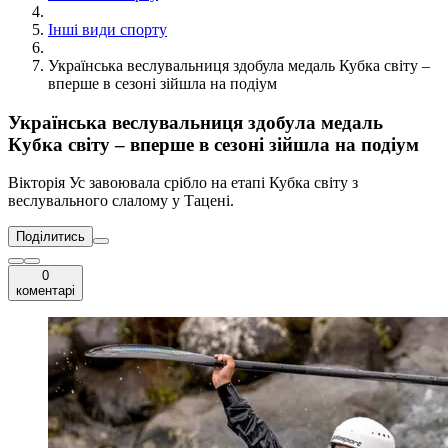
Інші види спорту
Українська веслувальниця здобула медаль Кубка світу –
вперше в сезоні зійшла на подіум
Українська веслувальниця здобула медаль
Кубка світу – вперше в сезоні зійшла на подіум
Вікторія Ус завоювала срібло на етапі Кубка світу з
веслувального слалому у Тацені.
Поділитись
0
коментарі