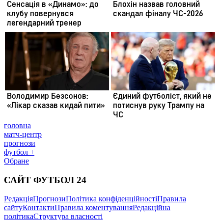
головна
матч-центр
прогнози
футбол +
Обране
САЙТ ФУТБОЛ 24
Редакція
Прогнози
Політика конфіденційності
Правила
сайту
Контакти
Правила коментування
Редакційна
політика
Структура власності