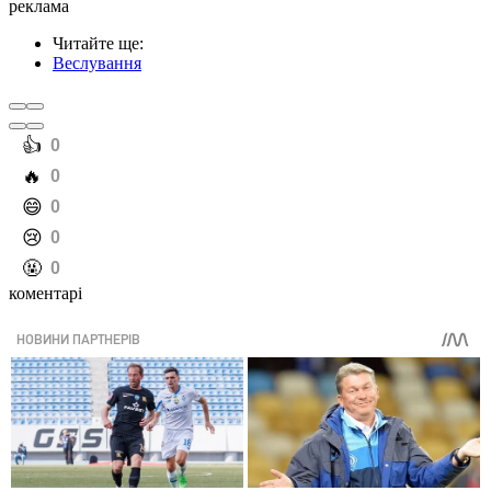
реклама
Читайте ще
:
Веслування
️👍
0
️🔥
0
️😄
0
️😢
0
️🤬
0
коментарі