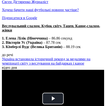
Євген Дігтяренко
Журналіст
Хочеш бачити наші футбольні новини частіше?
Підписатися в Google
Веслувальний слалом. Кубок світу, Тацен. Каное-слалом,
жінки
1. Елена Лілік (Німеччина)
– 86.86 секунд
2. Вікторія Ус (Україна)
– 87.78 сек
3. Кімберлі Вудс (Велика Британія)
– 88.19 сек
до речі
Україна встановила історичний рекорд за медалями на
чемпіонаті світу з веслування на байдарках і каное
відео дня
Play