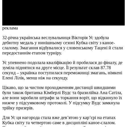
Video
реклама
32-річна українська веслувальниця Вікторія Ус здобула
дебютну медаль у нинішньому сезоні Кубка світу з каное-
слалому. Змагання відбувалися у словенському Тацені й стали
передостаннім етапом турніру.
Ус упевнено подолала кваліфікацію й пробилася до фіналу, де
зуміла піднятися на друге місце. Її результат склав 87.78
секунд – українка поступилася переможниці змагань, німкені
Елені Лілік, менш ніж на секунду.
Цікаво, що за чистим проходженням дистанції швидшими
були також британка Кімберлі Вудс та бразилійка Ана Сатіла,
але вони заробили штрафи за торкання воріт, що відкинуло їх
нижче у підсумковому протоколі. У підсумку Вудс замкнула
трійку призерів.
Для Ус ця нагорода стала вже дев’ятою у кар’єрі на етапах
Кубка світу та четвертою саме в дисципліні каное-слалом.