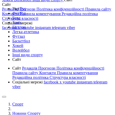
Сайт
Укр
Рус
Редакція
Прогнози
Політика конфіденційності
Правила сайту
Футбол
Контакти
Правила коментування
Редакційна політика
Бокс
Структура власності
Теніс
Соціальні мережі
Біатлон
facebook
x
youtube
instagram
telegram
viber
Легка атлетика
Футзал
Баскетбол
Хокей
Волейбол
Інші види спорту
Сайт
Сайт
Редакція
Прогнози
Політика конфіденційності
Правила сайту
Контакти
Правила коментування
Редакційна політика
Структура власності
Соціальні мережі
facebook
x
youtube
instagram
telegram
viber
Спорт
Новини Спорту