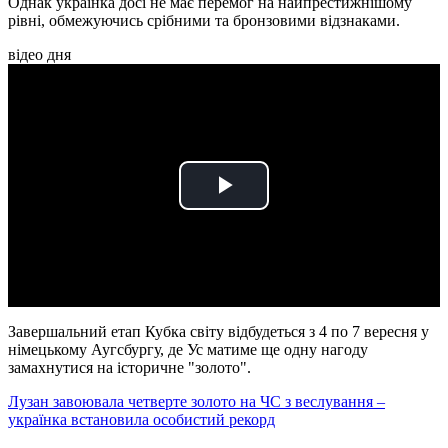
Однак українка досі не має перемог на найпрестижнішому
рівні, обмежуючись срібними та бронзовими відзнаками.
відео дня
Play
Video
Завершальний етап Кубка світу відбудеться з 4 по 7 вересня у
німецькому Аугсбургу, де Ус матиме ще одну нагоду
замахнутися на історичне "золото".
Лузан завоювала четверте золото на ЧС з веслування –
українка встановила особистий рекорд