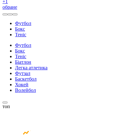
+
1
обране
Футбол
Бокс
Теніс
Футбол
Бокс
Теніс
Біатлон
Легка атлетика
Футзал
Баскетбол
Хокей
Волейбол
топ