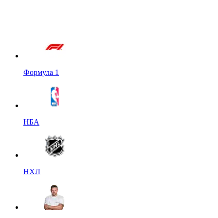
Формула 1
НБА
НХЛ