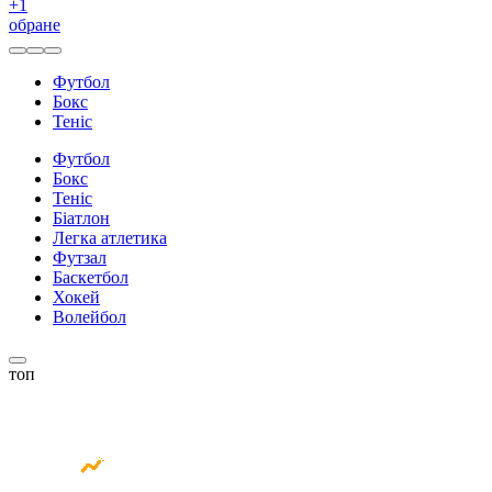
+
1
обране
Футбол
Бокс
Теніс
Футбол
Бокс
Теніс
Біатлон
Легка атлетика
Футзал
Баскетбол
Хокей
Волейбол
топ