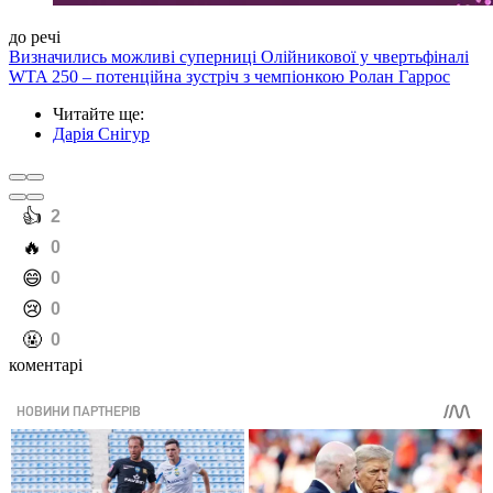
до речі
Визначились можливі суперниці Олійникової у чвертьфіналі
WTA 250 – потенційна зустріч з чемпіонкою Ролан Гаррос
Читайте ще
:
Дарія Снігур
️👍
2
️🔥
0
️😄
0
️😢
0
️🤬
0
коментарі