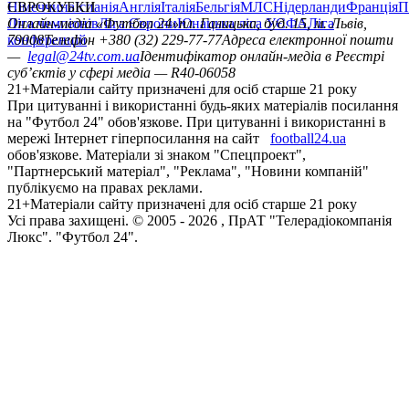
Німеччина
ЄВРОКУБКИ
Іспанія
Англія
Італія
Бельгія
МЛС
Нідерланди
Франція
П
Ліга чемпіонів
Онлайн-медіа «Футбол 24»
Ліга Європи
Юнацька ліга УЄФА
пл. Галицька, буд. 15, м. Львів,
Ліга
конференцій
79008
Телефон +380 (32) 229-77-77
Адреса електронної пошти
—
legal@24tv.com.ua
Ідентифікатор онлайн-медіа в Реєстрі
суб’єктів у сфері медіа — R40-06058
21+
Матеріали сайту призначені для осіб старше 21 року
При цитуванні і використанні будь-яких матеріалів посилання
на "Футбол 24" обов'язкове. При цитуванні і використанні в
мережі Інтернет гіперпосилання на сайт
football24.ua
обов'язкове. Матеріали зі знаком "Спецпроект",
"Партнерський матеріал", "Реклама", "Новини компаній"
публікуємо на правах реклами.
21+
Матеріали сайту призначені для осіб старше 21 року
Усi права захищенi. © 2005 -
2026
, ПрАТ "Телерадіокомпанія
Люкс". "Футбол 24".