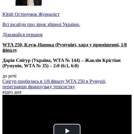
Юрій Остроумов
Журналіст
Всі інсайди про зірок збірної України.
Дізнавайся першим
WTA 250, Клуж-Напока (Румунія), хард у приміщенні, 1/8
фіналу
Дарія Снігур (Україна, WTA № 144) – Жаклін Крістіан
(Румунія, WTA № 35) – 2:0 (6:1, 6:0)
до речі
Снігур пробилась в 1/8 фіналу WTA 250 в Румунії,
перегравши французьку тенісистку
відео дня