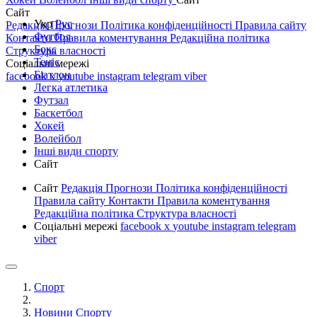
Сайт
Укр
Рус
Редакція
Прогнози
Політика конфіденційності
Правила сайту
Футбол
Контакти
Правила коментування
Редакційна політика
Бокс
Структура власності
Теніс
Соціальні мережі
Біатлон
facebook
x
youtube
instagram
telegram
viber
Легка атлетика
Футзал
Баскетбол
Хокей
Волейбол
Інші види спорту
Сайт
Сайт
Редакція
Прогнози
Політика конфіденційності
Правила сайту
Контакти
Правила коментування
Редакційна політика
Структура власності
Соціальні мережі
facebook
x
youtube
instagram
telegram
viber
Спорт
Новини Спорту