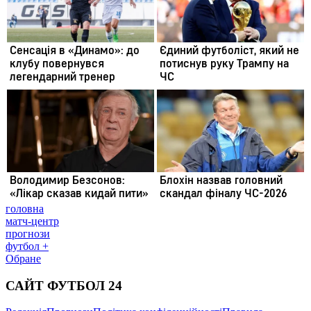
головна
матч-центр
прогнози
футбол +
Обране
САЙТ ФУТБОЛ 24