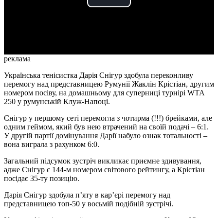
Play
Video
реклама
Українська тенісистка Дарія Снігур здобула переконливу
перемогу над представницею Румунії Жаклін Крістіан, другим
номером посіву, на домашньому для суперниці турнірі WTA
250 у румунській Клуж-Напоці.
Снігур у першому сеті перемогла з чотирма (!!!) брейками, але
одним геймом, який був нею втрачений на своїй подачі – 6:1.
У другій партії домінування Дарії набуло ознак тотальності –
вона виграла з рахунком 6:0.
Загальний підсумок зустріч викликає приємне здивування,
адже Снігур є 144-м номером світового рейтингу, а Крістіан
посідає 35-ту позицію.
Дарія Снігур здобула п’яту в кар’єрі перемогу над
представницею топ-50 у восьмій подібній зустрічі.