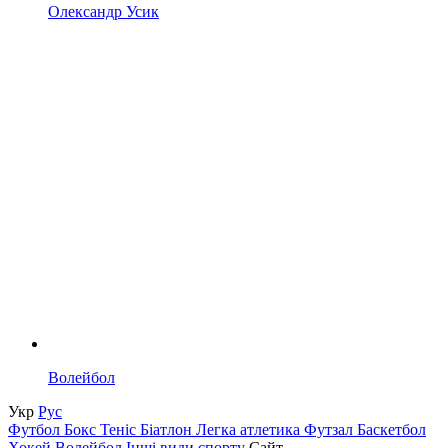
Олександр Усик
Волейбол
Укр
Рус
Футбол
Бокс
Теніс
Біатлон
Легка атлетика
Футзал
Баскетбол
Хокей
Волейбол
Інші види спорту
Сайт