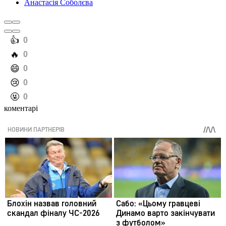
Анастасія Соболєва
️👍
0
️🔥
0
️😄
0
️😢
0
️🤬
0
коментарі