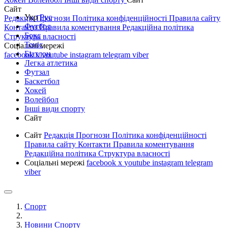
Сайт
Укр
Рус
Редакція
Прогнози
Політика конфіденційності
Правила сайту
Футбол
Контакти
Правила коментування
Редакційна політика
Бокс
Структура власності
Теніс
Соціальні мережі
Біатлон
facebook
x
youtube
instagram
telegram
viber
Легка атлетика
Футзал
Баскетбол
Хокей
Волейбол
Інші види спорту
Сайт
Сайт
Редакція
Прогнози
Політика конфіденційності
Правила сайту
Контакти
Правила коментування
Редакційна політика
Структура власності
Соціальні мережі
facebook
x
youtube
instagram
telegram
viber
Спорт
Новини Спорту