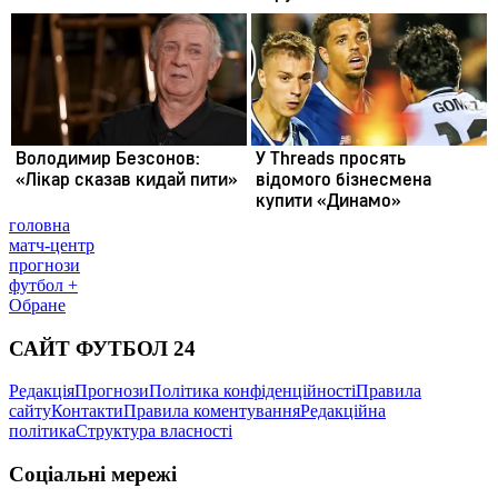
головна
матч-центр
прогнози
футбол +
Обране
САЙТ ФУТБОЛ 24
Редакція
Прогнози
Політика конфіденційності
Правила
сайту
Контакти
Правила коментування
Редакційна
політика
Структура власності
Соціальні мережі