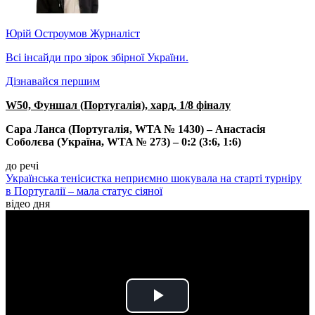
Юрій Остроумов
Журналіст
Всі інсайди про зірок збірної України.
Дізнавайся першим
W50, Фуншал (Португалія), хард, 1/8 фіналу
Сара Ланса (Португалія, WTA № 1430) – Анастасія
Соболєва (Україна, WTA № 273) – 0:2 (3:6, 1:6)
до речі
Українська тенісистка неприємно шокувала на старті турніру
в Португалії – мала статус сіяної
відео дня
Play