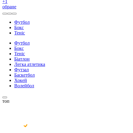
+
1
обране
Футбол
Бокс
Теніс
Футбол
Бокс
Теніс
Біатлон
Легка атлетика
Футзал
Баскетбол
Хокей
Волейбол
топ