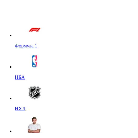
Формула 1
НБА
НХЛ