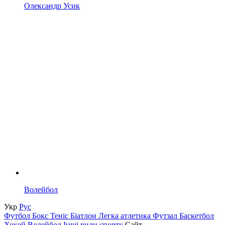
Олександр Усик
Волейбол
Укр
Рус
Футбол
Бокс
Теніс
Біатлон
Легка атлетика
Футзал
Баскетбол
Хокей
Волейбол
Інші види спорту
Сайт