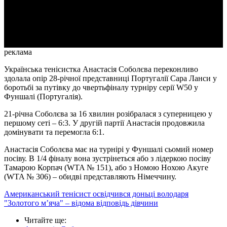
Video
реклама
Українська тенісистка Анастасія Соболєва переконливо
здолала опір 28-річної представниці Португалії Сара Ланси у
боротьбі за путівку до чвертьфіналу турніру серії W50 у
Фуншалі (Португалія).
21-річна Соболєва за 16 хвилин розібралася з суперницею у
першому сеті – 6:3. У другій партії Анастасія продовжила
домінувати та перемогла 6:1.
Анастасія Соболєва має на турнірі у Фуншалі сьомий номер
посіву. В 1/4 фіналу вона зустрінеться або з лідеркою посіву
Тамарою Корпач (WTA № 151), або з Номою Нохою Акуге
(WTA № 306) – обидві представляють Німеччину.
Американський тенісист освідчився доньці володаря
"Золотого м’яча" – відома відповідь дівчини
Читайте ще
: