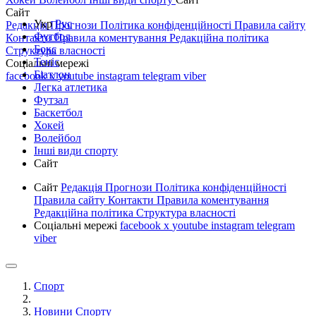
Сайт
Укр
Рус
Редакція
Прогнози
Політика конфіденційності
Правила сайту
Футбол
Контакти
Правила коментування
Редакційна політика
Бокс
Структура власності
Теніс
Соціальні мережі
Біатлон
facebook
x
youtube
instagram
telegram
viber
Легка атлетика
Футзал
Баскетбол
Хокей
Волейбол
Інші види спорту
Сайт
Сайт
Редакція
Прогнози
Політика конфіденційності
Правила сайту
Контакти
Правила коментування
Редакційна політика
Структура власності
Соціальні мережі
facebook
x
youtube
instagram
telegram
viber
Спорт
Новини Спорту