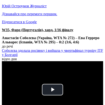
Юрій Остроумов
Журналіст
Дізнавайся про перемоги першим.
Підписатися в Google
W35, Фаро (Португалія), хард, 1/16 фіналу
Анастасія Соболєва (Україна, WTA № 272)
–
Ева Герреро
Альварес (Іспанія, WTA № 295)
–
0:2 (3:6, 4:6)
до речі
Соболєва здолала росіянку і вийшла у чвертьфінал турніру ITF
у Болгарії
відео дня
Play