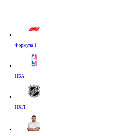
Формула 1
НБА
НХЛ