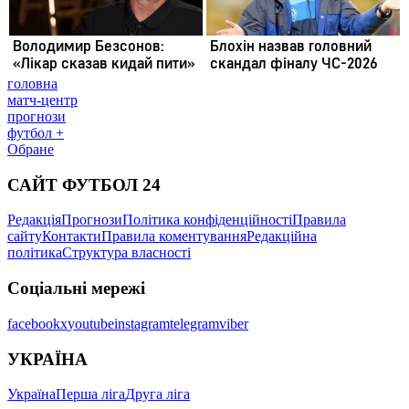
головна
матч-центр
прогнози
футбол +
Обране
САЙТ ФУТБОЛ 24
Редакція
Прогнози
Політика конфіденційності
Правила
сайту
Контакти
Правила коментування
Редакційна
політика
Структура власності
Соціальні мережі
facebook
x
youtube
instagram
telegram
viber
УКРАЇНА
Україна
Перша ліга
Друга ліга