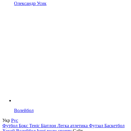
Олександр Усик
Волейбол
Укр
Рус
Футбол
Бокс
Теніс
Біатлон
Легка атлетика
Футзал
Баскетбол
Хокей
Волейбол
Інші види спорту
Сайт