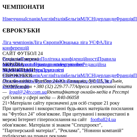
ЧЕМПІОНАТИ
Німеччина
Іспанія
Англія
Італія
Бельгія
МЛС
Нідерланди
Франція
П
ЄВРОКУБКИ
Ліга чемпіонів
Ліга Європи
Юнацька ліга УЄФА
Ліга
конференцій
САЙТ ФУТБОЛ 24
Редакція
Соціальні мережі
Прогнози
Політика конфіденційності
Правила
сайту
facebook
УКРАЇНА
Контакти
x
youtube
Правила коментування
instagram
telegram
viber
Редакційна
політика
Україна
ЧЕМПІОНАТИ
Перша ліга
Структура власності
Друга ліга
Німеччина
ЄВРОКУБКИ
Іспанія
Англія
Італія
Бельгія
МЛС
Нідерланди
Франція
П
Ліга чемпіонів
Онлайн-медіа «Футбол 24»
Ліга Європи
Юнацька ліга УЄФА
пл. Галицька, буд. 15, м. Львів,
Ліга
конференцій
79008
Телефон +380 (32) 229-77-77
Адреса електронної пошти
—
legal@24tv.com.ua
Ідентифікатор онлайн-медіа в Реєстрі
суб’єктів у сфері медіа — R40-06058
21+
Матеріали сайту призначені для осіб старше 21 року
При цитуванні і використанні будь-яких матеріалів посилання
на "Футбол 24" обов'язкове. При цитуванні і використанні в
мережі Інтернет гіперпосилання на сайт
football24.ua
обов'язкове. Матеріали зі знаком "Спецпроект",
"Партнерський матеріал", "Реклама", "Новини компаній"
публікуємо на правах реклами.