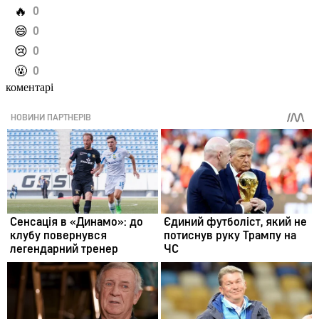
️🔥
0
️😄
0
️😢
0
️🤬
0
коментарі