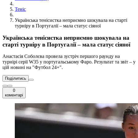
Теніс
Українська тенісистка неприємно шокувала на старті
турніру в Португалії – мала статус сіяної
Українська тенісистка неприємно шокувала на
старті турніру в Португалії – мала статус сіяної
Анастасія Соболєва провела зустріч першого раунду на
турнірі серії W35 у португальському Фаро. Результат та звіт – у
цій новині на "Футбол 24+".
Поділитись
0
коментарі