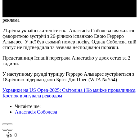
Video
реклама
21-річна українська тенісистка Анастасія Соболєва вважалася
фавориткою зустрічі з 26-річною іспанкою Евою Герреро
Альварес. У неї був сьомий номер посіву. Однак Соболєва свій
статус не підтвердила та зазнала несподіваної поразки.
Представниця Іспанії переграла Анастасію у двох сетах за 2
години.
У наступному раунді турніру Герреро Альварес зустрінеться з
18-річною нідерландкою Брітт Дю Прес (WTA № 554).
Українки на US Open-2025: Світоліна і Ко майже провалилися,
Костюк врятувала рекордом
Читайте ще
:
Анастасія Соболєва
️👍
0