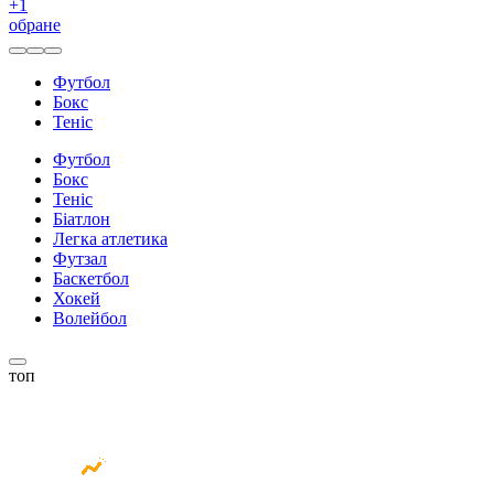
+
1
обране
Футбол
Бокс
Теніс
Футбол
Бокс
Теніс
Біатлон
Легка атлетика
Футзал
Баскетбол
Хокей
Волейбол
топ