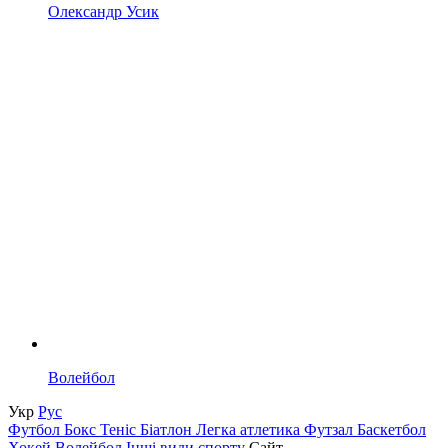
Олександр Усик
Волейбол
Укр
Рус
Футбол
Бокс
Теніс
Біатлон
Легка атлетика
Футзал
Баскетбол
Хокей
Волейбол
Інші види спорту
Сайт