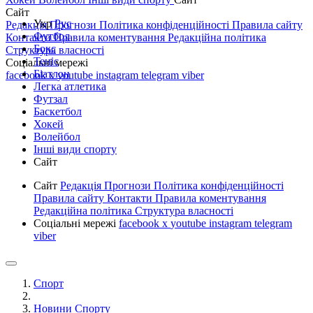
Сайт
Укр
Рус
Редакція
Прогнози
Політика конфіденційності
Правила сайту
Футбол
Контакти
Правила коментування
Редакційна політика
Бокс
Структура власності
Теніс
Соціальні мережі
Біатлон
facebook
x
youtube
instagram
telegram
viber
Легка атлетика
Футзал
Баскетбол
Хокей
Волейбол
Інші види спорту
Сайт
Сайт
Редакція
Прогнози
Політика конфіденційності
Правила сайту
Контакти
Правила коментування
Редакційна політика
Структура власності
Соціальні мережі
facebook
x
youtube
instagram
telegram
viber
Спорт
Новини Спорту