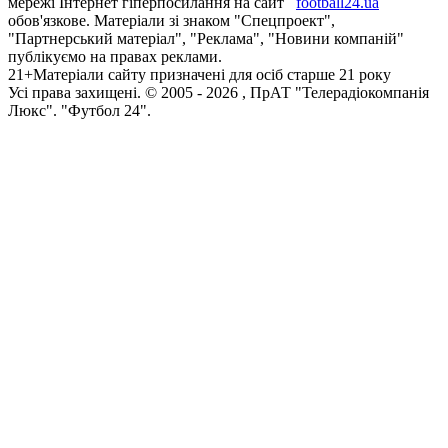
мережі Інтернет гіперпосилання на сайт
football24.ua
обов'язкове. Матеріали зі знаком "Спецпроект",
"Партнерський матеріал", "Реклама", "Новини компаній"
публікуємо на правах реклами.
21+
Матеріали сайту призначені для осіб старше 21 року
Усi права захищенi. © 2005 -
2026
, ПрАТ "Телерадіокомпанія
Люкс". "Футбол 24".