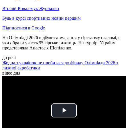
Віталій Ковальчук
Журналіст
Будь в курсі спортивних новин першим
Підписатися в Google
На Олімпіаді 2026 відбулися змагання у гірському слаломі, в
яких брали участь 95 гірськолижниць. На турнірі Україну
представляла Анастасія Шепіленко.
до речі
Жодна з українок не пробилася до фіналу Олімпіади 2026 з
лижної акробатики
відео дня
Play