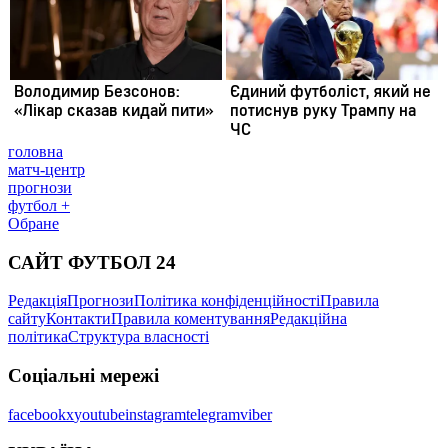
головна
матч-центр
прогнози
футбол +
Обране
САЙТ ФУТБОЛ 24
Редакція
Прогнози
Політика конфіденційності
Правила
сайту
Контакти
Правила коментування
Редакційна
політика
Структура власності
Соціальні мережі
facebook
x
youtube
instagram
telegram
viber