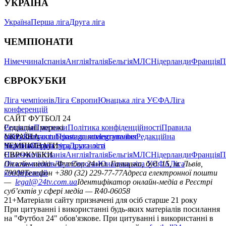
УКРАЇНА
Україна
Перша ліга
Друга ліга
ЧЕМПІОНАТИ
Німеччина
Іспанія
Англія
Італія
Бельгія
МЛС
Нідерланди
Франція
П
ЄВРОКУБКИ
Ліга чемпіонів
Ліга Європи
Юнацька ліга УЄФА
Ліга
конференцій
САЙТ ФУТБОЛ 24
Редакція
Соціальні мережі
Прогнози
Політика конфіденційності
Правила
сайту
facebook
УКРАЇНА
Контакти
x
youtube
Правила коментування
instagram
telegram
viber
Редакційна
політика
Україна
ЧЕМПІОНАТИ
Перша ліга
Структура власності
Друга ліга
Німеччина
ЄВРОКУБКИ
Іспанія
Англія
Італія
Бельгія
МЛС
Нідерланди
Франція
П
Ліга чемпіонів
Онлайн-медіа «Футбол 24»
Ліга Європи
Юнацька ліга УЄФА
пл. Галицька, буд. 15, м. Львів,
Ліга
конференцій
79008
Телефон +380 (32) 229-77-77
Адреса електронної пошти
—
legal@24tv.com.ua
Ідентифікатор онлайн-медіа в Реєстрі
суб’єктів у сфері медіа — R40-06058
21+
Матеріали сайту призначені для осіб старше 21 року
При цитуванні і використанні будь-яких матеріалів посилання
на "Футбол 24" обов'язкове. При цитуванні і використанні в