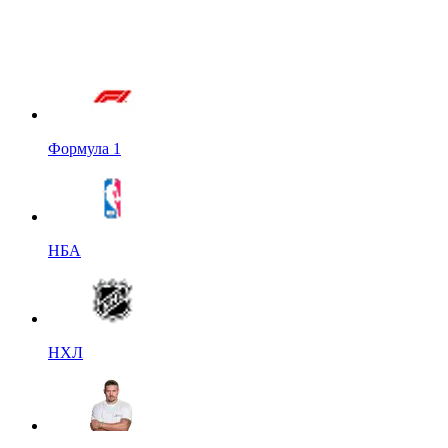
Формула 1
НБА
НХЛ