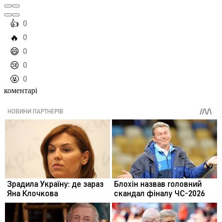
️👍
0
️🔥
0
️😄
0
️😢
0
️🤬
0
коментарі