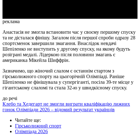
Video
реклама
Анастасія не змогла встановити час у своєму першому спуску
та не дісталася фінішу. Загалом після першої спроби одразу 28
спортсменок завершили змагання. Внаслідок невдачі
Шепіленко не виступить у другому спуску, на якому будуть
розіграні медалі. Лідеркою після половини змагань є
американка Мікейла Шиффрін.
Зазначимо, що жіночий слалом є останнім стартом з
гірськолижного спорту на цьогорічній Олімпіаді. Раніше
Шепіленко не фінішувала у супергіганті, посіла 39-те місце у
гігантському слаломі та стала 32-ю у швидкісному спуску.
до речі
Клебо та Хедегарт не змогли виграти кваліфікацію лижних
гонок Олімпіади 2026 – відомий результат українців
Читайте ще
:
Гірськолижний спорт
Олімпіада 2026