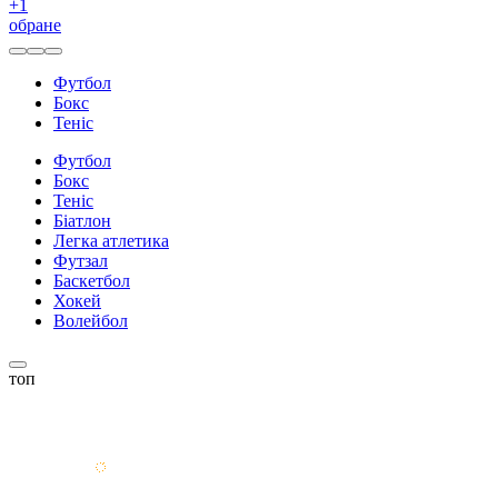
+
1
обране
Футбол
Бокс
Теніс
Футбол
Бокс
Теніс
Біатлон
Легка атлетика
Футзал
Баскетбол
Хокей
Волейбол
топ