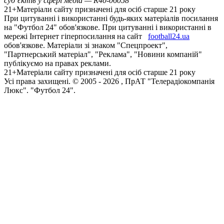
суб’єктів у сфері медіа — R40-06058
21+
Матеріали сайту призначені для осіб старше 21 року
При цитуванні і використанні будь-яких матеріалів посилання
на "Футбол 24" обов'язкове. При цитуванні і використанні в
мережі Інтернет гіперпосилання на сайт
football24.ua
обов'язкове. Матеріали зі знаком "Спецпроект",
"Партнерський матеріал", "Реклама", "Новини компаній"
публікуємо на правах реклами.
21+
Матеріали сайту призначені для осіб старше 21 року
Усi права захищенi. © 2005 -
2026
, ПрАТ "Телерадіокомпанія
Люкс". "Футбол 24".