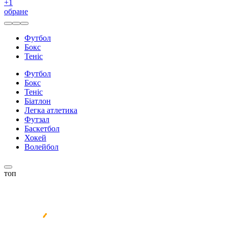
+
1
обране
Футбол
Бокс
Теніс
Футбол
Бокс
Теніс
Біатлон
Легка атлетика
Футзал
Баскетбол
Хокей
Волейбол
топ