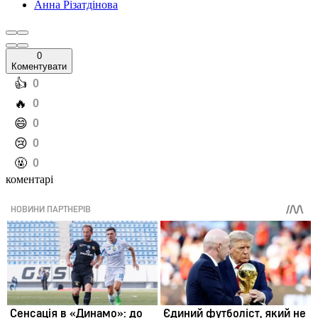
Анна Різатдінова
0
Коментувати
️👍
0
️🔥
0
️😄
0
️😢
0
️🤬
0
коментарі