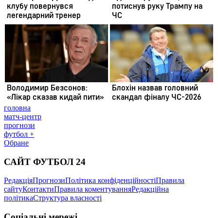
головна
матч-центр
прогнози
футбол +
Обране
САЙТ ФУТБОЛ 24
Редакція
Прогнози
Політика конфіденційності
Правила
сайту
Контакти
Правила коментування
Редакційна
політика
Структура власності
Соціальні мережі