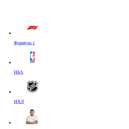
Формула 1
НБА
НХЛ