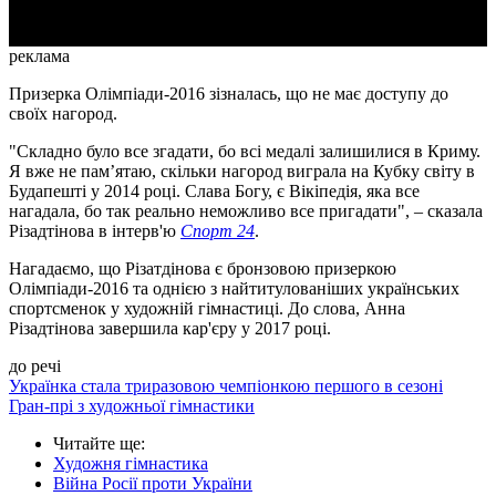
реклама
Призерка Олімпіади-2016 зізналась, що не має доступу до
своїх нагород.
"Складно було все згадати, бо всі медалі залишилися в Криму.
Я вже не пам’ятаю, скільки нагород виграла на Кубку світу в
Будапешті у 2014 році. Слава Богу, є Вікіпедія, яка все
нагадала, бо так реально неможливо все пригадати", – сказала
Різадтінова в інтерв'ю
Спорт 24
.
Нагадаємо, що Різатдінова є бронзовою призеркою
Олімпіади-2016 та однією з найтитулованіших українських
спортсменок у художній гімнастиці. До слова, Анна
Різадтінова завершила кар'єру у 2017 році.
до речі
Українка стала триразовою чемпіонкою першого в сезоні
Гран-прі з художньої гімнастики
Читайте ще
:
Художня гімнастика
Війна Росії проти України