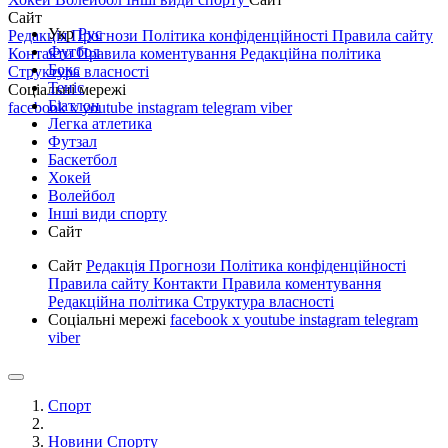
Сайт
Укр
Рус
Редакція
Прогнози
Політика конфіденційності
Правила сайту
Футбол
Контакти
Правила коментування
Редакційна політика
Бокс
Структура власності
Теніс
Соціальні мережі
Біатлон
facebook
x
youtube
instagram
telegram
viber
Легка атлетика
Футзал
Баскетбол
Хокей
Волейбол
Інші види спорту
Сайт
Сайт
Редакція
Прогнози
Політика конфіденційності
Правила сайту
Контакти
Правила коментування
Редакційна політика
Структура власності
Соціальні мережі
facebook
x
youtube
instagram
telegram
viber
Спорт
Новини Спорту