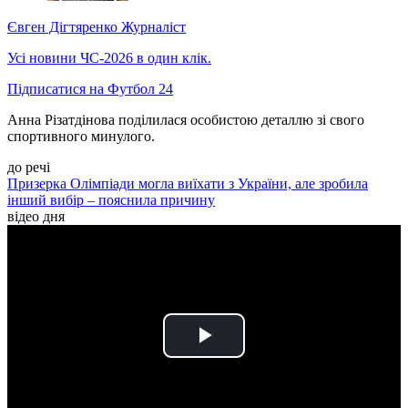
Євген Дігтяренко
Журналіст
Усі новини ЧС-2026 в один клік.
Підписатися на Футбол 24
Анна Різатдінова поділилася особистою деталлю зі свого
спортивного минулого.
до речі
Призерка Олімпіади могла виїхати з України, але зробила
інший вибір – пояснила причину
відео дня
Play
Video