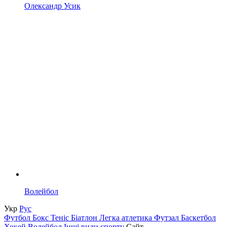
Олександр Усик
Волейбол
Укр
Рус
Футбол
Бокс
Теніс
Біатлон
Легка атлетика
Футзал
Баскетбол
Хокей
Волейбол
Інші види спорту
Сайт