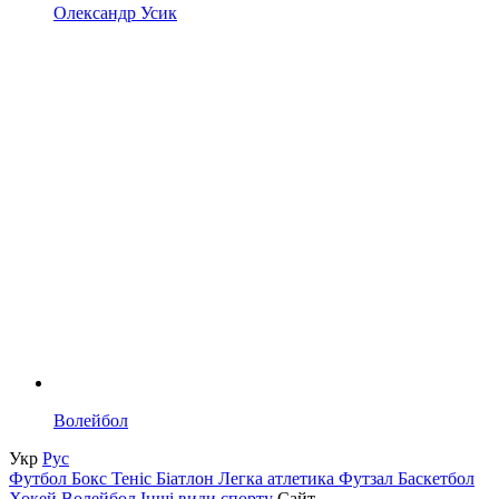
Олександр Усик
Волейбол
Укр
Рус
Футбол
Бокс
Теніс
Біатлон
Легка атлетика
Футзал
Баскетбол
Хокей
Волейбол
Інші види спорту
Сайт