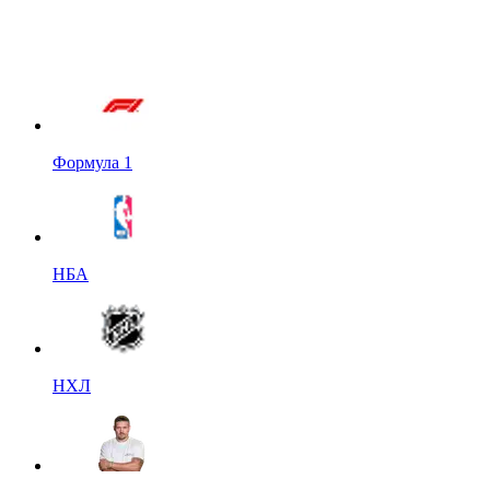
Формула 1
НБА
НХЛ