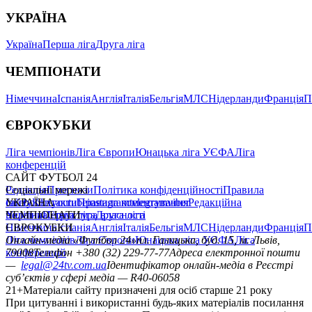
УКРАЇНА
Україна
Перша ліга
Друга ліга
ЧЕМПІОНАТИ
Німеччина
Іспанія
Англія
Італія
Бельгія
МЛС
Нідерланди
Франція
П
ЄВРОКУБКИ
Ліга чемпіонів
Ліга Європи
Юнацька ліга УЄФА
Ліга
конференцій
САЙТ ФУТБОЛ 24
Редакція
Соціальні мережі
Прогнози
Політика конфіденційності
Правила
сайту
facebook
УКРАЇНА
Контакти
x
youtube
Правила коментування
instagram
telegram
viber
Редакційна
політика
Україна
ЧЕМПІОНАТИ
Перша ліга
Структура власності
Друга ліга
Німеччина
ЄВРОКУБКИ
Іспанія
Англія
Італія
Бельгія
МЛС
Нідерланди
Франція
П
Ліга чемпіонів
Онлайн-медіа «Футбол 24»
Ліга Європи
Юнацька ліга УЄФА
пл. Галицька, буд. 15, м. Львів,
Ліга
конференцій
79008
Телефон +380 (32) 229-77-77
Адреса електронної пошти
—
legal@24tv.com.ua
Ідентифікатор онлайн-медіа в Реєстрі
суб’єктів у сфері медіа — R40-06058
21+
Матеріали сайту призначені для осіб старше 21 року
При цитуванні і використанні будь-яких матеріалів посилання