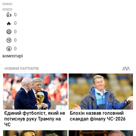
️👍
0
️🔥
0
️😄
0
️😢
0
️🤬
0
коментарі