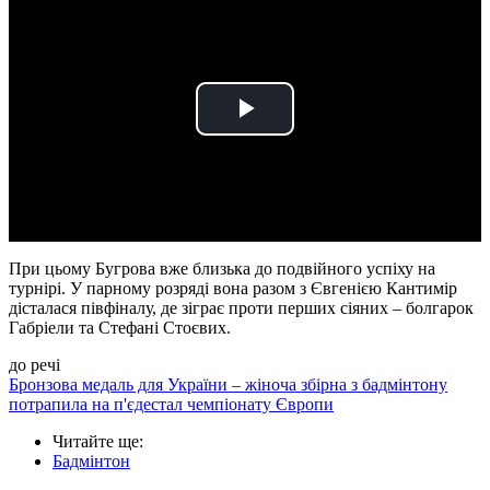
Play
Video
При цьому Бугрова вже близька до подвійного успіху на
турнірі. У парному розряді вона разом з Євгенією Кантимір
дісталася півфіналу, де зіграє проти перших сіяних – болгарок
Габріели та Стефані Стоєвих.
до речі
Бронзова медаль для України – жіноча збірна з бадмінтону
потрапила на п'єдестал чемпіонату Європи
Читайте ще
:
Бадмінтон