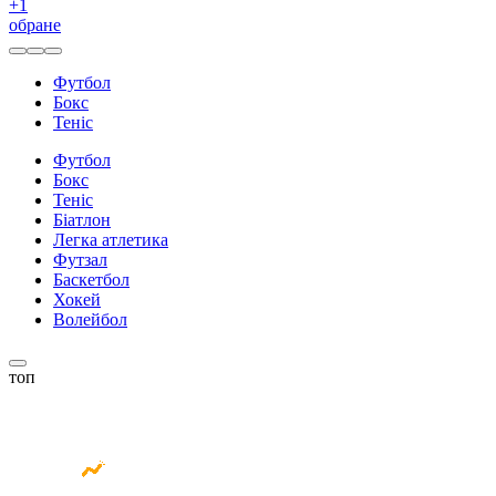
+
1
обране
Футбол
Бокс
Теніс
Футбол
Бокс
Теніс
Біатлон
Легка атлетика
Футзал
Баскетбол
Хокей
Волейбол
топ