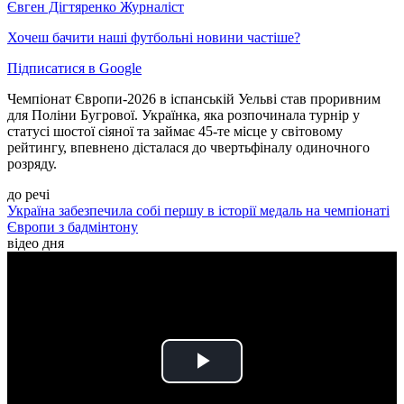
Євген Дігтяренко
Журналіст
Хочеш бачити наші футбольні новини частіше?
Підписатися в Google
Чемпіонат Європи-2026 в іспанській Уельві став проривним
для Поліни Бугрової. Українка, яка розпочинала турнір у
статусі шостої сіяної та займає 45-те місце у світовому
рейтингу, впевнено дісталася до чвертьфіналу одиночного
розряду.
до речі
Україна забезпечила собі першу в історії медаль на чемпіонаті
Європи з бадмінтону
відео дня
Play