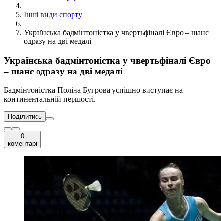
Інші види спорту
Українська бадмінтоністка у чвертьфіналі Євро – шанс
одразу на дві медалі
Українська бадмінтоністка у чвертьфіналі Євро
– шанс одразу на дві медалі
Бадмінтоністка Поліна Бугрова успішно виступає на
континентальній першості.
Поділитись
0
коментарі