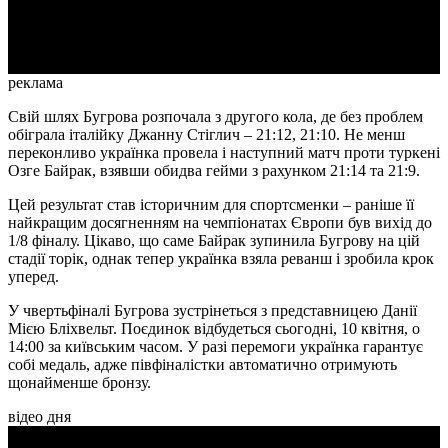
Video
реклама
Свій шлях Бугрова розпочала з другого кола, де без проблем
обіграла італійку Джанну Стіглич – 21:12, 21:10. Не менш
переконливо українка провела і наступний матч проти туркені
Озге Байрак, взявши обидва гейми з рахунком 21:14 та 21:9.
Цей результат став історичним для спортсменки – раніше її
найкращим досягненням на чемпіонатах Європи був вихід до
1/8 фіналу. Цікаво, що саме Байрак зупинила Бугрову на цій
стадії торік, однак тепер українка взяла реванш і зробила крок
уперед.
У чвертьфіналі Бугрова зустрінеться з представницею Данії
Мією Бліхвельт. Поєдинок відбудеться сьогодні, 10 квітня, о
14:00 за київським часом. У разі перемоги українка гарантує
собі медаль, адже півфіналістки автоматично отримують
щонайменше бронзу.
відео дня