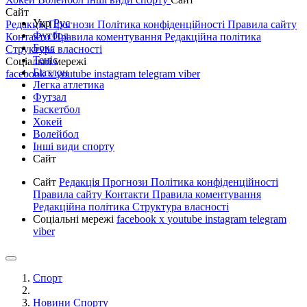
Сайт
Укр
Рус
Редакція
Прогнози
Політика конфіденційності
Правила сайту
Футбол
Контакти
Правила коментування
Редакційна політика
Бокс
Структура власності
Теніс
Соціальні мережі
Біатлон
facebook
x
youtube
instagram
telegram
viber
Легка атлетика
Футзал
Баскетбол
Хокей
Волейбол
Інші види спорту
Сайт
Сайт
Редакція
Прогнози
Політика конфіденційності
Правила сайту
Контакти
Правила коментування
Редакційна політика
Структура власності
Соціальні мережі
facebook
x
youtube
instagram
telegram
viber
Спорт
Новини Спорту