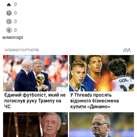
️🔥
0
️😄
0
️😢
0
️🤬
0
коментарі