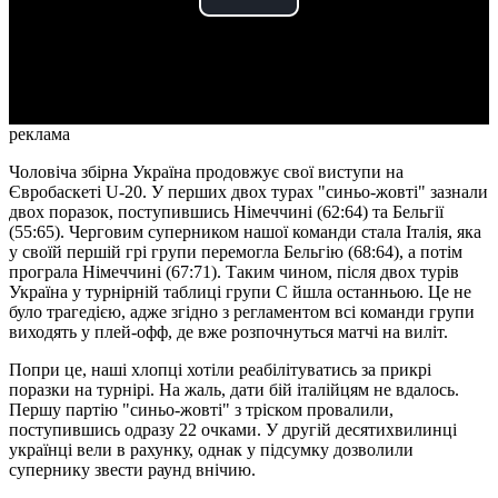
Play
Video
реклама
Чоловіча збірна Україна продовжує свої виступи на
Євробаскеті U-20. У перших двох турах "синьо-жовті" зазнали
двох поразок, поступившись Німеччині (62:64) та Бельгії
(55:65). Черговим суперником нашої команди стала Італія, яка
у своїй першій грі групи перемогла Бельгію (68:64), а потім
програла Німеччині (67:71). Таким чином, після двох турів
Україна у турнірній таблиці групи С йшла останньою. Це не
було трагедією, адже згідно з регламентом всі команди групи
виходять у плей-офф, де вже розпочнуться матчі на виліт.
Попри це, наші хлопці хотіли реабілітуватись за прикрі
поразки на турнірі. На жаль, дати бій італійцям не вдалось.
Першу партію "синьо-жовті" з тріском провалили,
поступившись одразу 22 очками. У другій десятихвилинці
українці вели в рахунку, однак у підсумку дозволили
супернику звести раунд внічию.