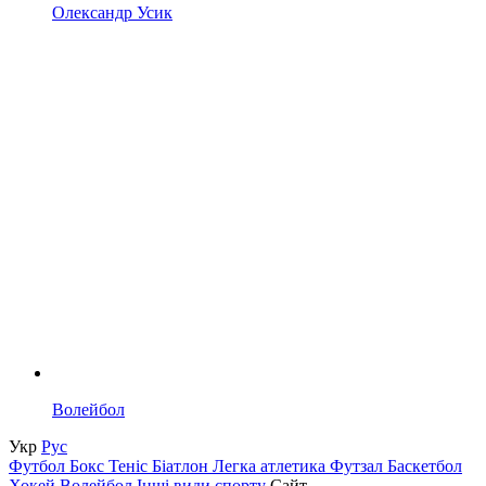
Олександр Усик
Волейбол
Укр
Рус
Футбол
Бокс
Теніс
Біатлон
Легка атлетика
Футзал
Баскетбол
Хокей
Волейбол
Інші види спорту
Сайт