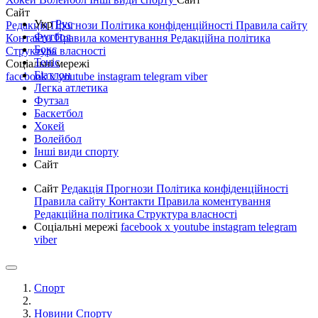
Сайт
Укр
Рус
Редакція
Прогнози
Політика конфіденційності
Правила сайту
Футбол
Контакти
Правила коментування
Редакційна політика
Бокс
Структура власності
Теніс
Соціальні мережі
Біатлон
facebook
x
youtube
instagram
telegram
viber
Легка атлетика
Футзал
Баскетбол
Хокей
Волейбол
Інші види спорту
Сайт
Сайт
Редакція
Прогнози
Політика конфіденційності
Правила сайту
Контакти
Правила коментування
Редакційна політика
Структура власності
Соціальні мережі
facebook
x
youtube
instagram
telegram
viber
Спорт
Новини Спорту