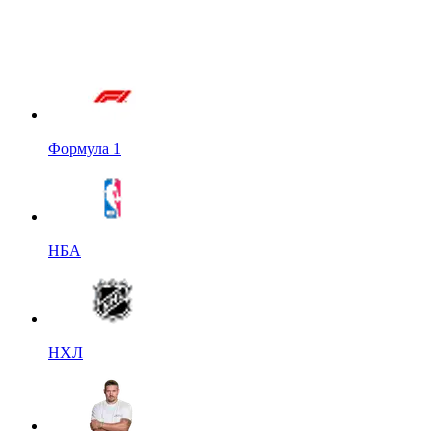
Формула 1
НБА
НХЛ