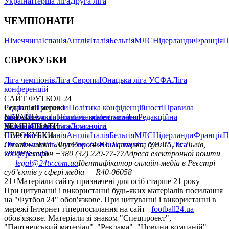
Україна
Перша ліга
Друга ліга
ЧЕМПІОНАТИ
Німеччина
Іспанія
Англія
Італія
Бельгія
МЛС
Нідерланди
Франція
П
ЄВРОКУБКИ
Ліга чемпіонів
Ліга Європи
Юнацька ліга УЄФА
Ліга
конференцій
САЙТ ФУТБОЛ 24
Редакція
Соціальні мережі
Прогнози
Політика конфіденційності
Правила
сайту
facebook
УКРАЇНА
Контакти
x
youtube
Правила коментування
instagram
telegram
viber
Редакційна
політика
Україна
ЧЕМПІОНАТИ
Перша ліга
Структура власності
Друга ліга
Німеччина
ЄВРОКУБКИ
Іспанія
Англія
Італія
Бельгія
МЛС
Нідерланди
Франція
П
Ліга чемпіонів
Онлайн-медіа «Футбол 24»
Ліга Європи
Юнацька ліга УЄФА
пл. Галицька, буд. 15, м. Львів,
Ліга
конференцій
79008
Телефон +380 (32) 229-77-77
Адреса електронної пошти
—
legal@24tv.com.ua
Ідентифікатор онлайн-медіа в Реєстрі
суб’єктів у сфері медіа — R40-06058
21+
Матеріали сайту призначені для осіб старше 21 року
При цитуванні і використанні будь-яких матеріалів посилання
на "Футбол 24" обов'язкове. При цитуванні і використанні в
мережі Інтернет гіперпосилання на сайт
football24.ua
обов'язкове. Матеріали зі знаком "Спецпроект",
"Партнерський матеріал", "Реклама", "Новини компаній"