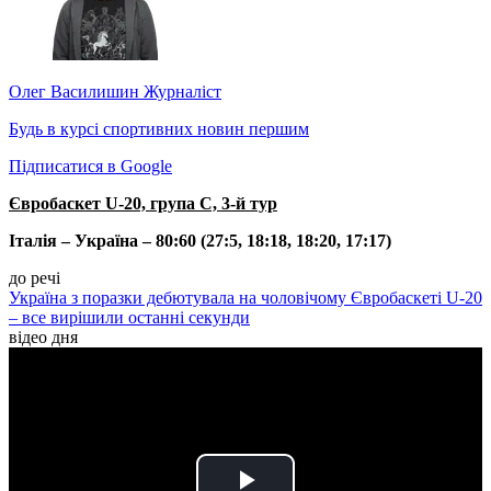
Олег Василишин
Журналіст
Будь в курсі спортивних новин першим
Підписатися в Google
Євробаскет U-20, група С, 3-й тур
Італія – Україна – 80:60 (27:5, 18:18, 18:20, 17:17)
до речі
Україна з поразки дебютувала на чоловічому Євробаскеті U-20
– все вирішили останні секунди
відео дня