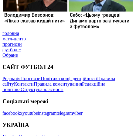
головна
матч-центр
прогнози
футбол +
Обране
САЙТ ФУТБОЛ 24
Редакція
Прогнози
Політика конфіденційності
Правила
сайту
Контакти
Правила коментування
Редакційна
політика
Структура власності
Соціальні мережі
facebook
x
youtube
instagram
telegram
viber
УКРАЇНА