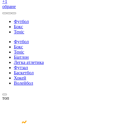
+
1
обране
Футбол
Бокс
Теніс
Футбол
Бокс
Теніс
Біатлон
Легка атлетика
Футзал
Баскетбол
Хокей
Волейбол
топ