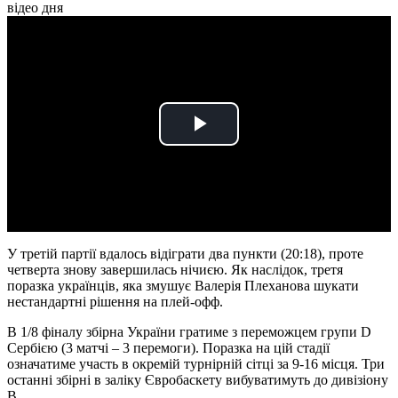
відео дня
Play
Video
У третій партії вдалось відіграти два пункти (20:18), проте
четверта знову завершилась нічиєю. Як наслідок, третя
поразка українців, яка змушує Валерія Плеханова шукати
нестандартні рішення на плей-офф.
В 1/8 фіналу збірна України гратиме з переможцем групи D
Сербією (3 матчі – 3 перемоги). Поразка на цій стадії
означатиме участь в окремій турнірній сітці за 9-16 місця. Три
останні збірні в заліку Євробаскету вибуватимуть до дивізіону
В.