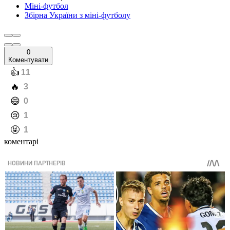
Міні-футбол
Збірна України з міні-футболу
0
Коментувати
️👍
11
️🔥
3
️😄
0
️😢
1
️🤬
1
коментарі