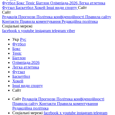
Футбол
Бокс
Теніс
Біатлон
Олімпіада-2026
Легка атлетика
Футзал
Баскетбол
Хокей
Інші види спорту
Сайт
Сайт
Редакція
Прогнози
Політика конфіденційності
Правила сайту
Контакти
Правила коментування
Редакційна політика
Соціальні мережі
facebook
x
youtube
instagram
telegram
viber
Укр
Рус
Футбол
Бокс
Теніс
Біатлон
Олімпіада-2026
Легка атлетика
Футзал
Баскетбол
Хокей
Інші види спорту
Сайт
Сайт
Редакція
Прогнози
Політика конфіденційності
Правила сайту
Контакти
Правила коментування
Редакційна політика
Соціальні мережі
facebook
x
youtube
instagram
telegram