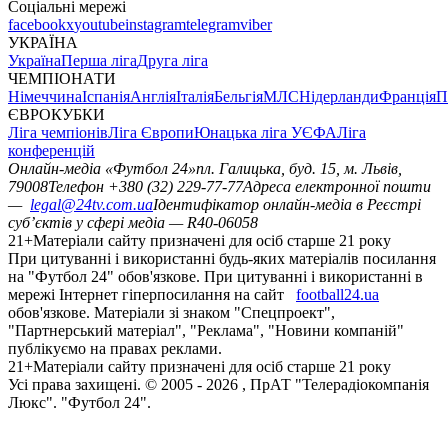
Соціальні мережі
facebook
x
youtube
instagram
telegram
viber
УКРАЇНА
Україна
Перша ліга
Друга ліга
ЧЕМПІОНАТИ
Німеччина
Іспанія
Англія
Італія
Бельгія
МЛС
Нідерланди
Франція
П
ЄВРОКУБКИ
Ліга чемпіонів
Ліга Європи
Юнацька ліга УЄФА
Ліга
конференцій
Онлайн-медіа «Футбол 24»
пл. Галицька, буд. 15, м. Львів,
79008
Телефон +380 (32) 229-77-77
Адреса електронної пошти
—
legal@24tv.com.ua
Ідентифікатор онлайн-медіа в Реєстрі
суб’єктів у сфері медіа — R40-06058
21+
Матеріали сайту призначені для осіб старше 21 року
При цитуванні і використанні будь-яких матеріалів посилання
на "Футбол 24" обов'язкове. При цитуванні і використанні в
мережі Інтернет гіперпосилання на сайт
football24.ua
обов'язкове. Матеріали зі знаком "Спецпроект",
"Партнерський матеріал", "Реклама", "Новини компаній"
публікуємо на правах реклами.
21+
Матеріали сайту призначені для осіб старше 21 року
Усi права захищенi. © 2005 -
2026
, ПрАТ "Телерадіокомпанія
Люкс". "Футбол 24".