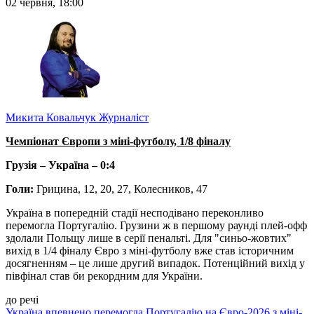
02 червня, 18:00
Микита Ковальчук
Журналіст
Чемпіонат Європи з міні-футболу, 1/8 фіналу
Грузія – Україна – 0:4
Голи:
Грицина, 12, 20, 27, Колесников, 47
Україна в попередній стадії несподівано переконливо
перемогла Португалію. Грузини ж в першому раунді плей-офф
здолали Польщу лише в серії пенальті. Для "синьо-жовтих"
вихід в 1/4 фіналу Євро з міні-футболу вже став історичним
досягненням – це лише другий випадок. Потенційний вихід у
півфінал став би рекордним для України.
до речі
Україна впевнено перемогла Португалію на Євро-2026 з міні-