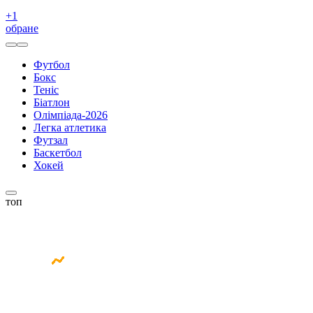
+
1
обране
Футбол
Бокс
Теніс
Біатлон
Олімпіада-2026
Легка атлетика
Футзал
Баскетбол
Хокей
топ