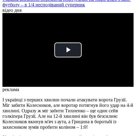
футболу – в 1/4 несподіваний суперник
відео дня
Play
Video
реклама
І українці з перших хвилин почали атакувати ворота Грузії.
Міг забити Колесников, але воротар потягнув його удар на 4-й
хвилині. Одразу ж міг забити Тихненко – ще один сейв
голкіпера Грузії. Але на 12-й хвилині він був безсилим:
Колесников вкинув м'яч з аута, а Грицина в боротьбі із
захисником зумів пробити коліном – 1:0!