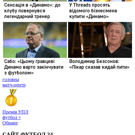
головна
матч-центр
Премія УПЛ
футбол +
Обране
САЙТ ФУТБОЛ 24