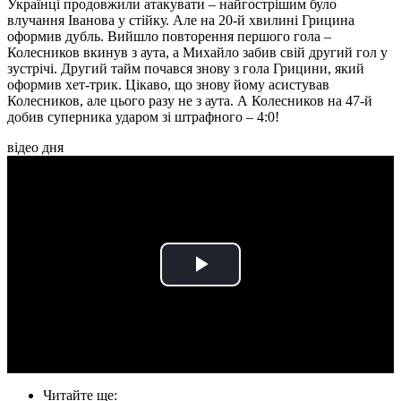
Українці продовжили атакувати – найгострішим було
влучання Іванова у стійку. Але на 20-й хвилині Грицина
оформив дубль. Вийшло повторення першого гола –
Колесников вкинув з аута, а Михайло забив свій другий гол у
зустрічі. Другий тайм почався знову з гола Грицини, який
оформив хет-трик. Цікаво, що знову йому асистував
Колесников, але цього разу не з аута. А Колесников на 47-й
добив суперника ударом зі штрафного – 4:0!
відео дня
Play
Video
Читайте ще
: