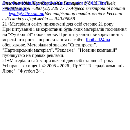
Ліга чемпіонів
Онлайн-медіа «Футбол 24»
Ліга Європи
Юнацька ліга УЄФА
пл. Галицька, буд. 15, м. Львів,
Ліга
конференцій
79008
Телефон +380 (32) 229-77-77
Адреса електронної пошти
—
legal@24tv.com.ua
Ідентифікатор онлайн-медіа в Реєстрі
суб’єктів у сфері медіа — R40-06058
21+
Матеріали сайту призначені для осіб старше 21 року
При цитуванні і використанні будь-яких матеріалів посилання
на "Футбол 24" обов'язкове. При цитуванні і використанні в
мережі Інтернет гіперпосилання на сайт
football24.ua
обов'язкове. Матеріали зі знаком "Спецпроект",
"Партнерський матеріал", "Реклама", "Новини компаній"
публікуємо на правах реклами.
21+
Матеріали сайту призначені для осіб старше 21 року
Усi права захищенi. © 2005 -
2026
, ПрАТ "Телерадіокомпанія
Люкс". "Футбол 24".