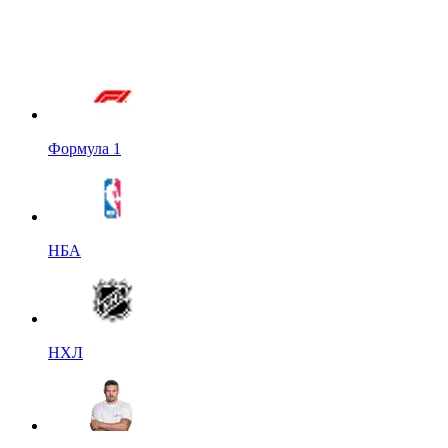
Формула 1
НБА
НХЛ