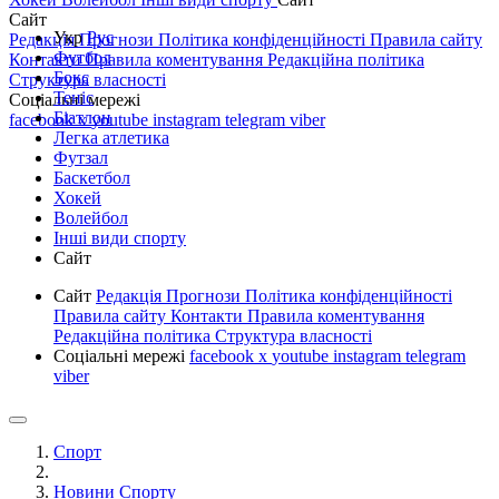
Сайт
Укр
Рус
Редакція
Прогнози
Політика конфіденційності
Правила сайту
Футбол
Контакти
Правила коментування
Редакційна політика
Бокс
Структура власності
Теніс
Соціальні мережі
Біатлон
facebook
x
youtube
instagram
telegram
viber
Легка атлетика
Футзал
Баскетбол
Хокей
Волейбол
Інші види спорту
Сайт
Сайт
Редакція
Прогнози
Політика конфіденційності
Правила сайту
Контакти
Правила коментування
Редакційна політика
Структура власності
Соціальні мережі
facebook
x
youtube
instagram
telegram
viber
Спорт
Новини Спорту