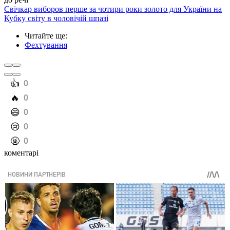
Свічкар виборов перше за чотири роки золото для України на
Кубку світу в чоловічій шпазі
Читайте ще
:
Фехтування
️👍
0
️🔥
0
️😄
0
️😢
0
️🤬
0
коментарі