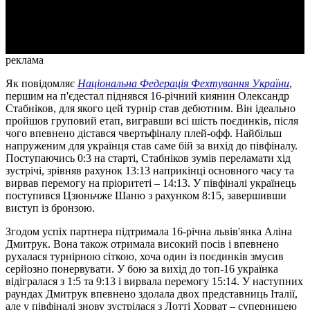
Video
реклама
Як повідомляє
Національна Федерація Фехтування України
,
першим на п'єдестал піднявся 16-річний киянин Олександр
Стабніков, для якого цей турнір став дебютним. Він ідеально
пройшов груповий етап, вигравши всі шість поєдинків, після
чого впевнено дістався чвертьфіналу плей-офф. Найбільш
напруженим для українця став саме бій за вихід до півфіналу.
Поступаючись 0:3 на старті, Стабніков зумів переламати хід
зустрічі, зрівняв рахунок 13:13 наприкінці основного часу та
вирвав перемогу на пріоритеті – 14:13. У півфіналі українець
поступився Цзюньчже Шаню з рахунком 8:15, завершивши
виступ із бронзою.
Згодом успіх партнера підтримала 16-річна львів'янка Аліна
Дмитрук. Вона також отримала високий посів і впевнено
рухалася турнірною сіткою, хоча один із поєдинків змусив
серйозно понервувати. У бою за вихід до топ-16 українка
відігралася з 1:5 та 9:13 і вирвала перемогу 15:14. У наступних
раундах Дмитрук впевнено здолала двох представниць Італії,
але у півфіналі знову зустрілася з Лотті Хорват – суперницею