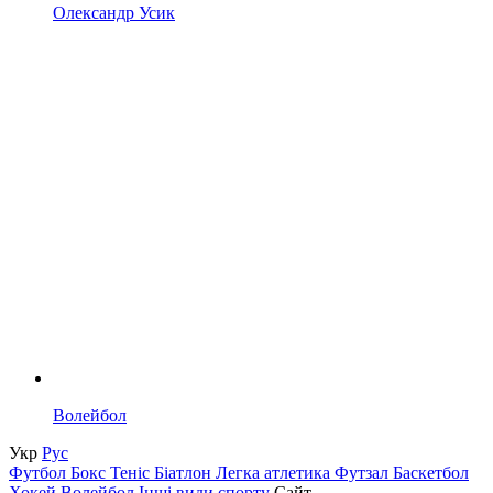
Олександр Усик
Волейбол
Укр
Рус
Футбол
Бокс
Теніс
Біатлон
Легка атлетика
Футзал
Баскетбол
Хокей
Волейбол
Інші види спорту
Сайт