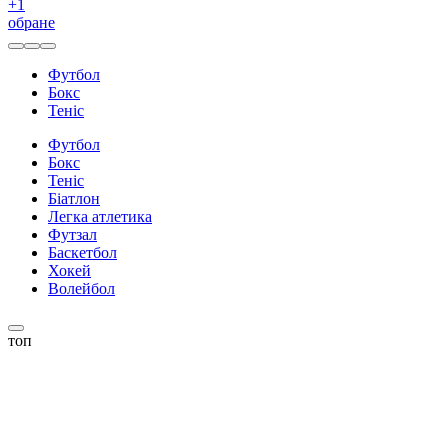
+
1
обране
Футбол
Бокс
Теніс
Футбол
Бокс
Теніс
Біатлон
Легка атлетика
Футзал
Баскетбол
Хокей
Волейбол
топ