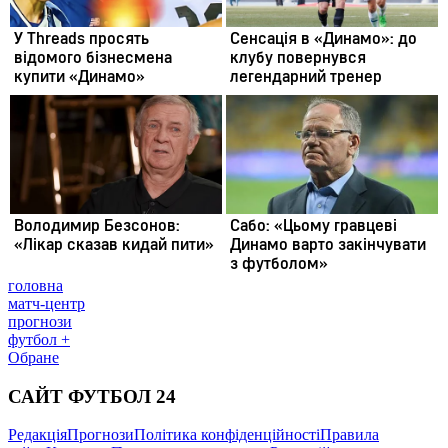
головна
матч-центр
прогнози
футбол +
Обране
САЙТ ФУТБОЛ 24
Редакція
Прогнози
Політика конфіденційності
Правила