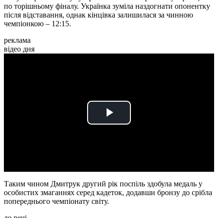
по торішньому фіналу. Українка зуміла наздогнати опонентку
після відставання, однак кінцівка залишилася за чинною
чемпіонкою – 12:15.
реклама
відео дня
Play
Video
Таким чином Дмитрук другий рік поспіль здобула медаль у
особистих змаганнях серед кадеток, додавши бронзу до срібла
попереднього чемпіонату світу.
до речі