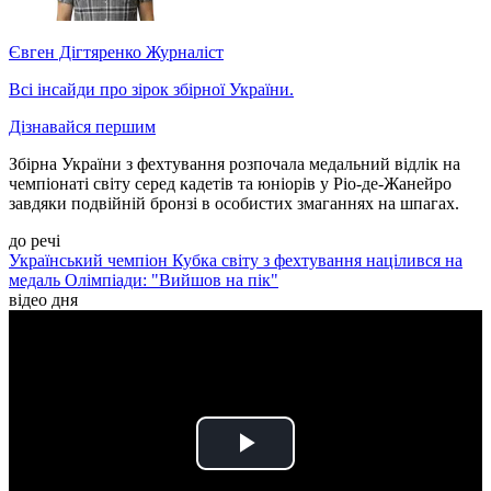
Євген Дігтяренко
Журналіст
Всі інсайди про зірок збірної України.
Дізнавайся першим
Збірна України з фехтування розпочала медальний відлік на
чемпіонаті світу серед кадетів та юніорів у Ріо-де-Жанейро
завдяки подвійній бронзі в особистих змаганнях на шпагах.
до речі
Український чемпіон Кубка світу з фехтування націлився на
медаль Олімпіади: "Вийшов на пік"
відео дня
Play