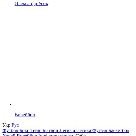
Олександр Усик
Волейбол
Укр
Рус
Футбол
Бокс
Теніс
Біатлон
Легка атлетика
Футзал
Баскетбол
Хокей
Волейбол
Інші види спорту
Сайт