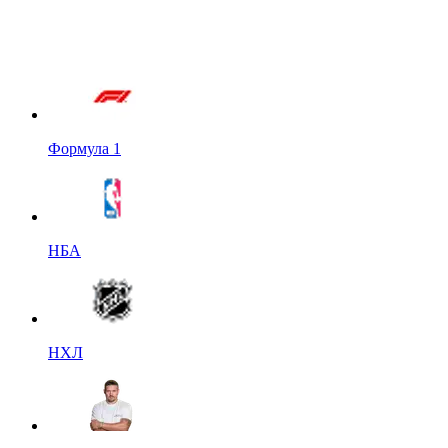
Формула 1
НБА
НХЛ