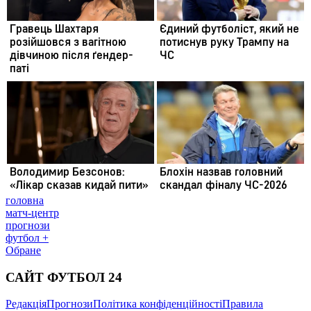
головна
матч-центр
прогнози
футбол +
Обране
САЙТ ФУТБОЛ 24
Редакція
Прогнози
Політика конфіденційності
Правила