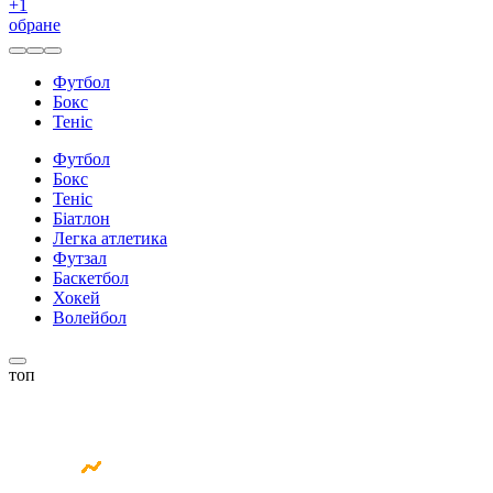
+
1
обране
Футбол
Бокс
Теніс
Футбол
Бокс
Теніс
Біатлон
Легка атлетика
Футзал
Баскетбол
Хокей
Волейбол
топ