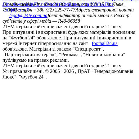
Ліга чемпіонів
Онлайн-медіа «Футбол 24»
Ліга Європи
Юнацька ліга УЄФА
пл. Галицька, буд. 15, м. Львів,
Ліга
конференцій
79008
Телефон +380 (32) 229-77-77
Адреса електронної пошти
—
legal@24tv.com.ua
Ідентифікатор онлайн-медіа в Реєстрі
суб’єктів у сфері медіа — R40-06058
21+
Матеріали сайту призначені для осіб старше 21 року
При цитуванні і використанні будь-яких матеріалів посилання
на "Футбол 24" обов'язкове. При цитуванні і використанні в
мережі Інтернет гіперпосилання на сайт
football24.ua
обов'язкове. Матеріали зі знаком "Спецпроект",
"Партнерський матеріал", "Реклама", "Новини компаній"
публікуємо на правах реклами.
21+
Матеріали сайту призначені для осіб старше 21 року
Усi права захищенi. © 2005 -
2026
, ПрАТ "Телерадіокомпанія
Люкс". "Футбол 24".