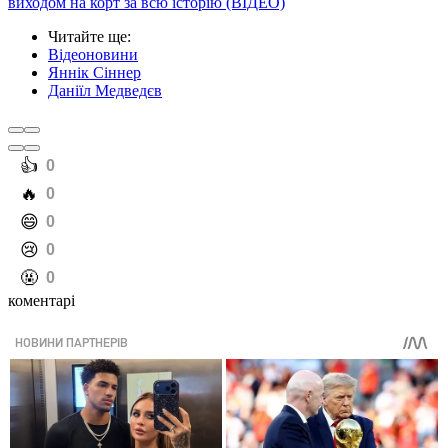
виходом на корт за всю історію (ВІДЕО)
Читайте ще
:
Відеоновини
Яннік Сіннер
Даніїл Медведєв
️👍
0
️🔥
0
️😄
0
️😢
0
️🤬
0
коментарі