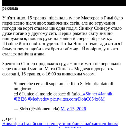
реклама
У п'ятницю, 15 травня, півфінальну гру Мастерса в Римі було
перенесено після двох закінчених сетів, але до втручання
погоди на корті сталася ще одна подія. Янніку Сіннеру стало
дуже погано у другому сеті. Перша ракетка світу значно
напружився, поклав руки на коліна й сперся об ракетку.
Пізніше його навіть знудило. Потім Яннік почав задихатися і
йому знову знадобилося брати тайм-аут. Ймовірно, у нього
сталася панічна атака.
Зрештою Сіннер продовжив гру, аж поки матч не перервали
через погодні умови. Матч Сіннер – Медведєв дограють
сьогодні, 16 травня, о 16:00 за київським часом.
Sinner che cerca di superare l'effetto Salvini ritardato di
un giorno...
ed è l'unico al mondo capace di farlo...
#Sinner
#Jannik
#IBI26
#Medvedev
pic.twitter.com/DohC854x6M
— Sirio (@siriomerenda)
May 15, 2026
до речі
Нова зірка італійського тенісу зганьбився найхаотичнішим