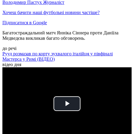
Володимир Пастух
Журналіст
Хочеш бачити наші футбольні новини частіше?
Підписатися в Google
Багатостраждальний матч Янніка Сіннера проти Даніїла
Медведєва викликав багато обговорень.
до речі
Рууд розмазав по корту зухвалого італійця у півфіналі
Мастерса у Римі (ВІДЕО)
відео дня
Play
Video