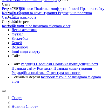
Сайт
Укр
Рус
Редакція
Прогнози
Політика конфіденційності
Правила сайту
Футбол
Контакти
Правила коментування
Редакційна політика
Бокс
Структура власності
Теніс
Соціальні мережі
Біатлон
facebook
x
youtube
instagram
telegram
viber
Легка атлетика
Футзал
Баскетбол
Хокей
Волейбол
Інші види спорту
Сайт
Сайт
Редакція
Прогнози
Політика конфіденційності
Правила сайту
Контакти
Правила коментування
Редакційна політика
Структура власності
Соціальні мережі
facebook
x
youtube
instagram
telegram
viber
Спорт
Новини Спорту